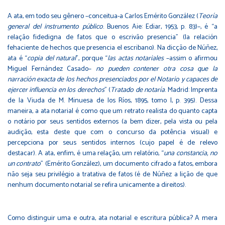
A ata, em todo seu gênero –conceitua-a Carlos Emérito González (
Teoría
general del instrumento público
. Buenos Aie: Ediar, 1953, p. 83)–, é “a
relação fidedigna de fatos que o escrivão presencia” (la relación
fehaciente de hechos que presencia el escribano). Na dicção de Núñez,
ata é “
copia del natural
”, porque “
las actas notariales
–assim o afirmou
Miguel Fernández Casado–
no pueden contener otra cosa que la
narración exacta de los hechos presenciados por el Notario y capaces de
ejercer influencia en los derechos
” (
Tratado de notaría
. Madrid: Imprenta
de la Viuda de M. Minuesa de los Ríos, 1895, tomo I, p. 395). Dessa
maneira, a ata notarial é como que um retrato realista do quanto capta
o notário por seus sentidos externos (a bem dizer, pela vista ou pela
audição, esta deste que com o concurso da potência visual) e
percepciona por seus sentidos internos (cujo papel é de relevo
destacar). A ata, enfim, é uma relação, um relatório, “
una constancia, no
un contrato
” (Emérito González), um documento cifrado a fatos, embora
não seja seu privilégio a tratativa de fatos (é de Núñez a lição de que
nenhum documento notarial se refira unicamente a direitos).
Como distinguir uma e outra, ata notarial e escritura pública? A mera