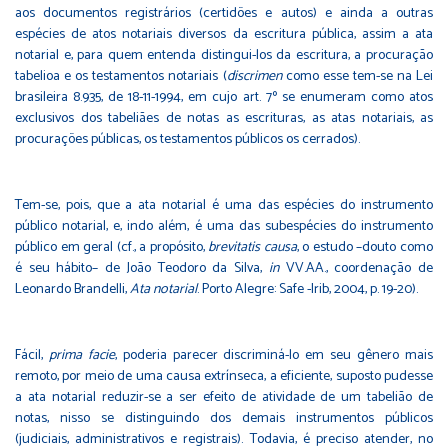
aos documentos registrários (certidões e autos) e ainda a outras
espécies de atos notariais diversos da escritura pública, assim a ata
notarial e, para quem entenda distingui-los da escritura, a procuração
tabelioa e os testamentos notariais (
discrimen
como esse tem-se na Lei
brasileira 8.935, de 18-11-1994, em cujo art. 7º se enumeram como atos
exclusivos dos tabeliães de notas as escrituras, as atas notariais, as
procurações públicas, os testamentos públicos os cerrados).
Tem-se, pois, que a ata notarial é uma das espécies do instrumento
público notarial, e, indo além, é uma das subespécies do instrumento
público em geral (cf., a propósito,
brevitatis causa
, o estudo –douto como
é seu hábito– de João Teodoro da Silva,
in
VV.AA., coordenação de
Leonardo Brandelli,
Ata notarial
. Porto Alegre: Safe -Irib, 2004, p. 19-20).
Fácil,
prima facie
, poderia parecer discriminá-lo em seu gênero mais
remoto, por meio de uma causa extrínseca, a eficiente, suposto pudesse
a ata notarial reduzir-se a ser efeito de atividade de um tabelião de
notas, nisso se distinguindo dos demais instrumentos públicos
(judiciais, administrativos e registrais). Todavia, é preciso atender, no