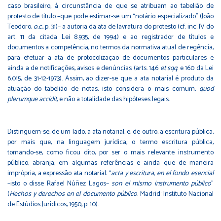
caso brasileiro, à circunstância de que se atribuam ao tabelião de
protesto de título –que pode estimar-se um “notário especializado” (João
Teodoro,
o.c.
, p. 31)– a autoria da ata de lavratura do protesto (cf. inc. IV do
art. 11 da citada Lei 8.935, de 1994) e ao registrador de títulos e
documentos a competência, no termos da normativa atual de regência,
para efetuar a ata de protocolização de documentos particulares e
ainda a de notificações, avisos e denúncias (arts. 146
et sqq.
e 160 da Lei
6.015, de 31-12-1973). Assim, ao dizer-se que a ata notarial é produto da
atuação do tabelião de notas, isto considera o mais comum,
quod
plerumque accidit
, e não a totalidade das hipóteses legais.
Distinguem-se, de um lado, a ata notarial, e, de outro, a escritura pública,
por mais que, na linguagem jurídica, o termo escritura pública,
tomando-se, como ficou dito, por ser o mais relevante instrumento
público, abranja, em algumas referências e ainda que de maneira
imprópria, a expressão ata notarial: “
acta y escritura, en el fondo esencial
–isto o disse Rafael Núñez Lagos–
son el mismo instrumento público
”
(
Hechos y derechos en el documento público
. Madrid: Instituto Nacional
de Estúdios Jurídicos, 1950, p. 10).