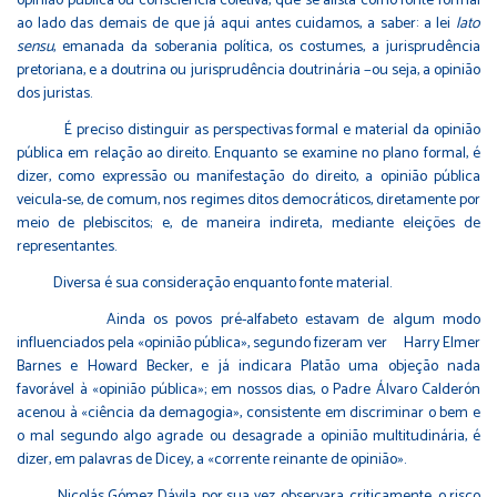
opinião pública ou consciência coletiva, que se alista como fonte formal
ao lado das demais de que já aqui antes cuidamos, a saber: a lei
lato
sensu
, emanada da soberania política, os costumes, a jurisprudência
pretoriana, e a doutrina ou jurisprudência doutrinária −ou seja, a opinião
dos juristas.
É preciso distinguir as perspectivas formal e material da opinião
pública em relação ao direito. Enquanto se examine no plano formal, é
dizer, como expressão ou manifestação do direito, a opinião pública
veicula-se, de comum, nos regimes ditos democráticos, diretamente por
meio de plebiscitos; e, de maneira indireta, mediante eleições de
representantes.
Diversa é sua consideração enquanto fonte material.
Ainda os povos pré-alfabeto estavam de algum modo
influenciados pela «opinião pública», segundo fizeram ver Harry Elmer
Barnes e Howard Becker, e já indicara Platão uma objeção nada
favorável à «opinião pública»; em nossos dias, o Padre Álvaro Calderón
acenou à «ciência da demagogia», consistente em discriminar o bem e
o mal segundo algo agrade ou desagrade a opinião multitudinária, é
dizer, em palavras de Dicey, a «corrente reinante de opinião».
Nicolás Gómez Dávila, por sua vez, observara, criticamente, o risco