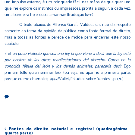
um impulso externo, é um brinquedo fácil nas mãos de qualquer um
que lhe explore os instintos ou impressões, pronta a seguir, a cada vez,
uma bandeira hoje, outra amanhã» (tradução livre).
O texto abaixo, de Alfonso García Valdecasas, não diz respeito
somente ao tema da opinião da pública como fonte formal do direito,
mas a todas as fontes e parece de molde para encerrar este nosso
capítulo:
«[é]
un poco violento que sea una ley la que viene a decir que la ley está
por encima de las otras manifestaciones del derecho. Como en la
conocida fábula del león y los demás animales, parecería decir
Ego
primam tollo quia nominor lex» (ou seja, eu apanho a primeira parte,
porque eu me chamo lei;
apud
Vallet, Estudios sobre fuentes…, p. 170).
Fontes do direito notarial e registral (quadragésima
quarta parte)