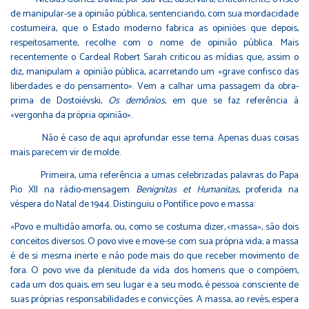
de manipular-se a opinião pública, sentenciando, com sua mordacidade
costumeira, que o Estado moderno fabrica as opiniões que depois,
respeitosamente, recolhe com o nome de opinião pública. Mais
recentemente o Cardeal Robert Sarah criticou as mídias que, assim o
diz, manipulam a opinião pública, acarretando um «grave confisco das
liberdades e do pensamento». Vem a calhar uma passagem da obra-
prima de Dostoiévski,
Os demônios
, em que se faz referência à
«vergonha da própria opinião».
Não é caso de aqui aprofundar esse tema. Apenas duas coisas
mais parecem vir de molde.
Primeira, uma referência a umas celebrizadas palavras do Papa
Pio XII na rádio-mensagem
Benignitas et Humanitas
, proferida na
véspera do Natal de 1944. Distinguiu o Pontífice povo e massa:
«Povo e multidão amorfa, ou, como se costuma dizer, <massa», são dois
conceitos diversos. O povo vive e move-se com sua própria vida; a massa
é de si mesma inerte e não pode mais do que receber movimento de
fora. O povo vive da plenitude da vida dos homens que o compõem,
cada um dos quais, em seu lugar e a seu modo, é pessoa consciente de
suas próprias responsabilidades e convicções. A massa, ao revés, espera