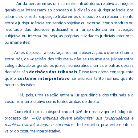
Ainda percorremos um caminho introdutório, relativo às noções
gerais que interessam ao conceito e à divisão da «jurisprudência dos
tribunais», e nesta exposição trataremos um pouco do relacionamento
entre a jurisprudência em sentido objetivo ou externo (como produto ou
resultado das decisões judiciais) e a jurisprudência em acepção
subjetiva ou interna (ou seja, as próprias atividades judiciais interiores
ou imanentes).
Antes de passar a isso, façamos uma observação: o que se chama,
entre nós, de «decisão dos tribunais» não se resume aos julgamentos
colegiados, abrangendo os juízos monocráticos: umas e outras dessas
decisões são
decisões dos tribunais
. E isso tem como consequente
que o
costume interpretativo
se anuncia tanto numas, quanto
noutras decisões.
Há, pois, uma relação entre a jurisprudência dos tribunais e o
costume interpretativo como fontes ambas do direito.
Com efeito, p.ex., o disposto no art. 926 de nosso vigente Código de
processo civil −«
Os tribunais devem uniformizar sua jurisprudência e
mantê-la estável, íntegra e coerente
»− testemunha prudentemente o
valor do costume interpretativo.