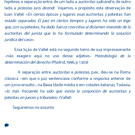
hipótese, a separação entre, de um lado, a
auctoritas iudicandi
e, de outro
lado, a
potestas iuris dicendi
. Vejamos, a propósito, esta observação de
Juan Vallet: «
En ciertas épocas y lugares esas
auctoritas
y
potestas
han
estado separadas.
El juez en ciertos tiempos y lugares ha sido un lego
que, con su
potestas
, ha dado fuerza coercitiva al dictamen investido de la
auctoritas
del jurista que lo ha formulado determinando la solución
jurídica del caso».
Essa lição de Vallet está no segundo tomo de sua impressionante
−não exagero aquí no uso desse adjetivo−
Metodología de la
determinación del derecho
(Madrid, 1996, p. 1.303).
A separação entre
auctoritas
e
potestas
, p.ex., deu-se na Roma
clássica −em que o juiz sentenciava conforme a
responsa
anterior de
um jurisconsulto−, na Baixa Idade média e em cidades italianas. Todavia,
«
lo más frecuente ha sido que exista la conjunción de
auctoritas
y
potestas
en jueces y tribunales
» (Vallet).
Seguiremos no assunto.