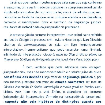
Já vimos que nenhum costume pode valer sem que seja conforme
à razão, mas, uma vez firmado um costume na compreensão judicial do
significado normativo de um texto de lei, não é de admitir que, sem
confirmação bastante de que esse costume ofenda a racionalidade,
caiba-lhe o menosprezo, com o sacrifício da segurança jurídica
resultante da instabilidade da jurisprudência pretoriana.
A preservação do costume interpretativo −que se indica no referido
art. 926 do Código de processo civil− evita o risco do que Ivan Élissalde
chamou de
hermeneutisme
, ou seja, um livre «expansionismo
interpretativo», hermeneutismo que pode acarretar uma ilimitada
infinitude da interpretação: «
Seule la main de Dieu arrête la plume de
l’interprète
» (
Critique de l’interprétation
, Paris, ed. Vrin, Paris, 2000, p.24).
É bem verdade que pode admitir-se uma «viragem
jurisprudencial», mas não menos verdadeiro é o salutar juízo de que a
constância das decisões
seja fator de
segurança jurídica
e, por
isso mesmo, justifique seu valor de
criação normativa
(cf. José de
Oliveira Ascensão,
O direito -Introdução e teoria geral
, ed. Verbo, 4.ed.,
Lisboa, 1987, item 136, p. 251). Enfim, o abandono do costume
jurisprudencial interpretativo (firmado na jurisprudência pretoriana)
−
suposto não seja hipótese de distinções
quanto aos