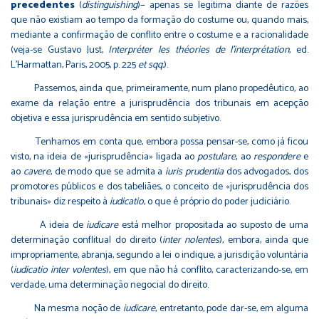
precedentes
(
distinguishing
)− apenas se legitima diante de razões
que não existiam ao tempo da formação do costume ou, quando mais,
mediante a confirmação de conflito entre o costume e a racionalidade
(veja-se Gustavo Just,
Interpréter les théories de l'interprétation
, ed.
L'Harmattan, Paris, 2005, p. 225
et sqq.
).
Passemos, ainda que, primeiramente, num plano propedêutico, ao
exame da relação entre a jurisprudência dos tribunais em acepção
objetiva e essa jurisprudência em sentido subjetivo.
Tenhamos em conta que, embora possa pensar-se, como já ficou
visto, na ideia de «jurisprudência» ligada ao
postulare
, ao
respondere
e
ao
cavere
, de modo que se admita a
iuris prudentia
dos advogados, dos
promotores públicos e dos tabeliães, o conceito de «jurisprudência dos
tribunais» diz respeito à
iudicatio
, o que é próprio do poder judiciário.
A ideia de
iudicare
está melhor propositada ao suposto de uma
determinação conflitual do direito (
inter nolentes
), embora, ainda que
impropriamente, abranja, segundo a lei o indique, a jurisdição voluntária
(
iudicatio inter volentes
), em que não há conflito, caracterizando-se, em
verdade, uma determinação negocial do direito.
Na mesma noção de
iudicare
, entretanto, pode dar-se, em alguma