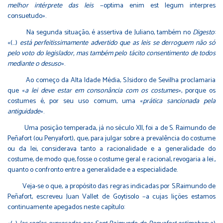
melhor intérprete das leis
−optima enim est legum interpres
consuetudo».
Na segunda situação, é assertiva de Juliano, também no
Digesto
:
«(…)
está perfeitissimamente advertido que as leis se derroguem não só
pelo voto do legislador, mas também pelo tácito consentimento de todos
mediante o desuso
».
Ao começo da Alta Idade Média, S.Isidoro de Sevilha proclamaria
que «
a lei deve estar em consonância com os costumes
», porque os
costumes é, por seu uso comum, uma «
prática sancionada pela
antiguidade
».
Uma posição temperada, já no século XII, foi a de S. Raimundo de
Peñafort (ou Penyafort), que, para julgar sobre a prevalência do costume
ou da lei, considerava tanto a racionalidade e a generalidade do
costume, de modo que, fosse o costume geral e racional, revogaria a lei.,
quanto o confronto entre a generalidade e a especialidade.
Veja-se o que, a propósito das regras indicadas por S.Raimundo de
Peñafort, escreveu Juan Vallet de Goytisolo −a cujas lições estamos
continuamente apegados neste capítulo: