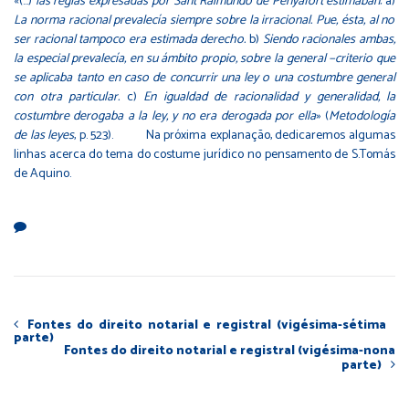
«(…)
las reglas expresadas por Sant Raimundo de Penyafort estimaban:
a)
La norma racional prevalecía siempre sobre la irracional. Pue, ésta, al no
ser racional tampoco era estimada derecho.
b)
Siendo racionales ambas,
la especial prevalecía, en su ámbito propio, sobre la general −criterio que
se aplicaba tanto en caso de concurrir una ley o una costumbre general
con otra particular.
c)
En igualdad de racionalidad y generalidad, la
costumbre derogaba a la ley, y no era derogada por ella
» (
Metodología
de las leyes
, p. 523). Na próxima explanação, dedicaremos algumas
linhas acerca do tema do costume jurídico no pensamento de S.Tomás
de Aquino.
Fontes do direito notarial e registral (vigésima-sétima
parte)
Fontes do direito notarial e registral (vigésima-nona
parte)