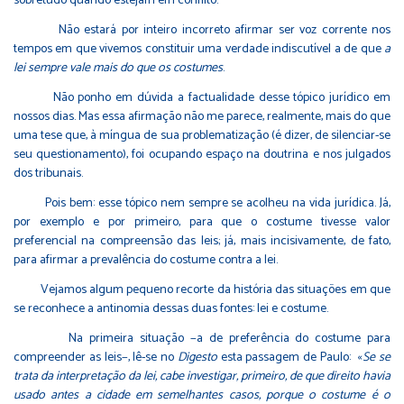
sobretudo quando estejam em conflito.
Não estará por inteiro incorreto afirmar ser voz corrente nos
tempos em que vivemos constituir uma verdade indiscutível a de que
a
lei sempre vale mais do que os costumes
.
Não ponho em dúvida a factualidade desse tópico jurídico em
nossos dias. Mas essa afirmação não me parece, realmente, mais do que
uma tese que, à míngua de sua problematização (é dizer, de silenciar-se
seu questionamento), foi ocupando espaço na doutrina e nos julgados
dos tribunais.
Pois bem: esse tópico nem sempre se acolheu na vida jurídica. Já,
por exemplo e por primeiro, para que o costume tivesse valor
preferencial na compreensão das leis; já, mais incisivamente, de fato,
para afirmar a prevalência do costume contra a lei.
Vejamos algum pequeno recorte da história das situações em que
se reconhece a antinomia dessas duas fontes: lei e costume.
Na primeira situação −a de preferência do costume para
compreender as leis−, lê-se no
Digesto
esta passagem de Paulo: «
Se se
trata da interpretação da lei, cabe investigar, primeiro, de que direito havia
usado antes a cidade em semelhantes casos, porque o costume é o