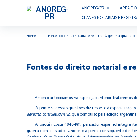
Skip
ANOREG/PR
ÁREA DO
to
content
CLAVES NOTARIAIS E REGISTR
Home
|
Fontes do direito notarial e registral (vigésima-quarta pa
Fontes do direito notarial e r
Assim o antecipamos na exposição anterior, trataremos de
A primeira dessas questões diz respeito à especialização do
derecho consuetudinario
, que compulso pela edição argentina 
A Joaquín Costa (1846-1911), pensador espanhol integrante d
guerra com o Estados Unidos e a perda consequente dos territ