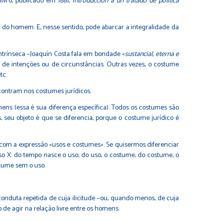
ivro, publicado em 1881,
Introducción a un tratado de política
do homem. E, nesse sentido, pode abarcar a integralidade da
rínseca −Joaquín Costa fala em bondade «
sustancial, eterna e
 de intenções ou de circunstâncias. Outras vezes, o costume
tc.
contram nos costumes jurídicos.
ns (essa é sua diferença específica). Todos os costumes são
 seu objeto é que se diferencia, porque o costume jurídico é
om a expressão «usos e costumes». Se quisermos diferenciar
so X: do tempo nasce o uso; do uso, o costume; do costume, o
ostume sem o uso.
onduta repetida de cuja ilicitude −ou, quando menos, de cuja
e agir na relação livre entre os homens.