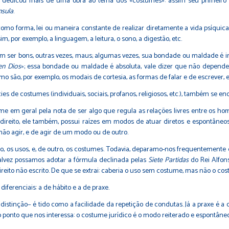
e dedicou mais de uma obra ao tema dos «costumes»: assim seu primeiro l
nsula
.
orma, lei ou maneira constante de realizar diretamente a vida psíquica 
, por exemplo, a linguagem, a leitura, o sono, a digestão, etc.
 bons, outras vezes, maus; algumas vezes, sua bondade ou maldade é int
en Dios
»; essa bondade ou maldade é absoluta, vale dizer que não depende
o são, por exemplo, os modais de cortesia, as formas de falar e de escrever, e
e costumes (individuais, sociais, profanos, religiosos, etc.), também se en
m geral pela nota de ser algo que regula as relações livres entre os home
reito, ele também, possui raízes em modos de atuar diretos e espontâneos;
ão agir, e de agir de um modo ou de outro.
s usos, e, de outro, os costumes. Todavia, deparamo-nos frequentemente c
alvez possamos adotar a fórmula declinada pelas
Siete Partidas
do Rei Alfon
 direito não escrito. De que se extrai: caberia o uso sem costume, mas não o c
erenciais: a de hábito e a de praxe.
nção− é tido como a facilidade da repetição de condutas. Já a praxe é a c
nto que nos interessa: o costume jurídico é o modo reiterado e espontâneo d