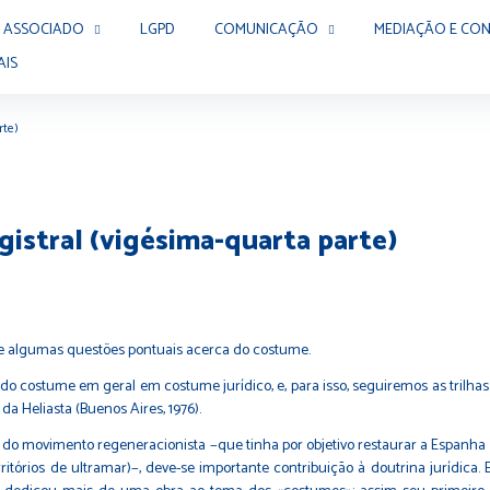
 ASSOCIADO
LGPD
COMUNICAÇÃO
MEDIAÇÃO E CON
AIS
rte)
egistral (vigésima-quarta parte)
 algumas questões pontuais acerca do costume.
 costume em geral em costume jurídico, e, para isso, seguiremos as trilhas
da Heliasta (Buenos Aires, 1976).
o movimento regeneracionista −que tinha por objetivo restaurar a Espanha ap
órios de ultramar)−, deve-se importante contribuição à doutrina jurídica. E