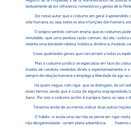
Registro de la Propiedad y de la Administración de Justicia
, 
textualmente de los refraneros, romanceros y gestas de la Pení
Diz nosso autor que o costume em geral é apreendido como f
vida humana, ou seja, todos os atos e funções dos homens, assim
O próprio sentido comum ensina que os costumes podem ser
inmutable
», que uma piedosa razão comum, diz ele, «
coloca 
ostenta uma bondade relativa, histórica, dinâmica, mutável, com
Essas qualidades gerais, que concernem a todas as espécies d
Mas o costume jurídico se especializa em face do costume e
modos de conduta revelados direta e espontaneamente, e o di
sempre de relação humana e empolga a liberdade de agir ou n
Há quem negue, com rigor, que se distingam, de um lado, o
esses termos, ainda que à custa de alguma impropriedade, t
fuero
... Por isso, o costume, ao fim, é o próprio
fuero
, ou seja, o
Teríamos ainda de, ao menos, indicar duas outras noções dif
O hábito −e ainda uma vez não se pense em rigor nesta disti
não obrigatoriedade− se tem plena advertência. Fixemos o po