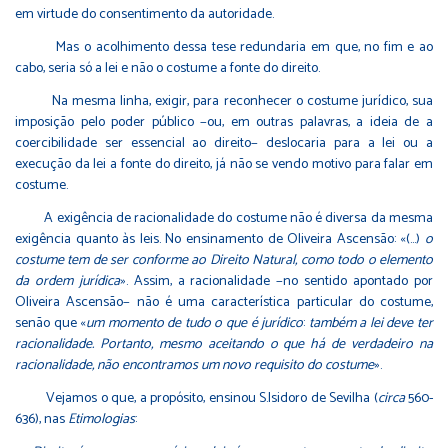
em virtude do consentimento da autoridade.
Mas o acolhimento dessa tese redundaria em que, no fim e ao
cabo, seria só a lei e não o costume a fonte do direito.
Na mesma linha, exigir, para reconhecer o costume jurídico, sua
imposição pelo poder público −ou, em outras palavras, a ideia de a
coercibilidade ser essencial ao direito− deslocaria para a lei ou a
execução da lei a fonte do direito, já não se vendo motivo para falar em
costume.
A exigência de racionalidade do costume não é diversa da mesma
exigência quanto às leis. No ensinamento de Oliveira Ascensão: «(…)
o
costume tem de ser conforme ao Direito Natural, como todo o elemento
da ordem jurídica
». Assim, a racionalidade −no sentido apontado por
Oliveira Ascensão− não é uma característica particular do costume,
senão que «
um momento de tudo o que é jurídico
:
também a lei deve ter
racionalidade. Portanto, mesmo aceitando o que há de verdadeiro na
racionalidade, não encontramos um novo requisito do costume
».
Vejamos o que, a propósito, ensinou S.Isidoro de Sevilha (
circa
560-
636), nas
Etimologias
: