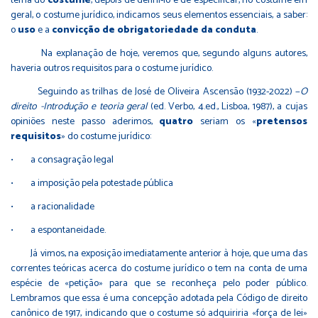
tema do
costume
, depois de defini-lo e de especificar, no costume em
geral, o costume jurídico, indicamos seus elementos essenciais, a saber:
o
uso
e a
convicção de obrigatoriedade da conduta
.
Na explanação de hoje, veremos que, segundo alguns autores,
haveria outros requisitos para o costume jurídico.
Seguindo as trilhas de José de Oliveira Ascensão (1932-2022) −
O
direito -Introdução e teoria geral
(ed. Verbo, 4.ed., Lisboa, 1987), a cujas
opiniões neste passo aderimos,
quatro
seriam os «
pretensos
requisitos
» do costume jurídico:
• a consagração legal
• a imposição pela potestade pública
• a racionalidade
• a espontaneidade.
Já vimos, na exposição imediatamente anterior à hoje, que uma das
correntes teóricas acerca do costume jurídico o tem na conta de uma
espécie de «petição» para que se reconheça pelo poder público.
Lembramos que essa é uma concepção adotada pela Código de direito
canônico de 1917, indicando que o costume só adquiriria «força de lei»