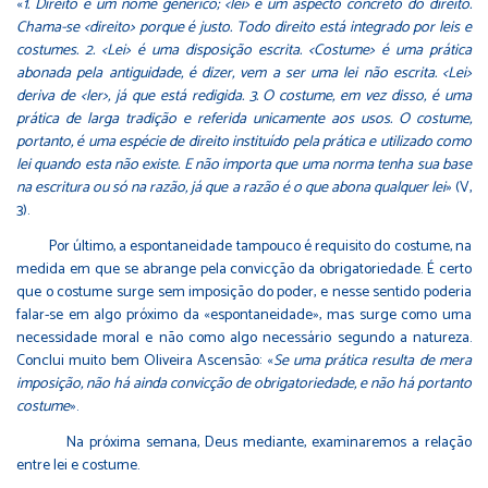
«
1. Direito é um nome genérico; <lei> é um aspecto concreto do direito.
Chama-se <direito> porque é justo. Todo direito está integrado por leis e
costumes. 2. <Lei> é uma disposição escrita. <Costume> é uma prática
abonada pela antiguidade, é dizer, vem a ser uma lei não escrita. <Lei>
deriva de <ler>, já que está redigida. 3. O costume, em vez disso, é uma
prática de larga tradição e referida unicamente aos usos. O costume,
portanto, é uma espécie de direito instituído pela prática e utilizado como
lei quando esta não existe. E não importa que uma norma tenha sua base
na escritura ou só na razão, já que a razão é o que abona qualquer lei
» (V,
3).
Por último, a espontaneidade tampouco é requisito do costume, na
medida em que se abrange pela convicção da obrigatoriedade. É certo
que o costume surge sem imposição do poder, e nesse sentido poderia
falar-se em algo próximo da «espontaneidade», mas surge como uma
necessidade moral e não como algo necessário segundo a natureza.
Conclui muito bem Oliveira Ascensão: «
Se uma prática resulta de mera
imposição, não há ainda convicção de obrigatoriedade, e não há portanto
costume
».
Na próxima semana, Deus mediante, examinaremos a relação
entre lei e costume.