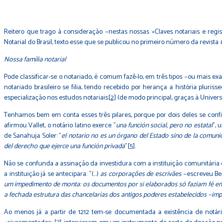
Reitero que trago à consideração −nestas nossas «Claves notariais e regis
Notarial do Brasil, texto esse que se publicou no primeiro número da revista
Nossa família notarial
Pode classificar-se o notariado, é comum fazê-lo, em três tipos −ou mais exata
notariado brasileiro se filia, tendo recebido por herança a história pluris
especialização nos estudos notariais
[2]
(de modo principal, graças à Univer
Tenhamos bem em conta esses três pilares, porque por dois deles se confi
afirmou Vallet, o notário latino exerce "
una función social, pero no estatal
", 
de Sanahuja Soler: "
el notario no es un órgano del Estado sino de la comunid
del derecho que ejerce una función privada
"
[5]
.
Não se confunda a assinação da investidura com a instituição comunitária 
a instituição já se antecipara: "(…)
as corporações de escrivães
−escreveu Be
um impedimento de monta: os documentos por si elaborados só faziam fé e
a fechada estrutura das chancelarias dos antigos poderes estabelecidos −impe
Ao menos já a partir de 1212 tem-se documentada a existência de notári