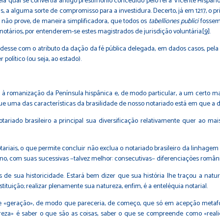
a qual se convertia antigo prestimônio concedido pelo rei a Vicente Hispan
pois, a alguma sorte de compromisso para a investidura. Decerto, já em 1217, o p
o não prove, de maneira simplificadora, que todos os
tabelliones publici
fossem
 notários, por entenderem-se estes magistrados de jurisdição voluntária
[9]
.
e desse com o atributo da dação da fé pública delegada, em dados casos, pela
 político (ou seja, ao estado).
 à romanização da Península hispânica e, de modo particular, a um certo mati
ue uma das características da brasilidade de nosso notariado está em que a 
tariado brasileiro a principal sua diversificação relativamente quer ao mai
riais, o que permite concluir não exclua o notariado brasileiro da linhagem 
ino, com suas sucessivas −talvez melhor: consecutivas− diferenciações români
s de sua historicidade. Estará bem dizer que sua história lhe traçou a natu
ituição; realizar plenamente sua natureza, enfim, é a enteléquia notarial.
 de «geração», de modo que pareceria, de começo, que só em acepção metaf
reza» é saber o que são as coisas, saber o que se compreende como «realid