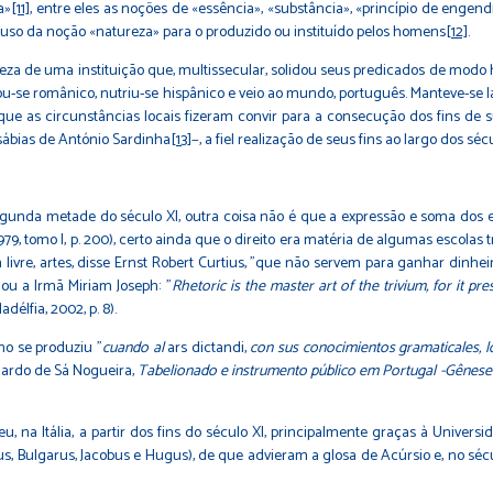
a»
[11]
, entre eles as noções de «essência», «substância», «princípio de enge
, o uso da noção «natureza» para o produzido ou instituído pelos homens
[12]
.
eza de uma instituição que, multissecular, solidou seus predicados de modo hi
tou-se românico, nutriu-se hispânico e veio ao mundo, português. Manteve-se 
o que as circunstâncias locais fizeram convir para a consecução dos fins de 
sábias de António Sardinha
[13]
−, a fiel realização de seus fins ao largo dos 
egunda metade do século XI, outra coisa não é que a expressão e soma do
9, tomo I, p. 200), certo ainda que o direito era matéria de algumas escolas tri
em livre, artes, disse Ernst Robert Curtius, "que não servem para ganhar dinhei
rmou a Irmã Miriam Joseph: "
Rhetoric is the master art of the trivium, for it
adélfia, 2002, p. 8).
no se produziu "
cuando al
ars dictandi,
con sus conocimientos gramaticales, ló
rnardo de Sá Nogueira,
Tabelionado e instrumento público em Portugal -Gênese 
e deu, na Itália, a partir dos fins do século XI, principalmente graças à Uni
us, Bulgarus, Jacobus e Hugus), de que advieram a glosa de Acúrsio e, no séc