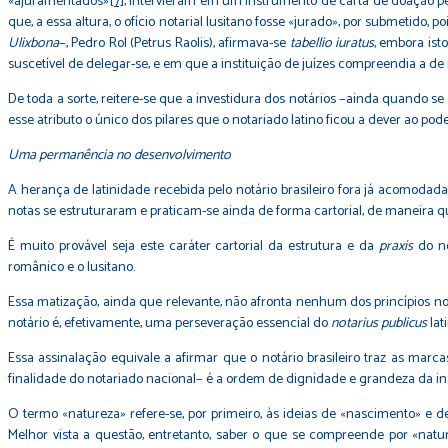
«ajuramentados»
[7]
, intervieram em um instrumento de carta de doação pel
que, a essa altura, o ofício notarial lusitano fosse «jurado», por submetido, 
Ulixbona
−, Pedro Rol (Petrus Raolis), afirmava-se
tabellio iuratus
, embora ist
suscetível de delegar-se, e em que a instituição de juízes compreendia a de
De toda a sorte, reitere-se que a investidura dos notários −ainda quando s
esse atributo o único dos pilares que o notariado latino ficou a dever ao poder
Uma permanência no desenvolvimento
A herança de latinidade recebida pelo notário brasileiro fora já acomodada
notas se estruturaram e praticam-se ainda de forma cartorial, de maneira q
É muito provável seja este caráter cartorial da estrutura e da
praxis
do no
românico e o lusitano.
Essa matização, ainda que relevante, não afronta nenhum dos princípios nota
notário é, efetivamente, uma perseveração essencial do
notarius publicus
lat
Essa assinalação equivale a afirmar que o notário brasileiro traz as marca
finalidade do notariado nacional− é a ordem de dignidade e grandeza da inst
O termo «natureza» refere-se, por primeiro, às ideias de «nascimento» e
Melhor vista a questão, entretanto, saber o que se compreende por «natu