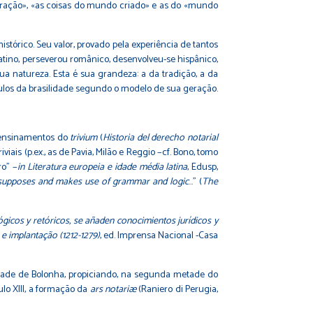
ndração», «as coisas do mundo criado» e as do «mundo
stórico. Seu valor, provado pela experiência de tantos
latino, perseverou românico, desenvolveu-se hispânico,
sua natureza. Esta é sua grandeza: a da tradição, a da
séculos da brasilidade segundo o modelo de sua geração.
s ensinamentos do
trivium
(
Historia del derecho notarial
viais (p.ex., as de Pavia, Milão e Reggio −cf. Bono, tomo
ro" −
in Literatura europeia e idade média latina
, Edusp,
 presupposes and makes use of grammar and logic
…" (
The
gicos y retóricos, se añaden conocimientos jurídicos y
e implantação (1212-1279)
, ed. Imprensa Nacional -Casa
versidade de Bolonha, propiciando, na segunda metade do
ulo XIII, a formação da
ars notariæ
(Raniero di Perugia,