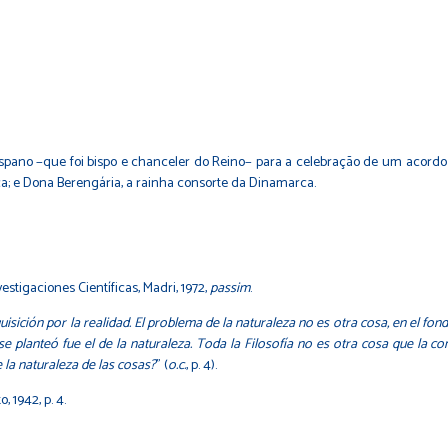
ispano −que foi bispo e chanceler do Reino− para a celebração de um acordo
ca; e Dona Berengária, a rainha consorte da Dinamarca.
estigaciones Científicas, Madri, 1972,
passim
.
isición por la realidad. El problema de la naturaleza no es otra cosa, en el fondo
e planteó fue el de la naturaleza. Toda la Filosofía no es otra cosa que la co
e la naturaleza de las cosas?
" (
o.c.
, p. 4).
o, 1942, p. 4.