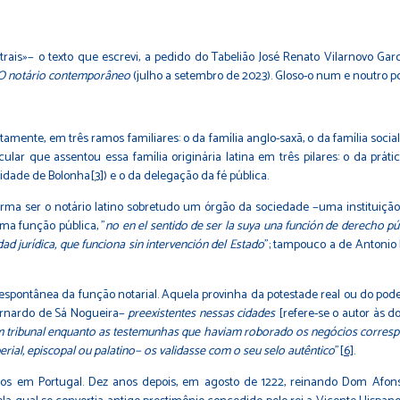
trais»− o texto que escrevi, a pedido do Tabelião José Renato Vilarnovo Gar
O notário contemporâneo
(julho a setembro de 2023). Gloso-o num e noutro p
mente, em três ramos familiares: o da família anglo-saxã, o da família socialis
secular que assentou essa família originária latina em três pilares: o da prát
sidade de Bolonha
[3]
) e o da delegação da fé pública.
rma ser o notário latino sobretudo um órgão da sociedade −uma instituição
uma função pública, "
no en el sentido de ser la suya una función de derecho púb
ad jurídica, que funciona sin intervención del Estado
"; tampouco a de Antonio 
espontânea da função notarial. Aquela provinha da potestade real ou do pode
rnardo de Sá Nogueira−
preexistentes nessas cidades
[refere-se o autor às do
m tribunal enquanto as testemunhas que haviam roborado os negócios corresp
rial, episcopal ou palatino− os validasse com o seu selo autêntico
"
[6]
.
os em Portugal. Dez anos depois, em agosto de 1222, reinando Dom Afonso 