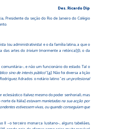
Des. Ricardo Dip
cia, Presidente da seção do Rio de Janeiro do Colégio
onto.
ta (ou administrativista) e o da família latina, a que o
ica das artes do
trivium
(mormente a retórica
[1]
), o da
 comunitária−, e não um funcionário do estado. Tal o
lico sino de interés público
"
[4]
. Não foi diversa a lição
Rodríguez Adrados: o notário latino "
es un profesional
r eclesiástico (talvez mesmo do poder senhorial), mas
 norte da Itália]
estavam manietadas na sua acção por
ondentes estivessem vivas, ou quando conseguiam que
II −o terceiro monarca lusitano−, alguns tabeliães,