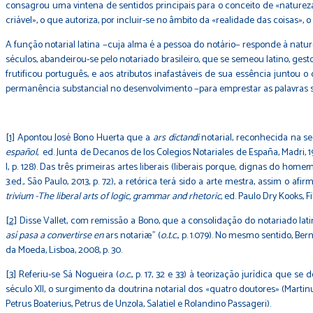
consagrou uma vintena de sentidos principais para o conceito de «naturez
criável», o que autoriza, por incluir-se no âmbito da «realidade das coisas»
A função notarial latina −cuja alma é a pessoa do notário− responde à natur
séculos, abandeirou-se pelo notariado brasileiro, que se semeou latino, ges
frutificou português, e aos atributos inafastáveis de sua essência juntou 
permanência substancial no desenvolvimento −para emprestar as palavras 
[1]
Apontou José Bono Huerta que a
ars dictandi
notarial, reconhecida na s
español
, ed. Junta de Decanos de los Colegios Notariales de España, Madri, 197
I, p. 128). Das três primeiras artes liberais (liberais porque, dignas do hom
3.ed., São Paulo, 2013, p. 72), a retórica terá sido a arte mestra, assim o afi
trivium -The liberal arts of logic, grammar and rhetoric
, ed. Paulo Dry Kooks, Fil
[2]
Disse Vallet, com remissão a Bono, que a consolidação do notariado lati
así pasa a convertirse en
ars notariæ" (
o.t.c.
, p. 1.079). No mesmo sentido, Be
da Moeda, Lisboa, 2008, p. 30.
[3]
Referiu-se Sá Nogueira (
o.c.
, p. 17, 32 e 33) à teorização jurídica que s
século XII, o surgimento da doutrina notarial dos «quatro doutores» (Martin
Petrus Boaterius, Petrus de Unzola, Salatiel e Rolandino Passageri).