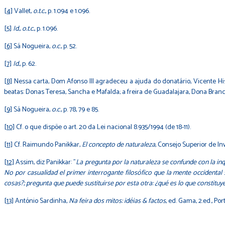
[4]
Vallet,
o.t.c.
, p. 1.094 e 1.096.
[5]
Id.
,
o.t.c.
, p. 1.096.
[6]
Sá Nogueira,
o.c
., p. 52.
[7]
Id.
, p. 62.
[8]
Nessa carta, Dom Afonso III agradeceu a ajuda do donatário, Vicente H
beatas: Donas Teresa, Sancha e Mafalda; a freira de Guadalajara, Dona Bran
[9]
Sá Nogueira,
o.c
., p. 78, 79 e 85.
[10]
Cf. o que dispõe o art. 20 da Lei nacional 8.935/1994 (de 18-11).
[11]
Cf. Raimundo Panikkar,
El concepto de naturaleza
, Consejo Superior de Inv
[12]
Assim, diz Panikkar: "
La pregunta por la naturaleza se confunde con la inqu
No por casualidad el primer interrogante filosófico que la mente occidental s
cosas?; pregunta que puede sustituirse por esta otra: ¿qué es lo que constituy
[13]
António Sardinha,
Na feira dos mitos: idéias & factos
, ed. Gama, 2.ed., Port