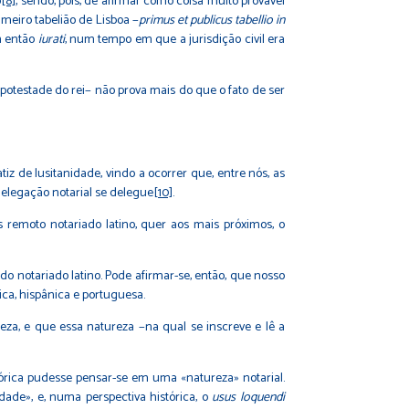
o
[8]
, sendo, pois, de afirmar como coisa muito provável
rimeiro tabelião de Lisboa −
primus et publicus tabellio in
 então
iurati
, num tempo em que a jurisdição civil era
 potestade do rei− não prova mais do que o fato de ser
z de lusitanidade, vindo a ocorrer que, entre nós, as
delegação notarial se delegue
[10]
.
s remoto notariado latino, quer aos mais próximos, o
do notariado latino. Pode afirmar-se, então, que nosso
ca, hispânica e portuguesa.
reza, e que essa natureza −na qual se inscreve e lê a
órica pudesse pensar-se em uma «natureza» notarial.
ade», e, numa perspectiva histórica, o
usus loquendi