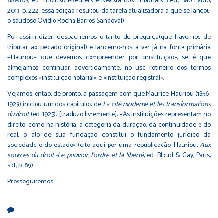
direitos
, ed. Thomson-Reuters e Revista dos Tribunais, 7.ed., São Paulo,
2013, p. 222; essa edição resultou da tarefa atualizadora a que se lançou
o saudoso Ovídio Rocha Barros Sandoval).
Por assim dizer, despachemos o tanto de preguiça(que havemos de
tributar ao pecado original) e lancemo-nos a ver já na fonte primária
−Hauriou− que devemos compreender por «instituição», se é que
almejamos continuar, advertidamente, no uso rotineiro dos termos
complexos «instituição notarial» e «instituição registral».
Vejamos, então, de pronto, a passagem com que Maurice Hauriou (1856-
1929) iniciou um dos capítulos de
La cité moderne et les transformations
du droit
(ed. 1925): [traduzo livremente]: «As instituições representam no
direito, como na história, a categoria da duração, da continuidade e do
real; o ato de sua fundação constitui o fundamento jurídico da
sociedade e do estado» (cito aqui por uma republicação: Hauriou,
Aux
sources du droit -Le pouvoir, l'ordre et la liberté
, ed. Bloud & Gay, Paris,
s.d., p. 89).
Prosseguiremos.