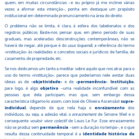
quem, em muitas circunstâncias −e eu próprio já me inclinei várias
vezes a afirmar esta intenção−, ponha em destaque um propósito
institucional em determinado pronunciamento na área do direito.
O problema não se limita, é claro, à esfera dos tabelionatos e dos
registros públicos. Baste-nos pensar que, em pleno período de suas
graduais, mas aceleradas desconstruções contemporâneas, não se
haverá de negar, até porque é do
usus loquendi
, a referência do termo
«instituição» às realidades e conceitos sociais e jurídicos de família, de
casamento, de propriedade, etc.
Se nos dedicamos um tanto a meditar sobre aquilo que nos atrai para o
uso do termo «instituição», parece que poderíamos nele avistar duas
ideias: as de «
objetividade
» e de «
permanência
».
Instituição
,
para logo, é algo
objetivo
−uma realidade inconfundível com as
pessoas que dela participam, mas que, sem embargo dessa
característica (digamo-lo assim, com José de Oliveira Ascensão)
supra-
individual
, depende de que nela haja o
enraizamento
dos
indivíduos; ou seja, a adesão vital, o
enracinement
de Simone Weil e o
consequente
vouloir vivre colectif
de Louis Le Fur. Esse enraizamento
não se produz sem
permanência
−sem a duração no tempo−, e o que
resulta dessa continuidade temporal é a
identidade histórica da