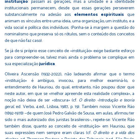
instituição
: passam as gerações, mas a unidade e a identidade
institucionais permanecem, desde que essas gerações perseverem
substancialmente na adesão aos
elementos espirituais
que
animam os vínculos entre uma ideia, uma organização, um instituto, e a
vida social e política dos indivíduos. (Ponha-se à margem a questão do
nominalismo que preserva só os rótulos, sem o conteúdo dos conceitos
de que não faz caso).
Se já de si próprio esse conceito de «instituição» exige bastante esforço
para compreender-se, talvez mais ainda o problema se complique em
sua especialização
jurídica
.
Oliveira Ascensão (1932-2022), não ladeando afirmar que o termo
«instituição» é ambíguo, invocou, para melhor examiná-lo, o
entendimento de Hauriou, do qual, entretanto, não poupou dizer que
neste autor, em que se «melhor apreende esta realidade complexa», a
noção não deixa de ser «obscura» (cf.
O direito -Introdução e teoria
geral
, ed. Verbo, 4.ed., Lisboa, 1987, p. 19). Também nosso Vicente Ráo
(1892-1978) −de quem José Pedro Galvão de Sousa, em aulas, afirmou ter
sido o mais autorizado dos juristas brasileiros−, repete-se: Vicente Ráo
também disse, quanto ao conceito de «instituição» em Hauriou, que
suas expressões nem sempre eram claras (cf.
O direito e a vida dos