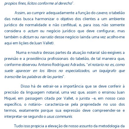
propios fines, lícitos conforme al derecho
”.
Assim, ao cumprir adequadamente a função do
cavere
, o tabelião
das notas busca harmonizar o objetivo dos clientes a um ambiente
jurídico de normalidade e não conflitual, e, para isso, não somente
considera o
actum
ou negócio jurídico que deve configurar, mas
também o
dictum
ou
narratio
desse negócio (ainda uma vez acolho-me
aqui em lições de Juan Vallet).
Numa e noutra dessas partes da atuação notarial são exigíveis a
previsão e a providência profissionais do tabelião, de tal maneira que,
conforme observou Antonio Rodríguez Adrados, “
el notario no es, como
suele aparecer en los libros no especializados, un taquígrafo que
transcribe las palabras de las partes
”.
Disso há de extrair-se a importância que se deve conferir à
precisão da linguagem notarial, uma vez que, assim o ensinou Juan
Miquel, em passagem citada por Vallet, o jurista −e, em nosso caso
específico, o notário− caracteriza-se pela propriedade no uso dos
termos, exatamente porque sua expressão deve compreender-se e
interpretar-se segundo o
usus communis
.
Tudo isso propicia a elevação de nosso assunto da metodologia da