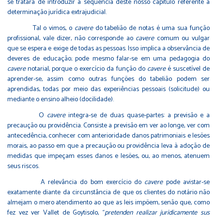
se tratará de introduzir a sequência deste nosso capítulo referente à
determinação jurídica extrajudicial.
Tal o vimos, o
cavere
do tabelião de notas é uma sua função
profissional, vale dizer, não corresponde ao
cavere
comum ou vulgar
que se espera e exige de todas as pessoas. Isso implica a observância de
deveres de educação; pode mesmo falar-se em uma pedagogia do
cavere
notarial, porque o exercício da função do
cavere
é suscetível de
aprender-se, assim como outras funções do tabelião podem ser
aprendidas, todas por meio das experiências pessoais (solicitude) ou
mediante o ensino alheio (docilidade).
O
cavere
integra-se de duas quase-partes: a previsão e a
precaução ou providência. Consiste a previsão em ver ao longe, ver com
antecedência, conhecer com anterioridade danos patrimoniais e lesões
morais, ao passo em que a precaução ou providência leva à adoção de
medidas que impeçam esses danos e lesões, ou, ao menos, atenuem
seus riscos.
A relevância do bom exercício do
cavere
pode avistar-se
exatamente diante da circunstância de que os clientes do notário não
almejam o mero atendimento ao que as leis impõem, senão que, como
fez vez ver Vallet de Goytisolo, “
pretenden realizar juridicamente sus