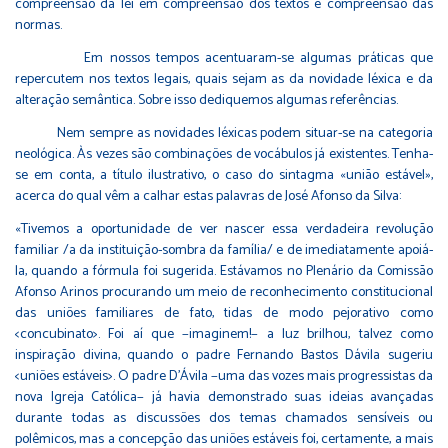
compreensão da lei em compreensão dos textos e compreensão das
normas.
Em nossos tempos acentuaram-se algumas práticas que
repercutem nos textos legais, quais sejam as da novidade léxica e da
alteração semântica. Sobre isso dediquemos algumas referências.
Nem sempre as novidades léxicas podem situar-se na categoria
neológica. Às vezes são combinações de vocábulos já existentes. Tenha-
se em conta, a título ilustrativo, o caso do sintagma «união estável»,
acerca do qual vêm a calhar estas palavras de José Afonso da Silva:
«Tivemos a oportunidade de ver nascer essa verdadeira revolução
familiar /a da instituição-sombra da família/ e de imediatamente apoiá-
la, quando a fórmula foi sugerida. Estávamos no Plenário da Comissão
Afonso Arinos procurando um meio de reconhecimento constitucional
das uniões familiares de fato, tidas de modo pejorativo como
<concubinato>. Foi aí que −imaginem!− a luz brilhou, talvez como
inspiração divina, quando o padre Fernando Bastos Dávila sugeriu
<uniões estáveis>. O padre D’Ávila −uma das vozes mais progressistas da
nova Igreja Católica− já havia demonstrado suas ideias avançadas
durante todas as discussões dos temas chamados sensíveis ou
polêmicos, mas a concepção das uniões estáveis foi, certamente, a mais