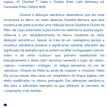
esposa −cf. Charlton T. Lewis e Charles Short,
Latin dictionary
, ed.
Clarendon Press, Oxford, 1879).
Quanto à alteração semântica, observemos que ela nada
acrescenta ao léxico (ao revés, observou Evanildo Bechara, que essa
mudança até pode acarretar uma redução lexical; Gladstone Chaves de
Melo −de cujas autorizadas lições muito nos valemos no quanto segue−
refere-se a um «empobrecimento do léxico» resultante da «falsa
dilatação semântica»). Sequer se trata de um neologismo, porque a
mudança semântica preserva o significante, somente alterando seu
significado. Há exemplos que se podem recolher na linguagem comum:
assim o do verbo /
colocar
/ que, primeiro substituindo tão
impropriamente o verbo /
pôr
/, terminou tomando o lugar de «dizer»,
«opinar», «comentar», «indagar»,
et reliqua
; pensemos no uso de
«penalizar» (Chaves de Melo), ou ainda de «realizar» e «massivo» (Sílvio
Elia acusa nesses dois casos um empréstimo da língua inglesa com
efeito modificador no idioma português). Das alterações semânticas
dão bons e suficientes exemplos as que afetaram os conceitos de
«casamento» e de «família».