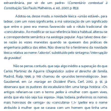
extraordinária, por vir de um padre» (
Comentário contextual à
Constituição
, São Paulo, Malheiros, 4. ed., 2007, p. 853).
Adotou-se, desse modo, a novidade léxica «união estável», para
ladear, com um novo significante, a má valorização de um significado
que entre o povo era menos favorecido sob o rótulo tradicional de
«concubinato». Ao modificar-se sua referência léxica habitual, alterou-se
a correspondente semântica na axiologia popular. Aqui talvez deva dar-
se razão às vozes marxistas quando se queixam das práticas de
engenharia política das elites. Não diverso foi o fenômeno da novidade
léxica relativa ao nome /
aborto
/, substituído pelo sintagma /
interrupção
da gravidez
/.
Não se pense, contudo, que seja algo inédito a superação do que
Carlos Martinez de Aguirre (
Diagnóstico sobre el derecho de familia
,
Madrid, Rialp, 1996, p. 116) chamou de «pruridos terminológicos». Jean
Gaudemet, em
Le mariage en Occident
(Paris, Cerf, 2012, p. 9), já
observara que os pudores do vocabulário têm uma longa história: «Os
antigos referiam-se com o termo
pellex
à <mulher com quem vives,
ainda que ela não seja tua esposa». Hoje, todavia, preferimos os nomes
mais honrosos de <amiga» ou <concubina> (…)» (
pellex
era o nome
atribuído à mulher que se casava com um homem que tinha uma