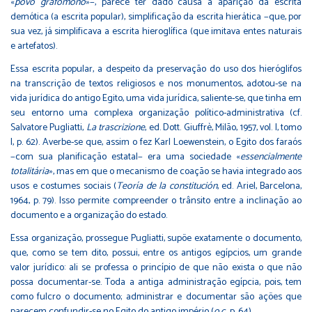
«
povo grafômono
»−, parece ter dado causa à aparição da escrita
demótica (a escrita popular), simplificação da escrita hierática −que, por
sua vez, já simplificava a escrita hieroglífica (que imitava entes naturais
e artefatos).
Essa escrita popular, a despeito da preservação do uso dos hieróglifos
na transcrição de textos religiosos e nos monumentos, adotou-se na
vida jurídica do antigo Egito, uma vida jurídica, saliente-se, que tinha em
seu entorno uma complexa organização político-administrativa (cf.
Salvatore Pugliatti,
La trascrizione
, ed. Dott. Giuffrè, Milão, 1957, vol. I, tomo
I, p. 62). Averbe-se que, assim o fez Karl Loewenstein, o Egito dos faraós
−com sua planificação estatal− era uma sociedade «
essencialmente
totalitária
», mas em que o mecanismo de coação se havia integrado aos
usos e costumes sociais (
Teoría de la constitución
, ed. Ariel, Barcelona,
1964, p. 79). Isso permite compreender o trânsito entre a inclinação ao
documento e a organização do estado.
Essa organização, prossegue Pugliatti, supõe exatamente o documento,
que, como se tem dito, possui, entre os antigos egípcios, um grande
valor jurídico: ali se professa o princípio de que não exista o que não
possa documentar-se. Toda a antiga administração egípcia, pois, tem
como fulcro o documento; administrar e documentar são ações que
parecem confundir-se no Egito do antigo império (
o.c.
, p. 64).