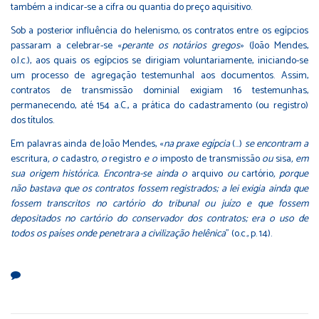
também a indicar-se a cifra ou quantia do preço aquisitivo.
Sob a posterior influência do helenismo, os contratos entre os egípcios
passaram a celebrar-se «
perante os notários gregos
» (João Mendes,
o.l.c.), aos quais os egípcios se dirigiam voluntariamente, iniciando-se
um processo de agregação testemunhal aos documentos. Assim,
contratos de transmissão dominial exigiam 16 testemunhas,
permanecendo, até 154 a.C., a prática do cadastramento (ou registro)
dos títulos.
Em palavras ainda de João Mendes, «
na praxe egípcia
(…)
se encontram a
escritura
, o
cadastro
, o
registro
e o
imposto de transmissão
ou
sisa
, em
sua origem histórica. Encontra-se ainda o
arquivo
ou
cartório
, porque
não bastava que os contratos fossem registrados; a lei exigia ainda que
fossem transcritos no cartório do tribunal ou juízo e que fossem
depositados no cartório do conservador dos contratos; era o uso de
todos os países onde penetrara a civilização helênica
" (o.c., p. 14).