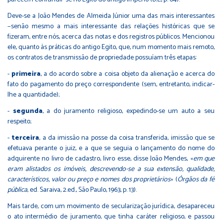
Deve-se a João Mendes de Almeida Júnior uma das mais interessantes
−senão mesmo a mais interessante das relações históricas que se
fizeram, entre nós, acerca das notas e dos registros públicos. Mencionou
ele, quanto às práticas do antigo Egito, que, num momento mais remoto,
os contratos de transmissão de propriedade possuíam três etapas:
-
primeira
, a do acordo sobre a coisa objeto da alienação e acerca do
fato do pagamento do preço correspondente (sem, entretanto, indicar-
lhe a quantidade);
-
segunda
, a do juramento religioso, expedindo-se um auto a seu
respeito;
-
terceira
, a da imissão na posse da coisa transferida, imissão que se
efetuava perante o juiz, e a que se seguia o lançamento do nome do
adquirente no livro de cadastro, livro esse, disse João Mendes, «
em que
eram alistados os imóveis, descrevendo-se a sua extensão, qualidade,
característicos, valor ou preço e nomes dos proprietários
» (
Órgãos da fé
pública
, ed. Saraiva, 2.ed., São Paulo, 1963, p. 13).
Mais tarde, com um movimento de secularização jurídica, desapareceu
o ato intermédio de juramento, que tinha caráter religioso, e passou