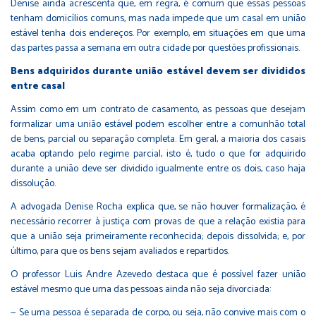
Denise ainda acrescenta que, em regra, é comum que essas pessoas
tenham domicílios comuns, mas nada impede que um casal em união
estável tenha dois endereços. Por exemplo, em situações em que uma
das partes passa a semana em outra cidade por questões profissionais.
Bens adquiridos durante união estável devem ser divididos
entre casal
Assim como em um contrato de casamento, as pessoas que desejam
formalizar uma união estável podem escolher entre a comunhão total
de bens, parcial ou separação completa. Em geral, a maioria dos casais
acaba optando pelo regime parcial, isto é, tudo o que for adquirido
durante a união deve ser dividido igualmente entre os dois, caso haja
dissolução.
A advogada Denise Rocha explica que, se não houver formalização, é
necessário recorrer à justiça com provas de que a relação existia para
que a união seja primeiramente reconhecida; depois dissolvida; e, por
último, para que os bens sejam avaliados e repartidos.
O professor Luis Andre Azevedo destaca que é possível fazer união
estável mesmo que uma das pessoas ainda não seja divorciada:
— Se uma pessoa é separada de corpo, ou seja, não convive mais com o