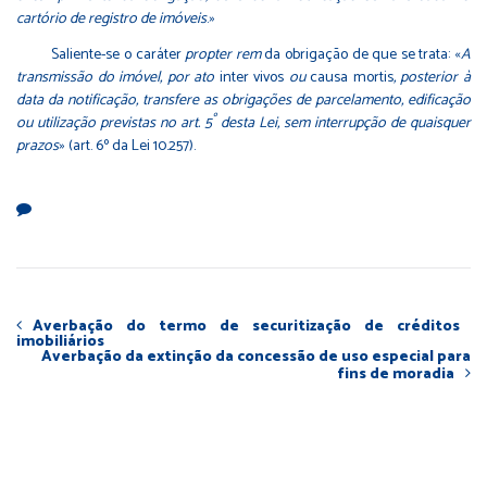
cartório de registro de imóveis
.»
Saliente-se o caráter
propter rem
da obrigação de que se trata: «
A
transmissão do imóvel, por ato
inter vivos
ou
causa mortis
, posterior à
data da notificação, transfere as obrigações de parcelamento, edificação
º
ou utilização previstas no art. 5
desta Lei, sem interrupção de quaisquer
prazos
» (art. 6º da Lei 10.257).
Averbação do termo de securitização de créditos
imobiliários
Averbação da extinção da concessão de uso especial para
fins de moradia