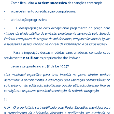
Como ficou dito, a
ordem sucessiva
das sanções contempla
• o parcelamento ou edificação compulsórios;
• a tributação progressiva;
• a desapropriação com excepcional pagamento do preço com
«
títulos da dívida pública de emissão previamente aprovada pelo Senado
Federal, com prazo de resgate de até dez anos, em parcelas anuais, iguais
e sucessivas, assegurados o valor real da indenização e os juros legais.
»
Para a imposição dessas medidas sancionadoras, contudo, cabe
previamente
notificar
os proprietários dos imóveis.
Lê-se, a propósito, no art. 5º da Lei 10.257:
«
Lei municipal específica para área incluída no plano diretor poderá
determinar o parcelamento, a edificação ou a utilização compulsórios do
solo urbano não edificado, subutilizado ou não utilizado, devendo fixar as
condições e os prazos para implementação da referida obrigação.
(…)
o
§ 2
O proprietário será notificado pelo Poder Executivo municipal para
o cumprimento da obrigação, devendo a notificação ser averbada no