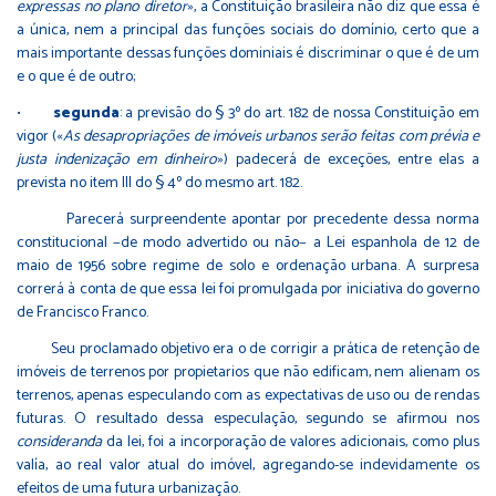
expressas no plano diretor
», a Constituição brasileira não diz que essa é
a única, nem a principal das funções sociais do domínio, certo que a
mais importante dessas funções dominiais é discriminar o que é de um
e o que é de outro;
•
segunda
: a previsão do § 3º do art. 182 de nossa Constituição em
vigor («
As desapropriações de imóveis urbanos serão feitas com prévia e
justa indenização em dinheiro
») padecerá de exceções, entre elas a
prevista no item III do § 4º do mesmo art. 182.
Parecerá surpreendente apontar por precedente dessa norma
constitucional −de modo advertido ou não− a Lei espanhola de 12 de
maio de 1956 sobre regime de solo e ordenação urbana. A surpresa
correrá à conta de que essa lei foi promulgada por iniciativa do governo
de Francisco Franco.
Seu proclamado objetivo era o de corrigir a prática de retenção de
imóveis de terrenos por propietarios que não edificam, nem alienam os
terrenos, apenas especulando com as expectativas de uso ou de rendas
futuras. O resultado dessa especulação, segundo se afirmou nos
consideranda
da lei, foi a incorporação de valores adicionais, como plus
valía, ao real valor atual do imóvel, agregando-se indevidamente os
efeitos de uma futura urbanização.