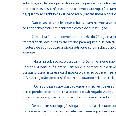
substituição (de coisa por outra coisa, de pessoa por outra p
domínio, mas a isso não se atribui o termo «sub-rogação»; t
de, quanto ao capítulo da «sub-rogação», recomendar a obra d
Não é caso de, neste breve estudo, examinarmos as modalid
seu conceito possui em confronto com o de substituição.
Clóvis Beviláqua, ao comentar o art. 985 do Código civil bras
transferência dos direitos do credor para aquele que solve
hipótese de sub-rogação, a dívida extingue-se em relação ao c
primitivo.
Há uma sub-rogação pessoal imprópria −em que não há subst
Código civil português, em seu art. 606º: “1. Sempre que o dev
por sua própria natureza ou disposição da lei, só puderem ser ex
2. A sub-rogação, porém, só é permitida quando seja essencial 
Ao lado dessa sub-rogação −que, a meu ver, deve admitir-se
correspondente se transfere a terceiro, o sub-rogado. Assim, 
lugar do
accipiens
, credor originário. Em síntese, o devedor co
De par com sub-rogações legais −as que a lei estabelece, em
os interessados concordam em efetivar. Lê-se, a propósito, no