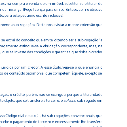
ex., na compra e venda de um imóvel, substitui-se o titular de
 da herança. (Peço licença para um parêntese, com o objetivo
o, para este pequeno escrito inclusive).
nome «sub-rogação». Baste-nos avistar a menor extensão que
 se extrai do conceito que emite, dizendo ser a sub-rogação “a
o pagamento extingue-se a obrigação correspondente, mas, na
−, que se investe das condições e garantias que tinha o credor
dica por um credor. A esse título, veja-se o que enuncia o
reitos de conteúdo patrimonial que competem àquele, excepto se,
o, o crédito, porém, não se extingue, porque a titularidade
 objeto, que se transfere a terceiro, o
solvens
, sub-rogado em
o Código civil de 2015)−, há sub-rogações convencionais, que
r recebe o pagamento de terceiro e expressamente lhe transfere