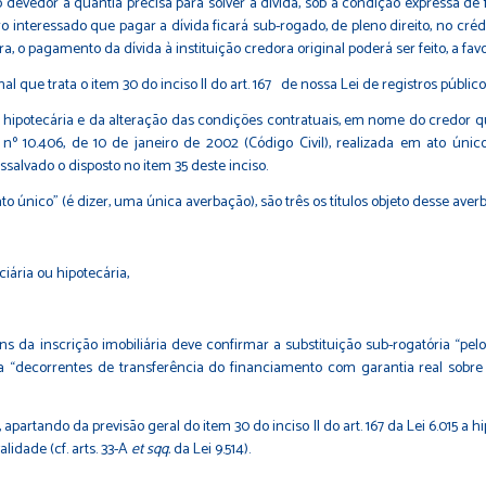
o devedor a quantia precisa para solver a dívida, sob a condição expressa de 
eiro interessado que pagar a dívida ficará sub-rogado, de pleno direito, no créd
a, o pagamento da dívida à instituição credora original poderá ser feito, a fav
e trata o item 30 do inciso II do art. 167 de nossa Lei de registros públi
 ou hipotecária e da alteração das condições contratuais, em nome do credo
i nº 10.406, de 10 de janeiro de 2002
(Código Civil), realizada em ato úni
ssalvado o disposto no item 35 deste inciso.
único” (é dizer, uma única averbação), são três os títulos objeto desse aver
ária ou hipotecária,
nscrição imobiliária deve confirmar a substituição sub-rogatória “pelo cre
 “decorrentes de transferência do financiamento com garantia real sobre
rtando da previsão geral do item 30 do inciso II do art. 167 da Lei 6.015 a h
lidade (cf. arts. 33-A
et sqq.
da Lei 9.514).