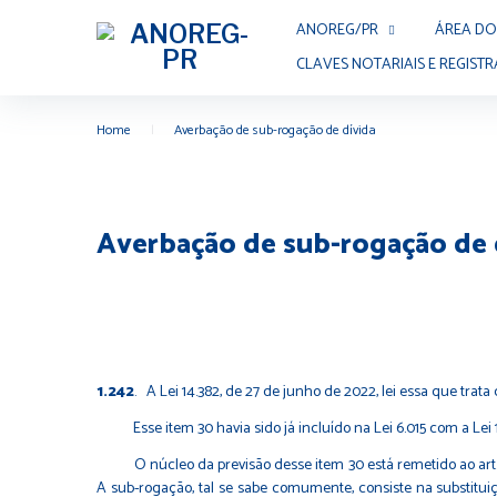
Skip
ANOREG/PR
ÁREA DO
to
content
CLAVES NOTARIAIS E REGISTR
Home
|
Averbação de sub-rogação de dívida
Averbação de sub-rogação de 
1.242
. A Lei 14.382, de 27 de junho de 2022, lei essa que trata 
Esse item 30 havia sido já incluído na Lei 6.015 com a Lei 12.
O núcleo da previsão desse item 30 está remetido ao art. 31 d
A sub-rogação, tal se sabe comumente, consiste na substitui