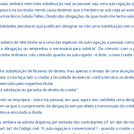
essoa), embora nem toda substituição real ou pessoal seja uma sub-rogação: p.
ampouco na sucessão
mortis causa
dizemos que o herdeiro se sub-roga ao autor
e Inocêncio Galvão Telles,
Direito das obrigações
, de que muito me tenho valid
ades peculiares que justificam designar ou não uma substituição com o 
ileiro de 1916, limita-se a uma das espécies da sub-rogação, a pessoal, como
u a obrigação, ou emprestou o necessário para solvê-la”. De comum, com 
redor ordinário, não, contudo, quanto ao sub-rogado −é dizer, o novo credor
ituição de titulares do direito, mas apenas o ensejo de uma atuação jurí
edor o não faça, tem o credor a faculdade de exercer, contra terceiro, os di
ercidos pelo respectivo titular.
à satisfação ou garantia do direito do credor”.
 imprópria−, outra há, pessoal, em que, agora sim, satisfeita uma obrigaçã
tem-se que o cumprimento da obrigação tem por efeito a transmissão do crédito
ntinua vinculado à dívida.
bora se admita dispensa por vontade dos contratantes (cf. art. 350 de noss
 art. 347 do Código civil: “A sub-rogação é convencional: I - quando o credo