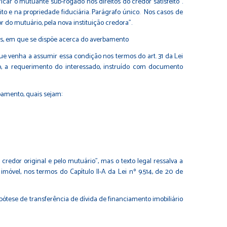
ficar o mutuante sub-rogado nos direitos do credor satisfeito”.
ito e na propriedade fiduciária.
Parágrafo único. Nos casos de
or do mutuário, pela nova instituição credora”.
cos, em que se dispõe acerca do averbamento
r que venha a assumir essa condição nos termos do
art. 31 da Lei
co, a requerimento do interessado, instruído com documento
bamento, quais sejam:
dor original e pelo mutuário”, mas o texto legal ressalva a
 imóvel, nos termos do
Capítulo II-A da Lei nº 9.514, de 20 de
ipótese de transferência de dívida de financiamento imobiliário