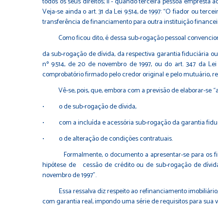
todos os seus direitos; II - quando terceira pessoa empresta a
Veja-se ainda o art. 31 da Lei 9.514, de 1997: “O fiador ou terc
transferência de financiamento para outra instituição financeir
Como ficou dito, é dessa sub-rogação pessoal convencional qu
da sub-rogação de dívida, da respectiva garantia fiduciária
nº 9.514, de 20 de novembro de 1997
, ou do
art. 347 da Le
comprobatório firmado pelo credor original e pelo mutuário, re
Vê-se, pois, que, embora com a previsão de elaborar-se “ato 
• o de sub-rogação de dívida,
• com a incluída e acessória sub-rogação da garantia fiduci
• o de alteração de condições contratuais.
Formalmente, o documento a apresentar-se para os fins da i
hipótese de cessão de crédito ou de sub-rogação de dívida
novembro de 1997
”.
Essa ressalva diz respeito ao refinanciamento imobiliário, apa
com garantia real, impondo uma série de requisitos para sua va