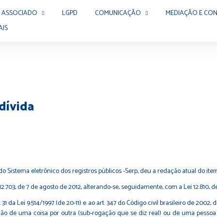
 ASSOCIADO
LGPD
COMUNICAÇÃO
MEDIAÇÃO E CON
AIS
dívida
do Sistema eletrônico dos registros públicos -Serp, deu a redação atual do item 30
703, de 7 de agosto de 2012, alterando-se, seguidamente, com a Lei 12.810, de 1
a Lei 9.514/1997 (de 20-11) e ao art. 347 do Código civil brasileiro de 2002,
ção de uma coisa por outra (sub-rogação que se diz real) ou de uma pessoa