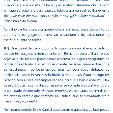
coisa usufruída: “O usufrutuário, antes de assumir o usufruto,
inventariará, à sua custa, os bens, que receber, determinando o estado
em que se acham e dará caução, fidejussória ou real, se lha exigir o
dono,
de velar-lhe para conservação, e entregá-los findo o usufruto
” (o
itálico não é do original).
Carvalho Santos disse, a propósito, que a lei impõe, nesse dispositivo do
art. 729, “a obrigação de conservar a substância da coisa, tanto na
matéria, quanto na forma”.
817
. Direito real de uso e gozo (ou fruição) de coisas alheias, o usufruto
parece ter surgido, historicamente, em Roma, no século III a.C., e seu
objetivo inicial foi o de proporcionar assistência a alguns integrantes da
família do instituidor. Daí não só seu caráter personalíssimo, é dizer, que
se escolhessem os beneficiários, mas também seus atributos de
inalienabilidade e intransmissibilidade, além de o usufruto, de logo, ter
nascido com a nota de temporariedade, porque, assim o observou Max
Kaser, “só com esta limitação temporal se considera suportável que a
propriedade do onerado (
dominus proprietatis
), por causa de um direito
tão extenso como o que compete ao usufrutuário, seja esvaziada até à
mera
nuda proprietatis
”.
No mesmo sentido, Jörs e Kunkel observaram o quão era, de fato, pouco