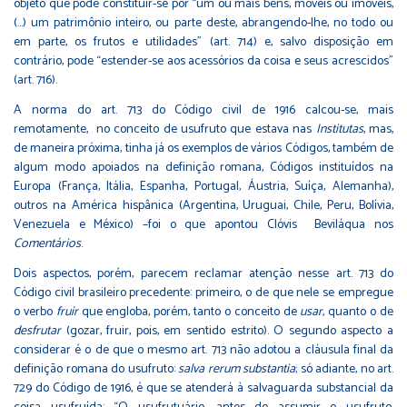
objeto que pode constituir-se por “um ou mais bens, móveis ou imóveis,
(…) um patrimônio inteiro, ou parte deste, abrangendo-lhe, no todo ou
em parte, os frutos e utilidades” (art. 714) e, salvo disposição em
contrário, pode “estender-se aos acessórios da coisa e seus acrescidos”
(art. 716).
A norma do art. 713 do Código civil de 1916 calcou-se, mais
remotamente, no conceito de usufruto que estava nas
Institutas
, mas,
de maneira próxima, tinha já os exemplos de vários Códigos, também de
algum modo apoiados na definição romana, Códigos instituídos na
Europa (França, Itália, Espanha, Portugal, Áustria, Suíça, Alemanha),
outros na América hispânica (Argentina, Uruguai, Chile, Peru, Bolívia,
Venezuela e México) –foi o que apontou Clóvis Beviláqua nos
Comentários
.
Dois aspectos, porém, parecem reclamar atenção nesse art. 713 do
Código civil brasileiro precedente: primeiro, o de que nele se empregue
o verbo
fruir
que engloba, porém, tanto o conceito de
usar
, quanto o de
desfrutar
(gozar, fruir, pois, em sentido estrito). O segundo aspecto a
considerar é o de que o mesmo art. 713 não adotou a cláusula final da
definição romana do usufruto:
salva rerum substantia
; só adiante, no art.
729 do Código de 1916, é que se atenderá à salvaguarda substancial da