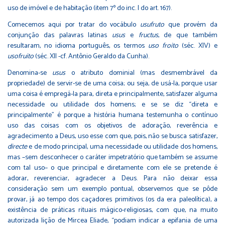
uso de imóvel e de habitação (item 7º do inc. I do art. 167).
Comecemos aqui por tratar do vocábulo
usufruto
que provém da
conjunção das palavras latinas
usus
e
fructus
, de que também
resultaram, no idioma português, os termos
uso froito
(séc. XIV) e
usofruito
(séc. XII -cf. Antônio Geraldo da Cunha).
Denomina-se
usus
o atributo dominial (mas desmembrável da
propriedade) de servir-se de uma coisa; ou seja, de usá-la, porque usar
uma coisa é empregá-la para, direta e principalmente, satisfazer alguma
necessidade ou utilidade dos homens; e se se diz “direta e
principalmente” é porque a história humana testemunha o contínuo
uso das coisas com os objetivos de adoração, reverência e
agradecimento a Deus, uso esse com que, pois, não se busca satisfazer,
directe
e de modo principal, uma necessidade ou utilidade dos homens,
mas –sem desconhecer o caráter impetratório que também se assume
com tal uso– o que principal e diretamente com ele se pretende é
adorar, reverenciar, agradecer a Deus. Para não deixar essa
consideração sem um exemplo pontual, observemos que se pôde
provar, já ao tempo dos caçadores primitivos (os da era paleolítica), a
existência de práticas rituais mágico-religiosas, com que, na muito
autorizada lição de Mircea Eliade, “podiam indicar a epifania de uma