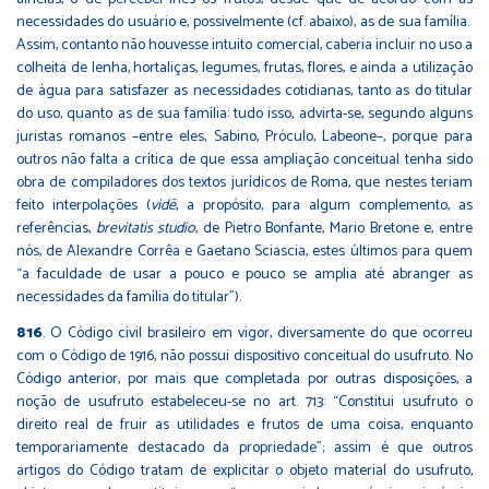
necessidades do usuário e, possivelmente (cf. abaixo), as de sua família.
Assim, contanto não houvesse intuito comercial, caberia incluir no uso a
colheita de lenha, hortaliças, legumes, frutas, flores, e ainda a utilização
de água para satisfazer as necessidades cotidianas, tanto as do titular
do uso, quanto as de sua família: tudo isso, advirta-se, segundo alguns
juristas romanos –entre eles, Sabino, Próculo, Labeone–, porque para
outros não falta a crítica de que essa ampliação conceitual tenha sido
obra de compiladores dos textos jurídicos de Roma, que nestes teriam
feito interpolações (
vid
ē
, a propósito, para algum complemento, as
referências,
brevitatis studio
, de Pietro Bonfante, Mario Bretone e, entre
nós, de Alexandre Corrêa e Gaetano Sciascia, estes últimos para quem
“a faculdade de usar a pouco e pouco se amplia até abranger as
necessidades da família do titular”).
816
. O Código civil brasileiro em vigor, diversamente do que ocorreu
com o Código de 1916, não possui dispositivo conceitual do usufruto. No
Código anterior, por mais que completada por outras disposições, a
noção de usufruto estabeleceu-se no art. 713: “Constitui usufruto o
direito real de fruir as utilidades e frutos de uma coisa, enquanto
temporariamente destacado da propriedade”; assim é que outros
artigos do Código tratam de explicitar o objeto material do usufruto,