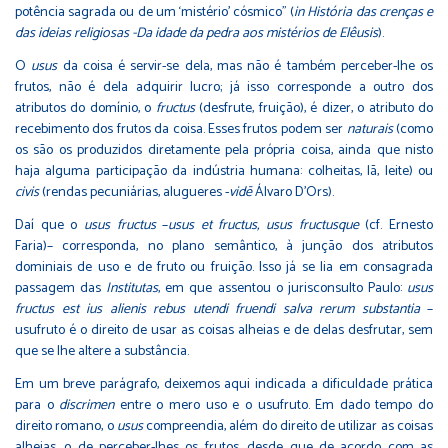
potência sagrada ou de um ‘mistério’ cósmico” (
in
História das crenças e
das ideias religiosas -Da idade da pedra aos mistérios de Elêusis
).
O
usus
da coisa é servir-se dela, mas não é também perceber-lhe os
frutos, não é dela adquirir lucro; já isso corresponde a outro dos
atributos do domínio, o
fructus
(desfrute, fruição), é dizer, o atributo do
recebimento dos frutos da coisa. Esses frutos podem ser
naturais
(como
os são os produzidos diretamente pela própria coisa, ainda que nisto
haja alguma participação da indústria humana: colheitas, lã, leite) ou
civis
(rendas pecuniárias, alugueres -
vid
ē
Álvaro D’Ors).
Daí que o
usus fructus
–
usus et fructus, usus fructusque
(cf. Ernesto
Faria)– corresponda, no plano semântico, à junção dos atributos
dominiais de uso e de fruto ou fruição. Isso já se lia em consagrada
passagem das
Institutas
, em que assentou o jurisconsulto Paulo:
usus
fructus est ius alienis rebus utendi fruendi salva rerum substantia
–
usufruto é o direito de usar as coisas alheias e de delas desfrutar, sem
que se lhe altere a substância.
Em um breve parágrafo, deixemos aqui indicada a dificuldade prática
para o
discrimen
entre o mero uso e o usufruto. Em dado tempo do
direito romano, o
usus
compreendia, além do direito de utilizar as coisas
alheias, o de perceber-lhes os frutos, desde que de acordo com as