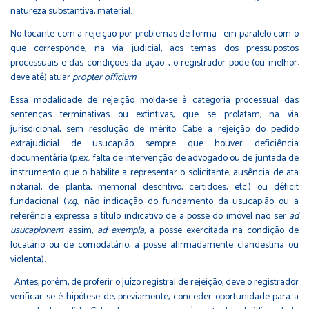
natureza substantiva, material.
No tocante com a rejeição por problemas de forma –em paralelo com o
que corresponde, na via judicial, aos temas dos pressupostos
processuais e das condições da ação–, o registrador pode (ou melhor:
deve até) atuar
propter officium
.
Essa modalidade de rejeição molda-se à categoria processual das
sentenças terminativas ou extintivas, que se prolatam, na via
jurisdicional, sem resolução de mérito. Cabe a rejeição do pedido
extrajudicial de usucapião sempre que houver deficiência
documentária (p.ex., falta de intervenção de advogado ou de juntada de
instrumento que o habilite a representar o solicitante; ausência de ata
notarial, de planta, memorial descritivo, certidões, etc.) ou déficit
fundacional (
v.g.
, não indicação do fundamento da usucapião ou a
referência expressa a título indicativo de a posse do imóvel não ser
ad
usucapionem
: assim,
ad exempla
, a posse exercitada na condição de
locatário ou de comodatário, a posse afirmadamente clandestina ou
violenta).
Antes, porém, de proferir o juízo registral de rejeição, deve o registrador
verificar se é hipótese de, previamente, conceder oportunidade para a