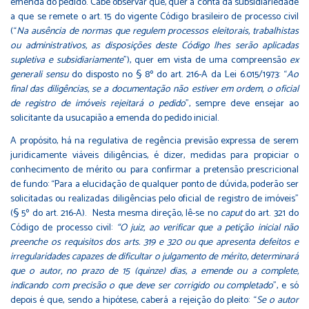
emenda do pedido. Cabe observar que, quer à conta da subsidiariedade
a que se remete o art. 15 do vigente Código brasileiro de processo civil
(“
Na ausência de normas que regulem processos eleitorais, trabalhistas
ou administrativos, as disposições deste Código lhes serão aplicadas
supletiva e subsidiariamente
”), quer em vista de uma compreensão
ex
generali sensu
do disposto no § 8º do art. 216-A da Lei 6.015/1973: “
Ao
final das diligências, se a documentação não estiver em ordem, o oficial
de registro de imóveis rejeitará o pedido
”, sempre deve ensejar ao
solicitante da usucapião a emenda do pedido inicial.
A propósito, há na regulativa de regência previsão expressa de serem
juridicamente viáveis diligências, é dizer, medidas para propiciar o
conhecimento de mérito ou para confirmar a pretensão prescricional
de fundo: “Para a elucidação de qualquer ponto de dúvida, poderão ser
solicitadas ou realizadas diligências pelo oficial de registro de imóveis”
(§ 5º do art. 216-A). Nesta mesma direção, lê-se no
caput
do art. 321 do
Código de processo civil:
“O juiz, ao verificar que a petição inicial não
preenche os requisitos dos arts. 319 e 320 ou que apresenta defeitos e
irregularidades capazes de dificultar o julgamento de mérito, determinará
que o autor, no prazo de 15 (quinze) dias, a emende ou a complete,
indicando com precisão o que deve ser corrigido ou completado
”, e só
depois é que, sendo a hipótese, caberá a rejeição do pleito: “
Se o autor