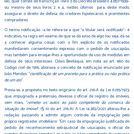
lei), quer conste de transcrição –livro 3 do Decreto brasileiro 4.857/1939–
ou mesmo de seus livros 2 e 4, nestes últimos para, deste modo,
assegurar o direito de defesa de credores hipotecários e promitentes
compradores.
O termo notificação –a lei refere-se a que “o titular será
notificado
”– é
indicativo, na regra em exame, de que se dá aviso de algo (ou seja, dá-se
a conhecer alguma coisa), com o fim explícito de os notificados
manifestarem consentimento expresso com o pedido de usucapião,
mas também para ensejar-lhes a oportunidade de uso de medidas em
defesa de seus interesses. Clóvis Beviláqua, em nota ao art. 960 do
Código civil de 1916, abonava o conceito de notificação enunciado por
João Mendes: “
cientificação de um preceito para a prática ou não prática
de um ato
”.
Previa-se, a propósito, no texto originário do art. 216-A da Lei 6.015/1973,
que, impugnada a pretensão, devesse o oficial de registro de imóveis,
sem mais, “
remeter os autos ao juízo competente da comarca da
situação do imóvel
” (§ 10 do art. 216-A). A Lei 14.382/2021 alterou-lhe a
redação, passando a admitir algum controle da impugnação pelo
próprio registrador imobiliário: “Em caso de impugnação justificada do
pedido de reconhecimento extrajudicial de usucapião, o oficial de