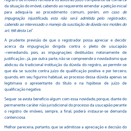
registro de imóveis remeterá os autos ao juízo competente da comarca
da situação do imóvel, cabendo ao requerente emendar a petição inicial
para adequá-la ao procedimento comum, porém,
em caso de
impugnação injustificada, esta não será admitida pelo registrador,
cabendo ao interessado o manejo da suscitação de dúvida nos moldes do
art. 198 desta Lei
”.
A prudente previsão de que o registrador possa apreciar e decidir
acerca da impugnação dirigida contra o pleito de usucapião
−remediando, pois, as impugnações destituídas notoriamente de
justificação−, já, por outra parte, não se compreende o novidadismo que
abdicou da tradicional instituição da dúvida do registro, ao permitir-se
que ela se suscite contra juízo de qualificação positiva e por terceiro,
quando, em seu figurino habitual, ao processo dessa dúvida apenas se
legitimava o apresentante do título e na hipótese de juízo de
qualificação negativa.
Sequer se avista benefício algum com essa novidade, porque, diante do
permanente caráter não jurisdicional do processo da usucapião perante
o registro de imóveis, sempre, a final, poderá instaurar-se demanda
contenciosa.
Melhor pareceria, portanto, que se admitisse a apreciação e decisão do