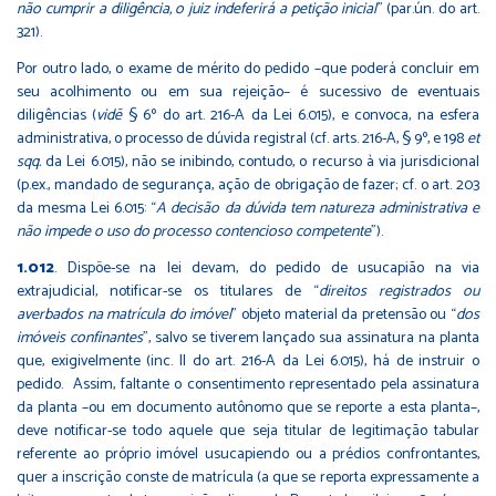
não cumprir a diligência, o juiz indeferirá a petição inicial
” (par.ún. do art.
321).
Por outro lado, o exame de mérito do pedido –que poderá concluir em
seu acolhimento ou em sua rejeição– é sucessivo de eventuais
diligências (
vidē
§ 6º do art. 216-A da Lei 6.015), e convoca, na esfera
administrativa, o processo de dúvida registral (cf. arts. 216-A, § 9º, e 198
et
sqq.
da Lei 6.015), não se inibindo, contudo, o recurso à via jurisdicional
(p.ex., mandado de segurança, ação de obrigação de fazer; cf. o art. 203
da mesma Lei 6.015: “
A decisão da dúvida tem natureza administrativa e
não impede o uso do processo contencioso competente
”).
1.012
.
Dispõe-se na lei devam, do pedido de usucapião na via
extrajudicial, notificar-se os titulares de “
direitos registrados ou
averbados na matrícula do imóvel
” objeto material da pretensão ou “
dos
imóveis confinantes
”, salvo se tiverem lançado sua assinatura na planta
que, exigivelmente (inc. II do art. 216-A da Lei 6.015), há de instruir o
pedido. Assim, faltante o consentimento representado pela assinatura
da planta –ou em documento autônomo que se reporte a esta planta–,
deve notificar-se todo aquele que seja titular de legitimação tabular
referente ao próprio imóvel usucapiendo ou a prédios confrontantes,
quer a inscrição conste de matrícula (a que se reporta expressamente a