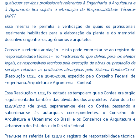
quaisquer serviços profissionais referentes à Engenharia, à Arquitetura e
à Agronomia fica sujeito à «Anotação de Responsabilidade Técnica»
(ART)
”.
Essa mesma lei permitia a verificação de quais os profissionais
legalmente habilitados para a elaboração da planta e do memorial
descritivo engenheiros, agrônomos e arquitetos.
Consiste a referida anotação −e isto pode emprestar-se ao registro de
responsabilidade técnica− no “
instrumento que define, para os efeitos
legais, os responsáveis técnicos pela execução de obras ou prestação de
serviços relativos às profissões abrangidas pelo Sistema Confea/Crea
”
(Resolução 1.025, de 30-10-2009, expedido pelo Conselho Federal de
Engenharia, Arquitetura e Agronomia – Confea).
Essa Resolução n. 1.025 foi editada ao tempo em que o Confea era órgão
regulamentador também das atividades dos arquitetos. Advindo a Lei
12.378/2010 (de 31-12), separaram-se eles do Confea, passando a
subordinar-se às autarquias correspondentes: o Conselho de
Arquitetura e Urbanismo do Brasil e os Conselhos de Arquitetura e
Urbanismo dos Estados e do Distrito Federal.
Previu-se na referida Lei 12.378 o registro de responsabilidade técnica: