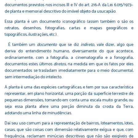
documentos previstos nos incisos III e IV do art. 216-A da Lei 6.015/1973−
de planta e memorial descritivo do imóvel objeto da usucapião.
Essa planta é um documento iconográfico (assim também o são os
retratos, desenhos, fotografias, cartas e mapas geográficos e
topográficos, ilustrações, etc.).
É também um
documento
que se diz
indireto
, vale dizer, algo que
deriva do entendimento humano, diversamente do que acontece,
ordinariamente, com a fotografia, a cinematografia e a fonografia,
documentos estes últimos
diretos
, na medida em que os fatos por eles
documentados se trasladam imediatamente para o meio documental,
sem intermediação do intelecto.
A planta é uma das espécies cartográficas, e tem por sua característica
representar, em plano horizontal, uma porção da superfície terrestre de
pequenas dimensões, tomando em conta uma escala muito grande, ou
seja: essa planta afere uma porção diminuta da crosta da Terra,
adotando uma linha de minudências.
Daí seu uso comum para a representação de bairros, loteamentos, lotes,
casas, que são coisas com dimensão relativamente exígua e que, com
frequência, reclamam minúcias descritivas que não são exigíveis de