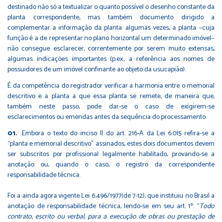
destinado não só a textualizar o quanto possível o desenho constante da
planta correspondente, mas também documento dirigido a
complementar a informação da planta: algumas vezes, a planta −cuja
função é a de representar no plano horizontal um determinado imóvel−
não consegue esclarecer, correntemente por serem muito extensas,
algumas indicações importantes (p.ex., a referência aos nomes de
possuidores de um imóvel confinante ao objeto da usucapião).
É da competência do registrador verificar a harmonia entre o memorial
descritivo e a planta a que essa planta se remete, de maneira que,
também neste passo, pode dar-se o caso de exigirem-se
esclarecimentos ou emendas antes da sequência do processamento.
Embora o texto do inciso II do art. 216-A da Lei 6.015 refira-se a
“planta e memorial descritivo” assinados, estes dois documentos devem
ser subscritos por profissional legalmente habilitado, provando-se a
anotação ou, quando o caso, o registro da correspondente
responsabilidade técnica.
Foi a ainda agora vigente Lei 6.496/1977(de 7-12), que instituiu no Brasil a
anotação de responsabilidade técnica, lendo-se em seu art. 1º: “
Todo
contrato, escrito ou verbal, para a execução de obras ou prestação de