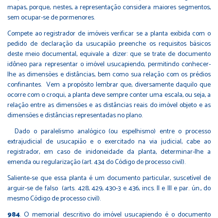
mapas, porque, nestes, a representação considera maiores segmentos,
sem ocupar-se de pormenores.
Compete ao registrador de imóveis verificar se a planta exibida com o
pedido de declaração da usucapião preenche os requisitos básicos
deste meio documental, equivale a dizer: que se trate de documento
idôneo para representar o imóvel usucapiendo, permitindo conhecer-
lhe as dimensões e distâncias, bem como sua relação com os prédios
confinantes. Vem a propósito lembrar que, diversamente daquilo que
ocorre com o croqui, a planta deve sempre conter uma escala, ou seja, a
relação entre as dimensões e as distâncias reais do imóvel objeto e as
dimensões e distâncias representadas no plano.
Dado o paralelismo analógico (ou espelhismo) entre o processo
extrajudicial de usucapião e o exercitado na via judicial, cabe ao
registrador, em caso de inidoneidade da planta, determinar-lhe a
emenda ou regularização (art. 434 do Código de processo civil).
Saliente-se que essa planta é um documento particular, suscetível de
arguir-se de falso (arts. 428, 429, 430-3 e 436, incs. II e III e par. ún., do
mesmo Código de processo civil).
984
.
O memorial descritivo do imóvel usucapiendo é o documento