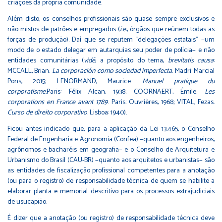
criações da própria comunidade.
Além disto, os conselhos profissionais são quase sempre exclusivos e
não mistos de patrões e empregados (
i.e.
, órgãos que reúnem todas as
forças de produção). Daí que se reputem “delegações estatais” −um
modo de o estado delegar em autarquias seu poder de polícia− e não
entidades comunitárias (
vidē
, a propósito do tema,
brevitatis causa
:
MCCALL, Brian.
La corporación como sociedad imperfecta
. Madri: Marcial
Pons, 2015; LENORMAND, Maurice.
Manuel pratique du
corporatisme
.Paris: Félix Alcan, 1938; COORNAERT, Émile.
Les
corporations en France avant 1789
. Paris: Ouvrières, 1968; VITAL, Fezas.
Curso de direito corporativo
. Lisboa: 1940).
Ficou antes indicado que, para a aplicação da Lei 13.465, o Conselho
Federal de Engenharia e Agronomia (Confea) −quanto aos engenheiros,
agrônomos e bacharéis em geografia− e o Conselho de Arquitetura e
Urbanismo do Brasil (CAU-BR) −quanto aos arquitetos e urbanistas− são
as entidades de fiscalização profissional competentes para a anotação
(ou para o registro) de responsabilidade técnica de quem se habilite a
elaborar planta e memorial descritivo para os processos extrajudiciais
de usucapião.
É dizer que a anotação (ou registro) de responsabilidade técnica deve