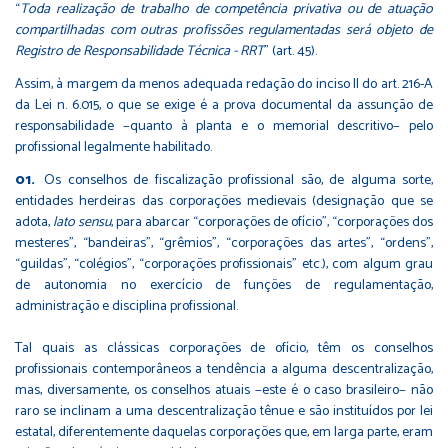
“
Toda realização de trabalho de competência privativa ou de atuação
compartilhadas com outras profissões regulamentadas será objeto de
Registro de Responsabilidade Técnica - RRT
” (art. 45).
Assim, à margem da menos adequada redação do inciso II do art. 216-A
da Lei n. 6.015, o que se exige é a prova documental da assunção de
responsabilidade −quanto à planta e o memorial descritivo− pelo
profissional legalmente habilitado.
Os conselhos de fiscalização profissional são, de alguma sorte,
entidades herdeiras das corporações medievais (designação que se
adota,
lato sensu
, para abarcar “corporações de ofício”, “corporações dos
mesteres”, “bandeiras”, “grêmios”, “corporações das artes”, “ordens”,
“guildas”, “colégios”, “corporações profissionais” etc.), com algum grau
de autonomia no exercício de funções de regulamentação,
administração e disciplina profissional.
Tal quais as clássicas corporações de ofício, têm os conselhos
profissionais contemporâneos a tendência a alguma descentralização,
mas, diversamente, os conselhos atuais −este é o caso brasileiro− não
raro se inclinam a uma descentralização tênue e são instituídos por lei
estatal, diferentemente daquelas corporações que, em larga parte, eram