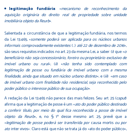
legitimação fundiária
: «
mecanismo de reconhecimento da
aquisição originária do direito real de propriedade sobre unidade
imobiliária objeto da Reurb
».
Salientada a circunstância de que a legitimação fundiária, nos termos
da Lei 13.465, «
somente poderá ser aplicada para os núcleos urbanos
informais comprovadamente existentes
(…)
até 22 de dezembro de 2016
»,
são seus requisitos indicados no art. 23 da mesma Lei, a saber: (
i
) que «
o
beneficiário não seja concessionário, foreiro ou proprietário exclusivo de
imóvel urbano ou rural
»; (
ii
) «
não tenha sido contemplado com
legitimação de posse ou fundiária de imóvel urbano com a mesma
finalidade, ainda que situado em núcleo urbano distinto
»; e (
iii
) «
em caso
de imóvel urbano com finalidade não residencial, seja reconhecido pelo
poder público o interesse público de sua ocupação
».
A redação da Lei 13.465 não parece das mais felizes. Seu art. 25 (
caput
)
afirma que a legitimação de posse é um «
ato do poder público destinado
a conferir título, por meio do qual fica reconhecida a posse de imóvel
objeto da Reurb
», e, no § 1º desse mesmo art. 25, prevê que a
«
legitimação de posse poderá ser transferida por
causa mortis
ou por
ato
inter vivos». Claro está que não se trata já do «ato do poder público»,