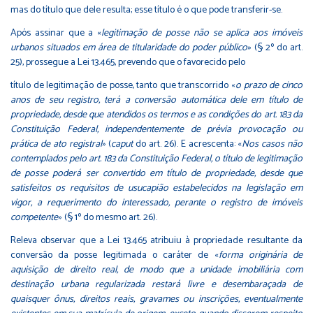
mas do título que dele resulta; esse título é o que pode transferir-se.
Após assinar que a «
legitimação de posse não se aplica aos imóveis
urbanos situados em área de titularidade do poder público
» (§ 2º do art.
25), prossegue a Lei 13.465, prevendo que o favorecido pelo
título de legitimação de posse, tanto que transcorrido «
o prazo de cinco
anos de seu registro, terá a conversão automática dele em título de
propriedade, desde que atendidos os termos e as condições do art. 183 da
Constituição Federal, independentemente de prévia provocação ou
prática de ato registral
» (
caput
do art. 26). E acrescenta: «
Nos casos não
contemplados pelo art. 183 da Constituição Federal, o título de legitimação
de posse poderá ser convertido em título de propriedade, desde que
satisfeitos os requisitos de usucapião estabelecidos na legislação em
vigor, a requerimento do interessado, perante o registro de imóveis
competente
» (§ 1º do mesmo art. 26).
Releva observar que a Lei 13.465 atribuiu à propriedade resultante da
conversão da posse legitimada o caráter de «
forma originária de
aquisição de direito real, de modo que a unidade imobiliária com
destinação urbana regularizada restará livre e desembaraçada de
quaisquer ônus, direitos reais, gravames ou inscrições, eventualmente