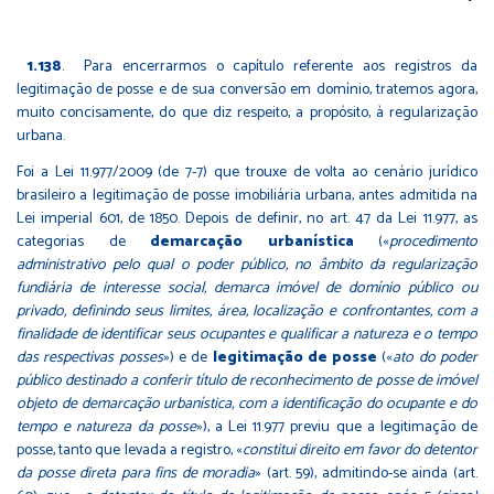
1.138
. Para encerrarmos o capítulo referente aos registros da
legitimação de posse e de sua conversão em domínio, tratemos agora,
muito concisamente, do que diz respeito, a propósito, à regularização
urbana.
Foi a Lei 11.977/2009 (de 7-7) que trouxe de volta ao cenário jurídico
brasileiro a legitimação de posse imobiliária urbana, antes admitida na
Lei imperial 601, de 1850. Depois de definir, no art. 47 da Lei 11.977, as
categorias de
demarcação urbanística
(«
procedimento
administrativo pelo qual o poder público, no âmbito da regularização
fundiária de interesse social, demarca imóvel de domínio público ou
privado, definindo seus limites, área, localização e confrontantes, com a
finalidade de identificar seus ocupantes e qualificar a natureza e o tempo
das respectivas posses
») e de
legitimação de posse
(«
ato do poder
público destinado a conferir título de reconhecimento de posse de imóvel
objeto de demarcação urbanística, com a identificação do ocupante e do
tempo e natureza da posse
»), a Lei 11.977 previu que a legitimação de
posse, tanto que levada a registro, «
constitui direito em favor do detentor
da posse direta para fins de moradia
» (art. 59), admitindo-se ainda (art.