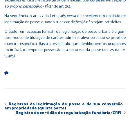
existentes em sua matrícula de origem, exceto quando disserem respeito
ao próprio beneficiário
» (§ 2º do art. 26).
Na sequência, o art. 27 da Lei 13.465 versa o cancelamento do título de
legitimação de posse, quando suas condições já não sejam satisfeitas.
O título −em acepção formal− da legitimação de posse urbana é algum
dos modos de titulação de caráter administrativo, pois não se prevê de
maneira específica. Basta a esse título que identifiquem os ocupantes
do imóvel, o tempo da possessão e a natureza da posse (art. 25 da Lei
13.465).
Registros da legitimação de posse e de sua conversão
em propriedade (quinta parte)
Registro da certidão de regularização fundiária (CRF)