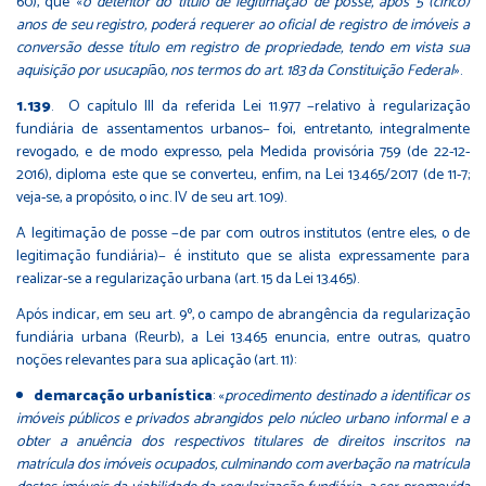
60), que «
o detentor do título de legitimação de posse, após 5 (cinco)
anos de seu registro, poderá requerer ao oficial de registro de imóveis a
conversão desse título em registro de propriedade, tendo em vista sua
aquisição por usucapi
ão
, nos termos do
art. 183 da Constituição Federal
».
1.139
. O capítulo III da referida Lei 11.977 −relativo à regularização
fundiária de assentamentos urbanos− foi, entretanto, integralmente
revogado, e de modo expresso, pela Medida provisória 759 (de 22-12-
2016), diploma este que se converteu, enfim, na Lei 13.465/2017 (de 11-7;
veja-se, a propósito, o inc. IV de seu art. 109).
A legitimação de posse −de par com outros institutos (entre eles, o de
legitimação fundiária)− é instituto que se alista expressamente para
realizar-se a regularização urbana (art. 15 da Lei 13.465).
Após indicar, em seu art. 9º, o campo de abrangência da regularização
fundiária urbana (Reurb), a Lei 13.465 enuncia, entre outras, quatro
noções relevantes para sua aplicação (art. 11):
demarcação urbanística
: «
procedimento destinado a identificar os
imóveis públicos e privados abrangidos pelo núcleo urbano informal e a
obter a anuência dos respectivos titulares de direitos inscritos na
matrícula dos imóveis ocupados, culminando com averbação na matrícula