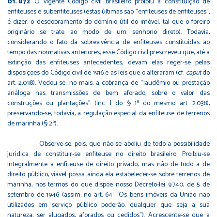
872
. O vigente Código civil brasileiro proibiu a constituição de
enfiteuses e subenfiteuses (estas últimas são “enfiteuses de enfiteuses”,
é dizer, o desdobramento do domínio útil do imóvel, tal que o foreiro
originário se trate ao modo de um senhorio direto). Todavia,
considerando o fato da sobrevivência de enfiteuses constituídas ao
tempo das normativas anteriores, esse Código civil prescreveu que, até a
extinção das enfiteuses antecedentes, devam elas reger-se pelas
disposições do Código civil de 1916 e as leis que o alteraram (cf.
caput
do
art. 2.038). Vedou-se, no mais, a cobrança de “laudêmio ou prestação
análoga nas transmissões de bem aforado, sobre o valor das
construções ou plantações” (inc. I do § 1º do mesmo art. 2.038),
preservando-se, todavia, a regulação especial da enfiteuse de terrenos
de marinha (§ 2º).
Observe-se, pois, que não se aboliu de todo a possibilidade
jurídica de constituir-se enfiteuse no direito brasileiro. Proibiu-se
integralmente a enfiteuse de direito privado, mas não de todo a de
direito público, viável possa ainda ela estabelecer-se sobre terrenos de
marinha, nos termos do que dispõe nosso Decreto-lei 9.740, de 5 de
setembro de 1946 (assim, no art. 64: “Os bens imóveis da União não
utilizados em serviço público poderão, qualquer que seja a sua
natureza, ser alugados, aforados ou cedidos”). Acrescente-se que a