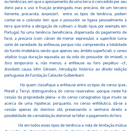
ou tenências, em que o apossamento de uma terra é concedido por seu
dono para o uso e fruição prolongado, mas precário, de um terceiro
(tenente, precarista,
tenancier
); entre os tipos de tenência, podem
contar-se o
colonato
(em que o possuidor se ligava pessoalmente à
terra que tinha a obrigação de cultivar), o
feudo
(que, por exemplo, em
Portugal, foi uma tenência beneficiária, dispensada do pagamento de
foro), a
precaria
(com cânon de menor expressão), a
superfície
(uma
sorte de variedade da enfiteuse, porque não compreendia a totalidade
do fundo imobiliário, senão que apenas seu âmbito superficial), o
censo
vitalício
(cuja duração equivalia ao da vida do possuidor do imóvel), o
foro temporário
e, não menos, a enfiteuse ou foro perpétuo –cf.,
brevitatis causa
, John Gilissen,
Introdução histórica ao direito
(edição
portuguesa de Fundação Calouste Gulbenkian).
Há quem classifique a enfiteuse entre os tipos de censo (p.ex.,
Morell y Terry), distinguindo-a do censo reservativo –porque neste há
cessão da propriedade plena– e do censo consignativo (que muito se
acerca de uma hipoteca), porquanto, no censo enfitêutico, dá-se a
cessão apenas do domínio útil, preservando o senhorio direito a
possibilidade de consolidação dominial se faltar o pagamento do foro.
Há em todos esses tipos de tenência a nota de limitação mútua