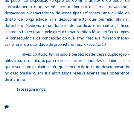
do poder de disposição (próprio do domínio direto) e do poder de
aproveitamento (que se vê com o domínio útil), mas deva ainda
destacar-se a característica de esses tipos refletirem uma divisão do
direito de propriedade, um desdobramento que permitiu afirmar,
durante o Medievo, uma duplicidade jurídica, que, como já ficou
sobredito, foi recusada pelo direito romano antigo; lê-se em Serpa Lopes:
“A consequência da concepção do dualismo medieval foi reconhecer-
se no foreiro a qualidade de proprietário –
dominius utilis
(…)”.
Talvez, contudo, tenha sido a perpetuidade dessa duplicação –
utilíssima, à sua altura, para remediar as necessidades econômicas– o
que levou a um paulatino enfraquecimento do instituto, desembocando,
no caso brasileiro, em sua estritíssima reserva apenas para os terrenos
de marinha.
Prosseguiremos.