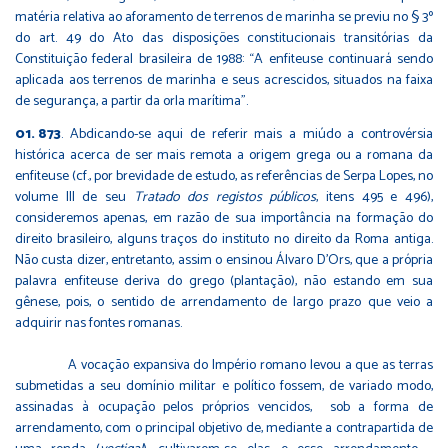
matéria relativa ao aforamento de terrenos de marinha se previu no § 3º
do art. 49 do Ato das disposições constitucionais transitórias da
Constituição federal brasileira de 1988: “A enfiteuse continuará sendo
aplicada aos terrenos de marinha e seus acrescidos, situados na faixa
de segurança, a partir da orla marítima”.
873
. Abdicando-se aqui de referir mais a miúdo a controvérsia
histórica acerca de ser mais remota a origem grega ou a romana da
enfiteuse (cf., por brevidade de estudo, as referências de Serpa Lopes, no
volume III de seu
Tratado dos registos públicos
, itens 495 e 496),
consideremos apenas, em razão de sua importância na formação do
direito brasileiro, alguns traços do instituto no direito da Roma antiga.
Não custa dizer, entretanto, assim o ensinou Álvaro D’Ors, que a própria
palavra enfiteuse deriva do grego (plantação), não estando em sua
gênese, pois, o sentido de arrendamento de largo prazo que veio a
adquirir nas fontes romanas.
A vocação expansiva do Império romano levou a que as terras
submetidas a seu domínio militar e político fossem, de variado modo,
assinadas à ocupação pelos próprios vencidos, sob a forma de
arrendamento, com o principal objetivo de, mediante a contrapartida de