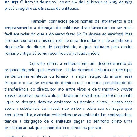
871
. O item 10 do inciso I do art. 167 da Lei brasileira 6.015, de 1973,
prevê o registro
stricto sensu
da enfiteuse.
Também conhecida pelos nomes de aforamento e de
emprazamento, a definição de enfiteuse disse Umberto Eco ser mais
fácil enunciar do que a do verbo fazer (
in
Da árvore ao labirinto
). Mas
isso não contorna a história real de uma dificuldade: a de admitir-se a
duplicação do direito de propriedade, o que, refutado pelo direito
romano antigo, só se viu reconhecido na Idade média.
Consiste, enfim, a enfiteuse em um desdobramento da
propriedade, pelo qual desdobre o titular dominial atribui a outrem (que
se denomina enfiteuta ou foreiro) a ampla fruição do imóvel; essa
fruição é o que se chama de domínio útil e inclui a possibilidade de
transferência do direito, por ato entre vivos, e de transmiti-lo,
mortis
causa
. Conserva, porém, o titular de domínio (senhorio direto) um direito
–que se designa domínio eminente ou domínio direto–, direito esse
sobre a substância do imóvel, não embora sobre sua utilização que,
como ficou dito, é amplamente entregue ao enfiteuta. Em contrapartida,
tem-se a obrigação de o enfiteuta pagar ao senhorio direto uma
prestação anual, que se nomeia foro, cânon ou pensão.