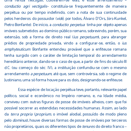
uma renda (
vectigal
), cultivarem-se elas, e esse arrendamento –
conductio agri vectigalis
– constituía-se frequentemente de maneira
perpétua ou por tempo indefinido, com a nota de sua continuidade
pelos herdeiros do possuidor (
vid
ē
, por todos, Álvaro D’Ors, Jörs-Kunkel,
Pietro Bonfante). De início, a
conductio perpetua
tinha por objeto apenas
imóveis submetidos ao domínio público romano, sobrevindo, porém, sua
extensão, sob a forma de direito real (
ius perpetuum
), para abranger
prédios de propriedade privada, vindo a configurar-se, então, o
ius
emphyteuticum
. Bonfante entendeu provável que a enfiteuse romana
tenha surgido com o caráter de limitação temporal do arrendamento
hereditário anterior, dando-se o caso de que, a partir de fins do século III
d.C. (ou começo do séc. IV), a instituição confundiu-se com o mesmo
arrendamento
a perpetuum
, até que, sem controvérsia, sob o regime de
Justiniano, uma só forma houve para os dois, designando-se enfiteuse.
Essa espécie de locação perpétua teve, portanto, relevante papel
político, social e econômico no Império romano, e, na Idade média,
conviveu com outras figuras de posse de imóveis alheios, com que foi
possível socorrer as estendidas necessidades humanas. Assim, ao lado
da
terra propria
(
proprium
, o imóvel alodial, possuído de modo pleno
pelo
dominus
), houve diversas formas de posse de imóveis por terceiros
não proprietários, quais os diferentes tipos de
tenures
do direito franco –