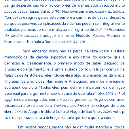
perigo de perder seu valor ao compreender demasiados casos ou muito
poucos casos”
(apud
Vallet, p. 70). Não diversamente, disse Fritz Schulz:
“Conceitos e regras gerais estão sempre a caminho de causar desastre,
porque as possíveis complicações da vida não podem ser integralmente
avaliadas por ocasião da formulação da regra de direito” (
in Princípios
do direito romano
, tradução de Josué Modesto Passos, Presidente
Prudente, ed. Filomática Sorocabana, 2020, p. 29).
Sem embargo disso, não se perca de vista −para a esfera
metodológica da ciência expositiva e explicativa do direito− que a
definição é, classicamente, o primeiro modo de saber (seguido da
divisão e do argumento), e já vinha alistada como um lugar comum na
Retórica
de Aristóteles; referindo-se ele a alguns precedentes da Grécia
(Ifícrates, os tiranicidas Harmódio e Aristogitón, além de mencionar
Sócrates), concluiu: “Todos eles, pois, definem e partem da definição
essencial para argumentar sobre aquilo de que falam” (Bkk. 1.398 a 15
et
sqq.
). Embora designados como «tópicos gerais», os «lugares comuns»
alistados, na excelente obra
Trivium e quadrivium
, da coleção de artes
liberais (Porto Alegre, Instituto Cultural Hugo de São Vítor, 2020, vol. I, p.
143), dão primazia para a definição (aquilo que diz o que é a coisa).
Em nossos tempos, parece não se dar muita atenção à tópica