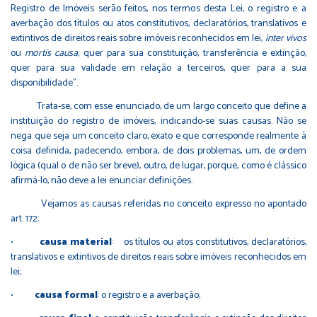
Registro de Imóveis serão feitos, nos termos desta Lei, o registro e a
averbação dos títulos ou atos constitutivos, declaratórios, translativos e
extintivos de direitos reais sobre imóveis reconhecidos em lei,
inter vivos
ou
mortis causa
, quer para sua constituição, transferência e extinção,
quer para sua validade em relação a terceiros, quer para a sua
disponibilidade”.
Trata-se, com esse enunciado, de um largo conceito que define a
instituição do registro de imóveis, indicando-se suas causas. Não se
nega que seja um conceito claro, exato e que corresponde realmente à
coisa definida, padecendo, embora, de dois problemas, um, de ordem
lógica (qual o de não ser breve), outro, de lugar, porque, como é clássico
afirmá-lo, não deve a lei enunciar definições.
Vejamos as causas referidas no conceito expresso no apontado
art. 172:
•
causa
material
: os títulos ou atos constitutivos, declaratórios,
translativos e extintivos de direitos reais sobre imóveis reconhecidos em
lei;
•
causa formal
: o registro e a averbação;