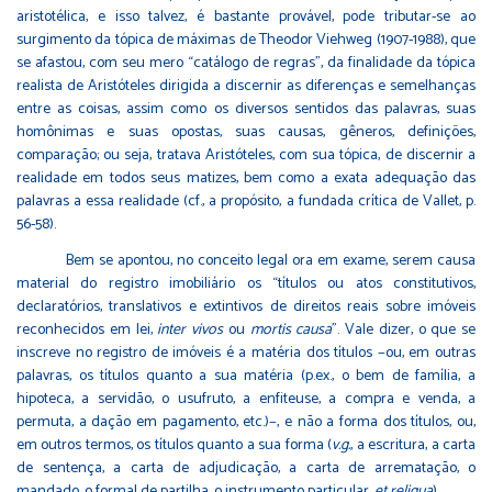
aristotélica, e isso talvez, é bastante provável, pode tributar-se ao
surgimento da tópica de máximas de Theodor Viehweg (1907-1988), que
se afastou, com seu mero “catálogo de regras”, da finalidade da tópica
realista de Aristóteles dirigida a discernir as diferenças e semelhanças
entre as coisas, assim como os diversos sentidos das palavras, suas
homônimas e suas opostas, suas causas, gêneros, definições,
comparação; ou seja, tratava Aristóteles, com sua tópica, de discernir a
realidade em todos seus matizes, bem como a exata adequação das
palavras a essa realidade (cf., a propósito, a fundada crítica de Vallet, p.
56-58).
Bem se apontou, no conceito legal ora em exame, serem causa
material do registro imobiliário os “títulos ou atos constitutivos,
declaratórios, translativos e extintivos de direitos reais sobre imóveis
reconhecidos em lei,
inter vivos
ou
mortis causa
”. Vale dizer, o que se
inscreve no registro de imóveis é a matéria dos títulos −ou, em outras
palavras, os títulos quanto a sua matéria (p.ex., o bem de família, a
hipoteca, a servidão, o usufruto, a enfiteuse, a compra e venda, a
permuta, a dação em pagamento, etc.)−, e não a forma dos títulos, ou,
em outros termos, os títulos quanto a sua forma (
v.g.
, a escritura, a carta
de sentença, a carta de adjudicação, a carta de arrematação, o
mandado, o formal de partilha, o instrumento particular,
et reliqua
).