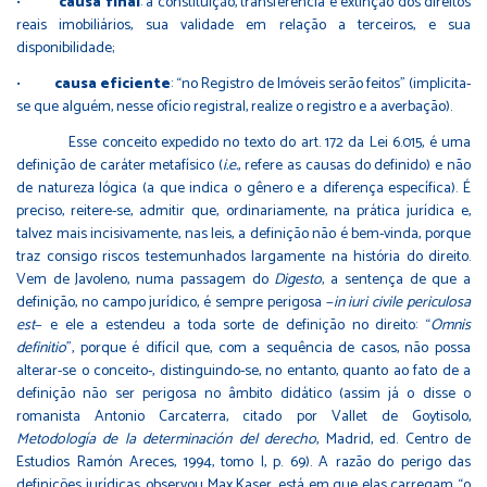
•
causa
final
: a constituição, transferência e extinção dos direitos
reais imobiliários, sua validade em relação a terceiros, e sua
disponibilidade;
•
causa
eficiente
: “no Registro de Imóveis serão feitos” (implicita-
se que alguém, nesse ofício registral, realize o registro e a averbação).
Esse conceito expedido no texto do art. 172 da Lei 6.015, é uma
definição de caráter metafísico (
i.e.
, refere as causas do definido) e não
de natureza lógica (a que indica o gênero e a diferença específica). É
preciso, reitere-se, admitir que, ordinariamente, na prática jurídica e,
talvez mais incisivamente, nas leis, a definição não é bem-vinda, porque
traz consigo riscos testemunhados largamente na história do direito.
Vem de Javoleno, numa passagem do
Digesto
, a sentença de que a
definição, no campo jurídico, é sempre perigosa −
in iuri civile periculosa
est
− e ele a estendeu a toda sorte de definição no direito: “
Omnis
definitio
”, porque é difícil que, com a sequência de casos, não possa
alterar-se o conceito-, distinguindo-se, no entanto, quanto ao fato de a
definição não ser perigosa no âmbito didático (assim já o disse o
romanista Antonio Carcaterra, citado por Vallet de Goytisolo,
Metodología de la determinación del derecho
, Madrid, ed. Centro de
Estudios Ramón Areces, 1994, tomo I, p. 69). A razão do perigo das
definições jurídicas, observou Max Kaser, está em que elas carregam “o