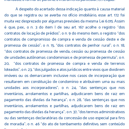
A despeito do acertado dessa indicação quanto à causa material
do que se registra ou se averba no ofício imobiliário, esse art. 172 foi
muita vez desprezado por algumas previsões da mesma Lei 6.015. Assim
é que, p.ex., o n. 3 do item I de seu art. 167 acolhe o registro “dos
contratos de locação de prédios”; o n. 9 do mesmo item, o registro “dos
contratos de compromisso de compra e venda de cessão deste e de
promessa de cessão”; o n. 15, “dos contratos de penhor rural”; o n. 18,
“dos contratos de promessa de venda, cessão ou promessa de cessão
de unidades autônomas condominiais e de promessa de permuta”; o n.
20, “dos contratos de promessa de compra e venda de terrenos
loteados”; o n. 23, “dos julgados e atos jurídicos entre vivos que dividirem
imóveis ou os demarcarem inclusive nos casos de incorporação que
resultarem em constituição de condomínio e atribuírem uma ou mais
unidades aos incorporadores”; o n. 24, “das sentenças que nos
inventários, arrolamentos e partilhas, adjudicarem bens de raiz em
pagamento das dívidas da herança”; o n. 28, “das sentenças que nos
inventários, arrolamentos e partilhas, adjudicarem bens de raiz em
pagamento das dívidas da herança”; o n. 37, “dos termos administrativos
ou das sentenças declaratórias da concessão de uso especial para fins
de moradia”; o n. 46 “do ato de tombamento definitivo, sem conteúdo