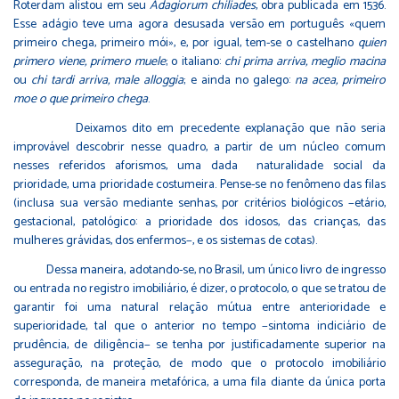
Roterdam alistou em seu
Adagiorum chiliades
, obra publicada em 1536.
Esse adágio teve uma agora desusada versão em português «quem
primeiro chega, primeiro mói», e, por igual, tem-se o castelhano
quien
primero viene, primero muele
; o italiano:
chi prima arriva, meglio macina
ou
chi tardi arriva, male alloggia
; e ainda no galego:
na acea, primeiro
moe o que primeiro chega
.
Deixamos dito em precedente explanação que não seria
improvável descobrir nesse quadro, a partir de um núcleo comum
nesses referidos aforismos, uma dada naturalidade social da
prioridade, uma prioridade costumeira. Pense-se no fenômeno das filas
(inclusa sua versão mediante senhas, por critérios biológicos −etário,
gestacional, patológico: a prioridade dos idosos, das crianças, das
mulheres grávidas, dos enfermos−, e os sistemas de cotas).
Dessa maneira, adotando-se, no Brasil, um único livro de ingresso
ou entrada no registro imobiliário, é dizer, o protocolo, o que se tratou de
garantir foi uma natural relação mútua entre anterioridade e
superioridade, tal que o anterior no tempo −sintoma indiciário de
prudência, de diligência− se tenha por justificadamente superior na
asseguração, na proteção, de modo que o protocolo imobiliário
corresponda, de maneira metafórica, a uma fila diante da única porta