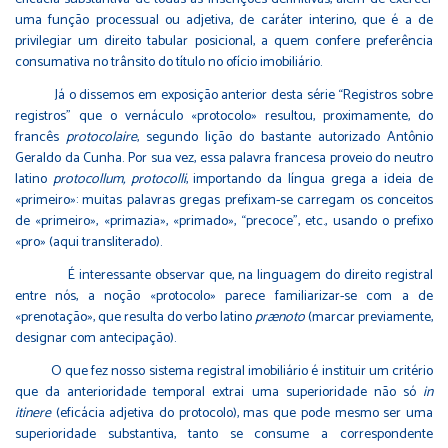
uma função processual ou adjetiva, de caráter interino, que é a de
privilegiar um direito tabular posicional, a quem confere preferência
consumativa no trânsito do título no ofício imobiliário.
Já o dissemos em exposição anterior desta série “Registros sobre
registros” que o vernáculo «protocolo» resultou, proximamente, do
francês
protocolaire
, segundo lição do bastante autorizado Antônio
Geraldo da Cunha. Por sua vez, essa palavra francesa proveio do neutro
latino
protocollum, protocolli
, importando da língua grega a ideia de
«primeiro»: muitas palavras gregas prefixam-se carregam os conceitos
de «primeiro», «primazia», «primado», “precoce”, etc., usando o prefixo
«pro» (aqui transliterado).
É interessante observar que, na linguagem do direito registral
entre nós, a noção «protocolo» parece familiarizar-se com a de
«prenotação», que resulta do verbo latino
prænoto
(marcar previamente,
designar com antecipação).
O que fez nosso sistema registral imobiliário é instituir um critério
que da anterioridade temporal extrai uma superioridade não só
in
itinere
(eficácia adjetiva do protocolo), mas que pode mesmo ser uma
superioridade substantiva, tanto se consume a correspondente