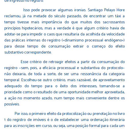
de ingresso no registro.
Isso pode provocar algumas ironias. Santiago Pelayo Hore
reclamou, já na metade do século passado, de encontrar um táxi a
tempo tivesse mais importância do que muitos dos sacrossantos
princípios hipotecários, mas a verdade é que algum critério havia de
adotar-se para impedir o caos que resultaria da acolhida da velocidade
das práticas internas do registro («dinamismo processual endógeno«)
para desse tempo de consumação extrair o começo do efeito
substantivo correspondente.
Esse critério de retroagir efeitos a partir da consumação do
registro −sem, pois, a eficácia processual e substantiva do protocolo−
não deixaria, de toda a sorte, de ser uma ressonância da categoria
temporal. Escolheu-se outro critério, mais razoável, de aproveitamento
adequado do tempo para o êxito dos interesses, tomando-se a
prioridade como o resultado de uma oportunidade melhor aproveitada,
a ação no momento azado, num tempo mais conveniente dentre os
possíveis.
Por isso, o primeiro efeito da protocolização ou prenotação no livro
1 do registro de imóveis é o de estabelecer uma ordenação itinerária
para as inscrições em curso, ou seja, uma posição formal para cada um