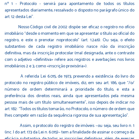
nº 1 - Protocolo - servirá para apontamento de todos os títulos
apresentados diariamente, ressalvado o disposto no parágrafo único do
art. 12 desta Lei”.
Nosso Código civil de 2002 dispõe ser eficaz o registro no ofício
imobiliário “desde o momento em que se apresentar o título ao oficial do
registro, e este o prenotar noprotocolo” (art. 1.246). Ou seja, o efeito
substantivo de cada registro imobiliário nasce não da inscrição
definitiva, mas da inscrição protocolar (mal designada, ante o contraste
com o adjetivo «definitiva» refere aos registros e averbações nos livros
imobiliários 2 e 3, como «inscrição provisória»).
A referida Lei 6.015, de 1973, prevendo a existência do livro do
protocolo no registro público de imóveis, diz, em seu art. 186, que “/o/
número de ordem determinará a prioridade do título, e esta a
preferência dos direitos reais, ainda que apresentados pela mesma
pessoa mais de um título simultaneamente”, isso depois de indicar no
art. 182: “Todos os títulos tomarão, no Protocolo, o número de ordem que
lhes competir em razão da sequência rigorosa de sua apresentação”.
Assim, o protocolo do registro de imóveis −ou seja, seu livro n. 1
(inc. I do art. 173 da Lei n. 6.015)− tem a finalidade de assinar o começo da
eficácia substantiva de todas as inscrições definitivas, além de exercer