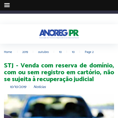
Home
|
2019
|
outubro
|
10
|
10
|
Page 2
STJ - Venda com reserva de domínio,
com ou sem registro em cartório, não
se sujeita à recuperação judicial
10/10/2019
Notícias