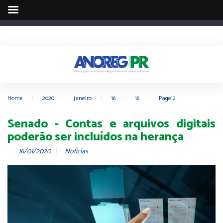
Home
|
2020
|
janeiro
|
16
|
16
|
Page 2
Senado - Contas e arquivos digitais
poderão ser incluídos na herança
16/01/2020
Notícias