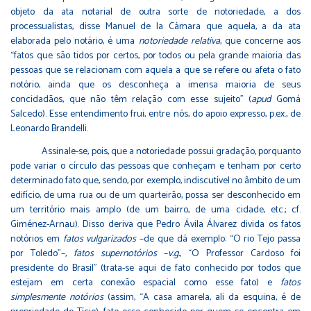
objeto da ata notarial de outra sorte de notoriedade, a dos
processualistas, disse Manuel de la Cámara que aquela, a da ata
elaborada pelo notário, é uma
notoriedade relativa
, que concerne aos
“fatos que são tidos por certos, por todos ou pela grande maioria das
pessoas que se relacionam com aquela a que se refere ou afeta o fato
notório, ainda que os desconheça a imensa maioria de seus
concidadãos, que não têm relação com esse sujeito” (
apud
Gomá
Salcedo). Esse entendimento frui, entre nós, do apoio expresso, p.ex., de
Leonardo Brandelli.
Assinale-se, pois, que a notoriedade possui gradação, porquanto
pode variar o círculo das pessoas que conheçam e tenham por certo
determinado fato que, sendo, por exemplo, indiscutível no âmbito de um
edifício, de uma rua ou de um quarteirão, possa ser desconhecido em
um território mais amplo (de um bairro, de uma cidade, etc.; cf.
Giménez-Arnau). Disso deriva que Pedro Ávila Álvarez divida os fatos
notórios em
fatos vulgarizados
–de que dá exemplo: “O rio Tejo passa
por Toledo”–,
fatos supernotórios
–
v.g.
, “O Professor Cardoso foi
presidente do Brasil” (trata-se aqui de fato conhecido por todos que
estejam em certa conexão espacial como esse fato) e
fatos
simplesmente notórios
(assim, “A casa amarela, ali da esquina, é de