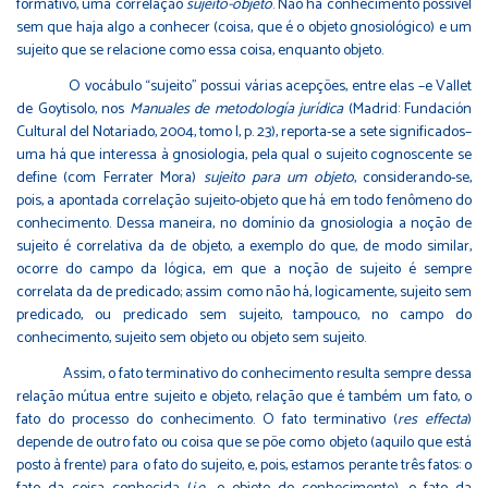
formativo, uma correlação
sujeito-objeto
. Não há conhecimento possível
sem que haja algo a conhecer (coisa, que é o objeto gnosiológico) e um
sujeito que se relacione como essa coisa, enquanto objeto.
O vocábulo “sujeito” possui várias acepções, entre elas –e Vallet
de Goytisolo, nos
Manuales de metodología jurídica
(Madrid: Fundación
Cultural del Notariado, 2004, tomo I, p. 23), reporta-se a sete significados–
uma há que interessa à gnosiologia, pela qual o sujeito cognoscente se
define (com Ferrater Mora)
sujeito para um objeto
, considerando-se,
pois, a apontada correlação sujeito-objeto que há em todo fenômeno do
conhecimento. Dessa maneira, no domínio da gnosiologia a noção de
sujeito é correlativa da de objeto, a exemplo do que, de modo similar,
ocorre do campo da lógica, em que a noção de sujeito é sempre
correlata da de predicado; assim como não há, logicamente, sujeito sem
predicado, ou predicado sem sujeito, tampouco, no campo do
conhecimento, sujeito sem objeto ou objeto sem sujeito.
Assim, o fato terminativo do conhecimento resulta sempre dessa
relação mútua entre sujeito e objeto, relação que é também um fato, o
fato do processo do conhecimento. O fato terminativo (
res effecta
)
depende de outro fato ou coisa que se põe como objeto (aquilo que está
posto à frente) para o fato do sujeito, e, pois, estamos perante três fatos: o