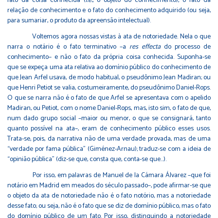
fato da coisa conhecida (
i.e.
, o objeto do conhecimento), o fato da
relação de conhecimento e o fato do conhecimento adquirido (ou seja,
para sumariar, o produto da apreensão intelectual).
Voltemos agora nossas vistas à ata de notoriedade. Nela o que
narra o notário é o fato terminativo –a
res effecta
do processo de
conhecimento– e não o fato da própria coisa conhecida. Suponha-se
que se expeça uma ata relativa ao domínio público do conhecimento de
que Jean Arfel usava, de modo habitual, o pseudônimo Jean Madiran; ou
que Henri Petiot se valia, costumeiramente, do pseudônimo Daniel-Rops.
O que se narra não é o fato de que Arfel se apresentava com o apelido
Madiran, ou Petiot, com o nome Daniel-Rops, mas, isto sim, o fato de que,
num dado grupo social –maior ou menor, o que se consignará, tanto
quanto possível na ata–, eram de conhecimento público esses usos.
Trata-se, pois, da narrativa não de uma verdade provada, mas de uma
“verdade por fama pública” (Giménez-Arnau); traduz-se com a ideia de
“opinião pública” (diz-se que, consta que, conta-se que…).
Por isso, em palavras de Manuel de la Cámara Álvarez –que foi
notário em Madrid em meados do século passado–, pode afirmar-se que
o objeto da ata de notoriedade não é o fato notório, mas a notoriedade
desse fato; ou seja, não é o fato que se diz de domínio público, mas o fato
do domínio público de um fato. Por isso, distinguindo a notoriedade