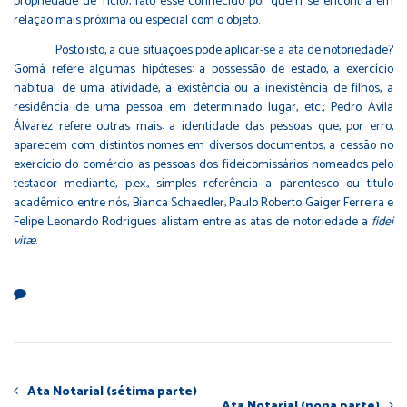
propriedade de Tício), fato esse conhecido por quem se encontra em
relação mais próxima ou especial com o objeto.
Posto isto, a que situações pode aplicar-se a ata de notoriedade?
Gomá refere algumas hipóteses: a possessão de estado, a exercício
habitual de uma atividade, a existência ou a inexistência de filhos, a
residência de uma pessoa em determinado lugar, etc.; Pedro Ávila
Álvarez refere outras mais: a identidade das pessoas que, por erro,
aparecem com distintos nomes em diversos documentos; a cessão no
exercício do comércio; as pessoas dos fideicomissários nomeados pelo
testador mediante, p.ex., simples referência a parentesco ou título
acadêmico; entre nós, Bianca Schaedler, Paulo Roberto Gaiger Ferreira e
Felipe Leonardo Rodrigues alistam entre as atas de notoriedade a
fidei
vitæ
.
Ata Notarial (sétima parte)
Ata Notarial (nona parte)