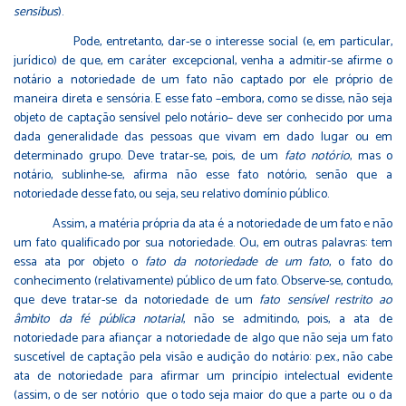
sensibus
).
Pode, entretanto, dar-se o interesse social (e, em particular,
jurídico) de que, em caráter excepcional, venha a admitir-se afirme o
notário a notoriedade de um fato não captado por ele próprio de
maneira direta e sensória. E esse fato –embora, como se disse, não seja
objeto de captação sensível pelo notário– deve ser conhecido por uma
dada generalidade das pessoas que vivam em dado lugar ou em
determinado grupo. Deve tratar-se, pois, de um
fato notório
, mas o
notário, sublinhe-se, afirma não esse fato notório, senão que a
notoriedade desse fato, ou seja, seu relativo domínio público.
Assim, a matéria própria da ata é a notoriedade de um fato e não
um fato qualificado por sua notoriedade. Ou, em outras palavras: tem
essa ata por objeto o
fato da notoriedade de um fato
, o fato do
conhecimento (relativamente) público de um fato. Observe-se, contudo,
que deve tratar-se da notoriedade de um
fato sensível restrito ao
âmbito da fé pública notarial
, não se admitindo, pois, a ata de
notoriedade para afiançar a notoriedade de algo que não seja um fato
suscetível de captação pela visão e audição do notário: p.ex., não cabe
ata de notoriedade para afirmar um princípio intelectual evidente
(assim, o de ser notório que o todo seja maior do que a parte ou o da