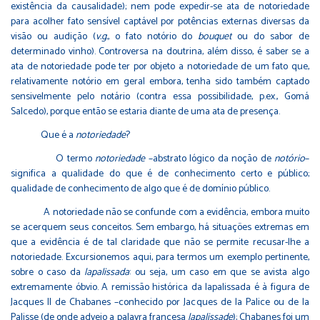
existência da causalidade); nem pode expedir-se ata de notoriedade
para acolher fato sensível captável por potências externas diversas da
visão ou audição (
v.g.
, o fato notório do
bouquet
ou do sabor de
determinado vinho). Controversa na doutrina, além disso, é saber se a
ata de notoriedade pode ter por objeto a notoriedade de um fato que,
relativamente notório em geral embora, tenha sido também captado
sensivelmente pelo notário (contra essa possibilidade, p.ex., Gomá
Salcedo), porque então se estaria diante de uma ata de presença.
Que é a
notoriedade
?
O termo
notoriedade
–abstrato lógico da noção de
notório
–
significa a qualidade do que é de conhecimento certo e público;
qualidade de conhecimento de algo que é de domínio público.
A notoriedade não se confunde com a evidência, embora muito
se acerquem seus conceitos. Sem embargo, há situações extremas em
que a evidência é de tal claridade que não se permite recusar-lhe a
notoriedade. Excursionemos aqui, para termos um exemplo pertinente,
sobre o caso da
lapalissada
: ou seja, um caso em que se avista algo
extremamente óbvio. A remissão histórica da lapalissada é à figura de
Jacques II de Chabanes –conhecido por Jacques de la Palice ou de la
Palisse (de onde adveio a palavra francesa
lapalissade
); Chabanes foi um