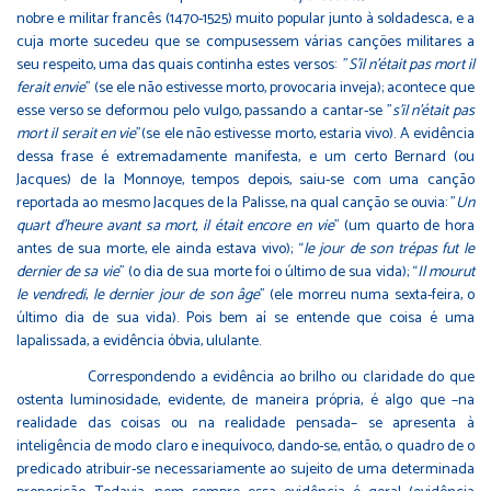
nobre e militar francês (1470-1525) muito popular junto à soldadesca, e a
cuja morte sucedeu que se compusessem várias canções militares a
seu respeito, uma das quais continha estes versos: "
S’il n'était pas mort il
ferait envie
" (se ele não estivesse morto, provocaria inveja); acontece que
esse verso se deformou pelo vulgo, passando a cantar-se "
s'il n'était pas
mort il serait en vie
"(se ele não estivesse morto, estaria vivo). A evidência
dessa frase é extremadamente manifesta, e um certo Bernard (ou
Jacques) de la Monnoye, tempos depois, saiu-se com uma canção
reportada ao mesmo Jacques de la Palisse, na qual canção se ouvia: "
Un
quart d'heure avant sa mort, il était encore en vie
" (um quarto de hora
antes de sua morte, ele ainda estava vivo); “
le jour de son trépas fut le
dernier de sa vie
" (o dia de sua morte foi o último de sua vida); “
Il mourut
le vendredi
,
le dernier jour de son âge
” (ele morreu numa sexta-feira, o
último dia de sua vida). Pois bem aí se entende que coisa é uma
lapalissada, a evidência óbvia, ululante.
Correspondendo a evidência ao brilho ou claridade do que
ostenta luminosidade, evidente, de maneira própria, é algo que –na
realidade das coisas ou na realidade pensada– se apresenta à
inteligência de modo claro e inequívoco, dando-se, então, o quadro de o
predicado atribuir-se necessariamente ao sujeito de uma determinada