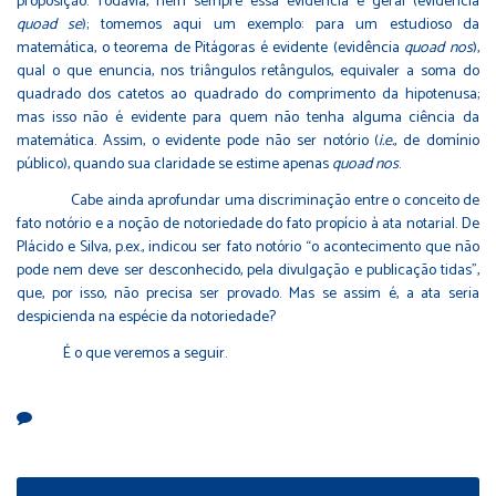
proposição. Todavia, nem sempre essa evidência é geral (evidência
quoad se
); tomemos aqui um exemplo: para um estudioso da
matemática, o teorema de Pitágoras é evidente (evidência
quoad nos
),
qual o que enuncia, nos triângulos retângulos, equivaler a soma do
quadrado dos catetos ao quadrado do comprimento da hipotenusa;
mas isso não é evidente para quem não tenha alguma ciência da
matemática. Assim, o evidente pode não ser notório (
i.e.
, de domínio
público), quando sua claridade se estime apenas
quoad nos
.
Cabe ainda aprofundar uma discriminação entre o conceito de
fato notório e a noção de notoriedade do fato propício à ata notarial. De
Plácido e Silva, p.ex., indicou ser fato notório “o acontecimento que não
pode nem deve ser desconhecido, pela divulgação e publicação tidas”,
que, por isso, não precisa ser provado. Mas se assim é, a ata seria
despicienda na espécie da notoriedade?
É o que veremos a seguir.