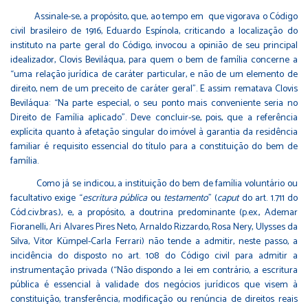
Assinale-se, a propósito, que, ao tempo em que vigorava o Código
civil brasileiro de 1916, Eduardo Espínola, criticando a localização do
instituto na parte geral do Código, invocou a opinião de seu principal
idealizador, Clovis Beviláqua, para quem o bem de família concerne a
“uma relação jurídica de caráter particular, e não de um elemento de
direito, nem de um preceito de caráter geral”. E assim rematava Clovis
Beviláqua: “Na parte especial, o seu ponto mais conveniente seria no
Direito de Família aplicado”. Deve concluir-se, pois, que a referência
explícita quanto à afetação singular do imóvel à garantia da residência
familiar é requisito essencial do título para a constituição do bem de
família.
Como já se indicou, a instituição do bem de família voluntário ou
facultativo exige “
escritura pública
ou
testamento
” (
caput
do art. 1.711 do
Cód.civ.bras.), e, a propósito, a doutrina predominante (p.ex., Ademar
Fioranelli, Ari Alvares Pires Neto, Arnaldo Rizzardo, Rosa Nery, Ulysses da
Silva, Vitor Kümpel-Carla Ferrari) não tende a admitir, neste passo, a
incidência do disposto no art. 108 do Código civil para admitir a
instrumentação privada (“Não dispondo a lei em contrário, a escritura
pública é essencial à validade dos negócios jurídicos que visem à
constituição, transferência, modificação ou renúncia de direitos reais