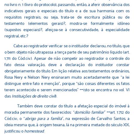
no livro n. 1 (livro do protocolo), passando, então, a aferir observância dos
indicativos gerais e especiais do título e a de sua harmonia com os
requisitos registrais; ou seja, trata-se de escritura pública ou de
testamento (elementos gerais)?, mostra-se formalmente idôneo
(supostos especiais)?, afeiçoa-se à consecutividade, à especialidade
registral, etc.?
Cabe ao registrador verificar se o instituidor declarou, no título, que
o bem objeto não ultrapassa a terça parte de seu patrimônio líquido (art.
1.711 do Cód.civ.). Apesar de não competir ao registrador o controle do
fato dessa valoração, deve a declaração do instituidor constar
obrigatoriamente do título. Em lição relativa aos testamentos ordinários,
Rosa Nery e Nelson Nery ensinaram muito acertadamente que “a lei
distingue entre fato e menção”, porque “são coisas diferentes os fatos
terem acontecido e serem mencionados” ꟷisto se encontra no vol. VI
das
Instituições de direito civil
).
Também deve constar do título a afetação especial do imóvel à
moradia permanente dos favorecidos: “
domicílio familiar
” ꟷart. 1.712 do
Cód.civ.; o “
abrigo para a família
”, na expressão de Carvalho Santos; a
ideia mesma que, à origem texana, lá na primeira metade do século XIX,
justificou o
homestead
.