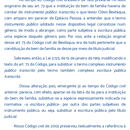
Ao tempo do Código civil brasileiro de 1916, previa-se no texto
originário de seu art. 73 que a instituição do bem de família haveria de
constar de
instrumento público transcrito
, o que levou Clóvis Beviláqua,
com amparo em parecer de Epitácio Pessoa, a entender que o termo
instrumento público
adotado nesse dispositivo legal consistisse num
gênero
, de modo a abranger, como parte subjetiva a
escritura pública
,
uma espécie daquele gênero, pois. Por isso, ante a redação original
desse art. 73 do Código civil de Beviláqua, era de todo pertinente que a
constituição do bem de família se desse por meio de título judicial.
Sobreveio, então, a Lei 3.725, de 15 de janeiro de 1919, modificando o
texto do art. 73 do Código, para substituir o termo complexo
instrumento
público transcrito
pelo termo também complexo
escritura pública
transcrita
.
Dessa alteração, pois, emergente já ao tempo do Código civil
anterior, parecia, com efeito, apartar-se da letra da lei, para a instituição
do bem de família, substituir-se a espécie expressamente indicada na
normativa −a
escritura pública
− por outra das partes subjetivas de
instrumento público, ou seja, substituir a escritura pública pelo título
judicial.
Nosso Código civil de 2002 preservou, textualmente, a referência à