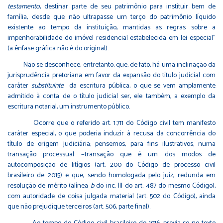
testamento
, destinar parte de seu patrimônio para instituir bem de
família, desde que não ultrapasse um terço do patrimônio líquido
existente ao tempo da instituição, mantidas as regras sobre a
impenhorabilidade do imóvel residencial estabelecida em lei especial”
(a ênfase gráfica não é do original).
Não se desconhece, entretanto, que, de fato, há uma inclinação da
jurisprudência pretoriana em favor da expansão do título judicial com
caráter
substituinte
da escritura pública, o que se vem amplamente
admitido à conta de o título judicial ser, ele também, a exemplo da
escritura notarial, um instrumento público.
Ocorre que o referido art. 1.711 do Código civil tem manifesto
caráter especial, o que poderia induzir à recusa da concorrência do
título de origem judiciária; pensemos, para fins ilustrativos, numa
transação processual −transação que é um dos modos de
autocomposição de litígios (art. 200 do Código de processo civil
brasileiro de 2015) e que, sendo homologada pelo juiz, redunda em
resolução de mérito (alínea
b
do inc. III do art. 487 do mesmo Código),
com autoridade de coisa julgada material (art. 502 do Código), ainda
que não prejudique terceiros (art. 506, parte final).