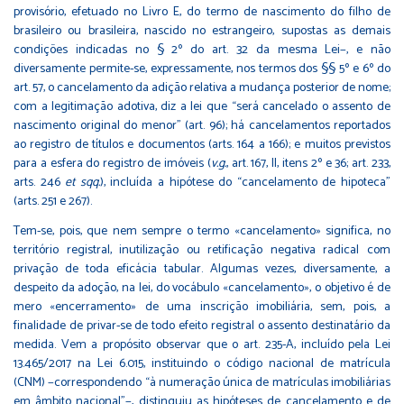
provisório, efetuado no Livro E, do termo de nascimento do filho de
brasileiro ou brasileira, nascido no estrangeiro, supostas as demais
condições indicadas no § 2º do art. 32 da mesma Lei−, e não
diversamente permite-se, expressamente, nos termos dos §§ 5º e 6º do
art. 57, o cancelamento da adição relativa a mudança posterior de nome;
com a legitimação adotiva, diz a lei que “será cancelado o assento de
nascimento original do menor” (art. 96); há cancelamentos reportados
ao registro de títulos e documentos (arts. 164 a 166); e muitos previstos
para a esfera do registro de imóveis (
v.g.
, art. 167, II, itens 2º e 36; art. 233,
arts. 246
et sqq.
), incluída a hipótese do “cancelamento de hipoteca”
(arts. 251 e 267).
Tem-se, pois, que nem sempre o termo «cancelamento» significa, no
território registral, inutilização ou retificação negativa radical com
privação de toda eficácia tabular. Algumas vezes, diversamente, a
despeito da adoção, na lei, do vocábulo «cancelamento», o objetivo é de
mero «encerramento» de uma inscrição imobiliária, sem, pois, a
finalidade de privar-se de todo efeito registral o assento destinatário da
medida. Vem a propósito observar que o art. 235-A, incluído pela Lei
13.465/2017 na Lei 6.015, instituindo o código nacional de matrícula
(CNM) −correspondendo “à numeração única de matrículas imobiliárias
em âmbito nacional”−, distinguiu as hipóteses de cancelamento e de