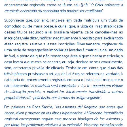
encerramento registrais, como se lê em seu § 1º: “
O CNM referente a
matrícula encerrada ou cancelada não poderá ser reutilizado
”.
Suponha-se que, por erro, lance-se em dada matrícula um título de
comodato ou de mera posse; é curial que, à vista da irregistrabilidade
desses títulos segundo a lei brasileira vigente, caiba cancelar-lhes as
inscrições, vale dizer, retificar negativamente o registro para excluir todo
efeito registral relativo a essas inscrições. Diversamente, cogite-se de
uma série de segregações imobiliárias levadas à matrícula de um dado
imóvel, a ponto de que não remanesça área alguma nessa matrícula; o
caso levará a que esta se encerre, ou seja, declare-se seu exaurimento,
sem, entretanto, privá-la de eficácia. Tenha-se em conta que duas das
três hipóteses previstas no art. 233 da Lei 6.015 se referem, na verdade, à
categoria do encerramento registral, embora o texto legal mencione o
cancelamento: “
A matrícula será cancelada: I- (…); II - quando em virtude
de alienação parciais, o imóvel for inteiramente transferido a outros
proprietários; III - pela fusão, nos termos do artigo seguinte
”.
Em palavras de Roca Sastre, “
los asientos del Registro son entes que
nacen, viven y mueren en los libros hipotecarios. Al Derecho inmobiliario
registral corresponde regular este proceso biológico de los asientos y
por tanto los problemas relativos a su extinción
”. Mas essa extinção pode