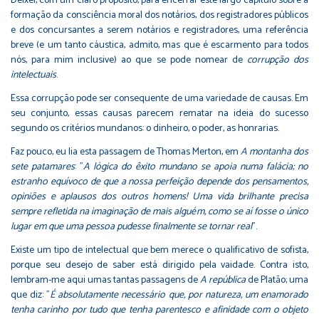
Deixei, com um claro propósito, para encerrar este largo capítulo sobre a
formação da consciência moral dos notários, dos registradores públicos
e dos concursantes a serem notários e registradores, uma referência
breve (e um tanto cáustica, admito, mas que é escarmento para todos
nós, para mim inclusive) ao que se pode nomear de
corrupção dos
intelectuais
.
Essa corrupção pode ser consequente de uma variedade de causas. Em
seu conjunto, essas causas parecem rematar na ideia do sucesso
segundo os critérios mundanos: o dinheiro, o poder, as honrarias.
Faz pouco, eu lia esta passagem de Thomas Merton, em
A montanha dos
sete patamares
: "
A lógica do êxito mundano se apoia numa falácia; no
estranho equívoco de que a nossa perfeição depende dos pensamentos,
opiniões e aplausos dos outros homens! Uma vida brilhante precisa
sempre refletida na imaginação de mais alguém, como se aí fosse o único
lugar em que uma pessoa pudesse finalmente se tornar real
".
Existe um tipo de intelectual que bem merece o qualificativo de sofista,
porque seu desejo de saber está dirigido pela vaidade. Contra isto,
lembram-me aqui umas tantas passagens de
A república
de Platão; uma
que diz: "
É absolutamente necessário que, por natureza, um enamorado
tenha carinho por tudo que tenha parentesco e afinidade com o objeto