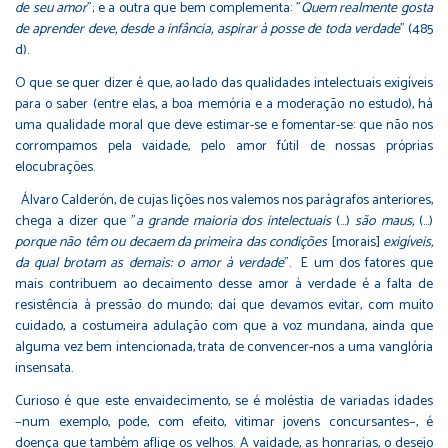
de seu amor
"; e a outra que bem complementa: "
Quem realmente gosta
de aprender
deve, desde a infância, aspirar à posse de toda verdade
" (485
d).
O que se quer dizer é que, ao lado das qualidades intelectuais exigíveis
para o saber (entre elas, a boa memória e a moderação no estudo), há
uma qualidade moral que deve estimar-se e fomentar-se: que não nos
corrompamos pela vaidade, pelo amor fútil de nossas próprias
elocubrações.
Álvaro Calderón, de cujas lições nos valemos nos parágrafos anteriores,
chega a dizer que "
a grande maioria dos intelectuais
(…)
são maus,
(…)
porque não têm ou decaem da primeira das condições
[morais]
exigíveis,
da qual brotam as demais: o amor à verdade
". E um dos fatores que
mais contribuem ao decaimento desse amor à verdade é a falta de
resistência à pressão do mundo; daí que devamos evitar, com muito
cuidado, a costumeira adulação com que a voz mundana, ainda que
alguma vez bem intencionada, trata de convencer-nos a uma vanglória
insensata.
Curioso é que este envaidecimento, se é moléstia de variadas idades
−num exemplo, pode, com efeito, vitimar jovens concursantes−, é
doença que também aflige os velhos. A vaidade, as honrarias, o desejo