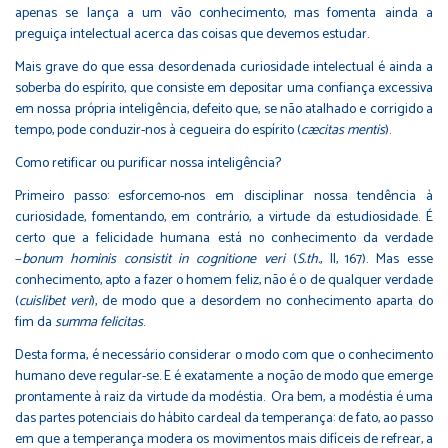
apenas se lança a um vão conhecimento, mas fomenta ainda a
preguiça intelectual acerca das coisas que devemos estudar.
Mais grave do que essa desordenada curiosidade intelectual é ainda a
soberba do espírito, que consiste em depositar uma confiança excessiva
em nossa própria inteligência, defeito que, se não atalhado e corrigido a
tempo, pode conduzir-nos à cegueira do espírito (
cæcitas mentis
).
Como retificar ou purificar nossa inteligência?
Primeiro passo: esforcemo-nos em disciplinar nossa tendência à
curiosidade, fomentando, em contrário, a virtude da estudiosidade. É
certo que a felicidade humana está no conhecimento da verdade
−
bonum hominis consistit in cognitione veri
(
S.th.
, II, 167). Mas esse
conhecimento, apto a fazer o homem feliz, não é o de qualquer verdade
(
cuislibet veri
), de modo que a desordem no conhecimento aparta do
fim da
summa felicitas
.
Desta forma, é necessário considerar o modo com que o conhecimento
humano deve regular-se. E é exatamente a noção de modo que emerge
prontamente à raiz da virtude da modéstia. Ora bem, a modéstia é uma
das partes potenciais do hábito cardeal da temperança: de fato, ao passo
em que a temperança modera os movimentos mais difíceis de refrear, a