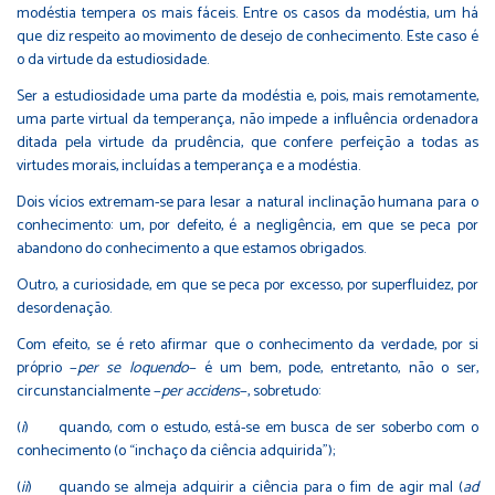
modéstia tempera os mais fáceis. Entre os casos da modéstia, um há
que diz respeito ao movimento de desejo de conhecimento. Este caso é
o da virtude da estudiosidade.
Ser a estudiosidade uma parte da modéstia e, pois, mais remotamente,
uma parte virtual da temperança, não impede a influência ordenadora
ditada pela virtude da prudência, que confere perfeição a todas as
virtudes morais, incluídas a temperança e a modéstia.
Dois vícios extremam-se para lesar a natural inclinação humana para o
conhecimento: um, por defeito, é a negligência, em que se peca por
abandono do conhecimento a que estamos obrigados.
Outro, a curiosidade, em que se peca por excesso, por superfluidez, por
desordenação.
Com efeito, se é reto afirmar que o conhecimento da verdade, por si
próprio −
per se loquendo
− é um bem, pode, entretanto, não o ser,
circunstancialmente −
per accidens
−, sobretudo:
(
i
) quando, com o estudo, está-se em busca de ser soberbo com o
conhecimento (o “inchaço da ciência adquirida”);
(
ii
) quando se almeja adquirir a ciência para o fim de agir mal (
ad