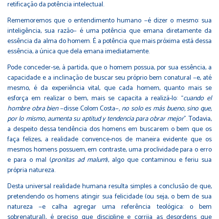
retificação da potência intelectual.
Rememoremos que o entendimento humano −é dizer o mesmo: sua
inteligência, sua razão− é uma potência que emana diretamente da
essência da alma do homem. É a potência que mais próxima está dessa
essência, a única que dela emana imediatamente.
Pode conceder-se, à partida, que o homem possua, por sua essência, a
capacidade e a inclinação de buscar seu próprio bem conatural −e, até
mesmo, é da experiência vital, que cada homem, quanto mais se
esforça em realizar o bem, mais se capacita a realizá-lo: “
cuando el
hombre obra bien
−disse Colom Costa−
, no solo es más bueno, sino que,
por lo mismo, aumenta su aptitud y tendencia para obrar mejor
”. Todavia,
a despeito dessa tendência dos homens em buscarem o bem que os
faça felizes, a realidade convence-nos de maneira evidente que os
mesmos homens possuem, em contraste, uma proclividade para o erro
e para o mal (
pronitas ad malum
), algo que contaminou e feriu sua
própria natureza.
Desta universal realidade humana resulta simples a conclusão de que,
pretendendo os homens atingir sua felicidade (ou seja, o bem de sua
natureza −e calha agregar uma referência teológica: o bem
sobrenatural), é preciso que discipline e corrija as desordens que