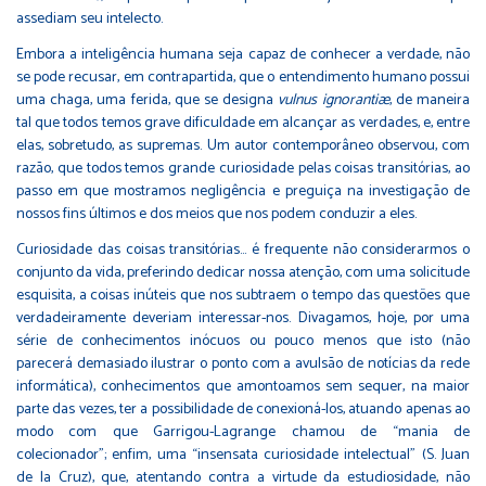
assediam seu intelecto.
Embora a inteligência humana seja capaz de conhecer a verdade, não
se pode recusar, em contrapartida, que o entendimento humano possui
uma chaga, uma ferida, que se designa
vulnus ignorantiæ
, de maneira
tal que todos temos grave dificuldade em alcançar as verdades, e, entre
elas, sobretudo, as supremas. Um autor contemporâneo observou, com
razão, que todos temos grande curiosidade pelas coisas transitórias, ao
passo em que mostramos negligência e preguiça na investigação de
nossos fins últimos e dos meios que nos podem conduzir a eles.
Curiosidade das coisas transitórias… é frequente não considerarmos o
conjunto da vida, preferindo dedicar nossa atenção, com uma solicitude
esquisita, a coisas inúteis que nos subtraem o tempo das questões que
verdadeiramente deveriam interessar-nos. Divagamos, hoje, por uma
série de conhecimentos inócuos ou pouco menos que isto (não
parecerá demasiado ilustrar o ponto com a avulsão de notícias da rede
informática), conhecimentos que amontoamos sem sequer, na maior
parte das vezes, ter a possibilidade de conexioná-los, atuando apenas ao
modo com que Garrigou-Lagrange chamou de “mania de
colecionador”; enfim, uma “insensata curiosidade intelectual” (S. Juan
de la Cruz), que, atentando contra a virtude da estudiosidade, não