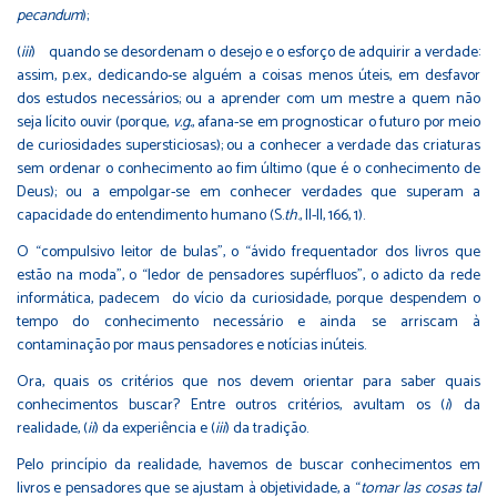
pecandum
);
(
iii
) quando se desordenam o desejo e o esforço de adquirir a verdade:
assim, p.ex., dedicando-se alguém a coisas menos úteis, em desfavor
dos estudos necessários; ou a aprender com um mestre a quem não
seja lícito ouvir (porque,
v.g.
, afana-se em prognosticar o futuro por meio
de curiosidades supersticiosas); ou a conhecer a verdade das criaturas
sem ordenar o conhecimento ao fim último (que é o conhecimento de
Deus); ou a empolgar-se em conhecer verdades que superam a
capacidade do entendimento humano (S.
th
., II-II, 166, 1).
O “compulsivo leitor de bulas”, o “ávido frequentador dos livros que
estão na moda”, o “ledor de pensadores supérfluos”, o adicto da rede
informática, padecem do vício da curiosidade, porque despendem o
tempo do conhecimento necessário e ainda se arriscam à
contaminação por maus pensadores e notícias inúteis.
Ora, quais os critérios que nos devem orientar para saber quais
conhecimentos buscar? Entre outros critérios, avultam os (
i
) da
realidade, (
ii
) da experiência e (
iii
) da tradição.
Pelo princípio da realidade, havemos de buscar conhecimentos em
livros e pensadores que se ajustam à objetividade, a “
tomar las cosas tal