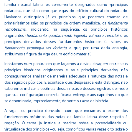
família notarial latina, os comumente designados como «princípios
notariais», que são como que vigas do edifício cultural do notariado.
Havíamos distinguido já os princípios que podemos chamar de
primeiríssimos (são os princípios de ordem metafísica, os
fundamenta
remotissima
), indicando, na sequência, os princípios históricos
originantes (
fundamenta quodammodo ingenita
vel mere remota
) e os
princípios derivados desses fundamentos históricos (a saber, os
fundamenta propinqua vel derivata
, a que, por uma dada analogia,
atribuímos a figura da viga de um edifício material).
Insistamos num ponto: sem que façamos a devida clivagem entre seus
princípios históricos originantes e seus princípios derivados, não
conseguiremos analisar de maneira adequada a natureza das notas e
dos registros públicos. E acontece que, desprezada esta distinção, não
saberemos indicar a essência dessas notas e desses registros, de modo
que sua configuração concreta ficaria entregue aos caprichos do que
se denominaria, impropriamente, de sorte ou azar da história.
A viga −ou princípio derivado− com que iniciamos o exame dos
fundamentos próximos das notas da família latina disse respeito à
rogação. O tema já instiga a meditar sobre a potencialidade ou
virtualidade dos princípios −ou seja, como ficou várias vezes dito, sobre o