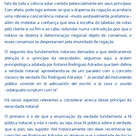
fato de toda a ciência estar contida potencialmente em seus princípios.
Com efeito, pode logo antever-se que a dispensa da rogação acarretaria
uma rotineira concorrência notarial −muito avistavelmente predatória−,
além de molestar a confiança que leva à escolha do tabelião de notas
pelo cliente e, no fim e ao cabo, redundar numa contradição, pois que o
notário se destina à determinação negocial objeto de consensos, e
esses consensos se desprezariam pela imunidade de rogação.
O segundo dos fundamentos notariais derivados a que dedicaremos
atenção é o «princípio da veracidade»; seguimos aqui a ordem
principiológica adotada por Antonio Rodríguez Adrados que bem define
a verdade notarial, aproveitando-se de um paralelo com o conceito
clássico de verdade. Diz Rodríguez Adrados: "…
la verdad del instrumento
público consiste en la adecuación del escrito a la cosa o asunto
−adæquatio scriptum cum re".
Há vários aspectos relevantes a considerar acerca desse princípio da
veracidade notarial.
O primeiro é o de que a enunciação da verdade fundamenta a fé
pública notarial, e não o revés; ou seja, essa fé pública adere à verdade,
que é, pois, seu suposto. Até historicamente isto deve reconhecer-se,
como fez ver Rodríguez Adrados ao observar que a potestade de dação