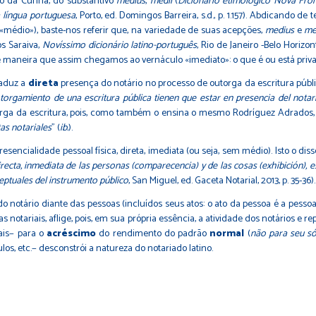
do da Cunha, do substantivo
medius
,
medii
(
Dicionário etimológico Nova Fron
 língua portuguesa
, Porto, ed. Domingos Barreira, s.d., p. 1.157). Abdicando 
«médio»), baste-nos referir que, na variedade de suas acepções,
medius
e
me
os Saraiva,
Novíssimo dicionário latino-português
, Rio de Janeiro -Belo Horizon
maneira que assim chegamos ao vernáculo «imediato»: o que é ou está privad
raduz a
direta
presença do notário no processo de outorga da escritura públi
torgamiento de una escritura pública tienen que estar en presencia del notar
outorga da escritura, pois, como também o ensina o mesmo Rodríguez Adrados,
as notariales
" (
ib.
).
sencialidade pessoal física, direta, imediata (ou seja, sem médio). Isto o dis
directa, inmediata de las personas (comparecencia) y de las cosas (exhibición), e
ptuales del instrumento público
, San Miguel, ed. Gaceta Notarial, 2013, p. 35-36).
do notário diante das pessoas (incluídos seus atos: o ato da pessoa é a pess
 notariais, aflige, pois, em sua própria essência, a atividade dos notários e r
iais− para o
acréscimo
do rendimento do padrão
normal
(
não para seu só
ulos, etc.− desconstrói a natureza do notariado latino.