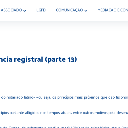
 ASSOCIADO
LGPD
COMUNICAÇÃO
MEDIAÇÃO E CON
ncia registral (parte 13)
otariado latino» −ou seja, os princípios mais próximos que dão fisionomi
pios bastante afligidos nos tempos atuais, entre outros motivos pela desen