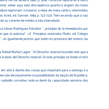
teira
, Rio de Janeiro, 1982, p. 509); Fontinha reporta-se a outro
de tentar solver aqui esta discrepância quanto à origem de nosso
dium
exprimem o mesmo: a ideia de meio, centro, intermédio,
te, 10.ed., ed. Garnier, 1993, p. 722-723). Tem-se ainda que à raiz
o ou carente de médio, o não intervalado.
ca (disse Rodríguez Adrados: "…
principio de la inmediación, por
io que la autoriza
" −cf.
Principios notariales
, Madri, ed. Colegio
 "…
es igualmente preciso que estén en presencia del notario las
se Rafael Núñez Lagos: "
Al Derecho notarial incumbe más que a
s la base del Derecho notarial. En este principio se funda el otro
oa em ato) e diante das coisas que importam para a outorga e a
epercute decisivamente na possibilidade da dação de fé pública.
 subsídio corretivo, note-se bem
) da capacidade sensória dos