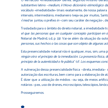
O vernáculo «imediatidade» deriva, segundo Antônio Geral
substantivo latino −
medium, ii
(
Novo dicionário etimológico da
vocábulo «imediatidade» (mais exatamente, de nossa palavra 
intervalo, intermediário, medianeiro (veja-se, por muitos, Sant
√med
se juntou o prefixo
in
−com seu caráter de negação−, de 
Trasladado para o âmbito do direito notarial, a imediatidade t
el que las personas que en cualquier concepto participan en o
Notarial de Madrid, s.d, p. 33). Vai-se além da situação da 
personas, sus hechos o las cosas que son objeto de algunas act
Esta presencialidade notarial não é qualquer, mas, sim, uma pre
ningún otro el principio de la inmediación. La presencia física, 
principio de la autenticidad o fe pública
" (cf.
Los esquemas conce
A vulneração dessa presencialidade física −direta, imediata− 
autorização das escrituras, bem como para a elaboração de atas
É dizer que a utilização de médios −ou seja, de meios artific
notários −p.ex., uso de drones, microscópios, telescópios, binóc
Prosseguiremos.