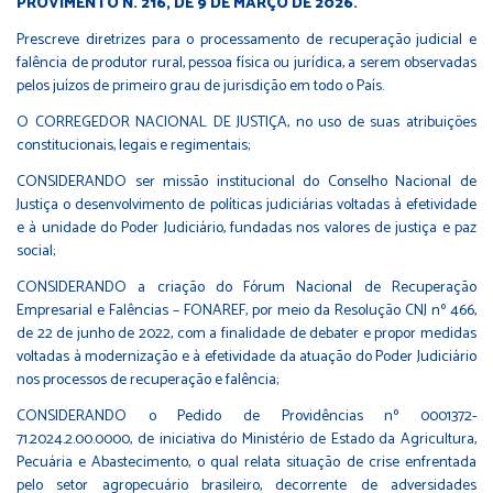
PROVIMENTO N. 216, DE 9 DE MARÇO DE 2026.
Prescreve diretrizes para o processamento de recuperação judicial e
falência de produtor rural, pessoa física ou jurídica, a serem observadas
pelos juízos de primeiro grau de jurisdição em todo o País.
O CORREGEDOR NACIONAL DE JUSTIÇA, no uso de suas atribuições
constitucionais, legais e regimentais;
CONSIDERANDO ser missão institucional do Conselho Nacional de
Justiça o desenvolvimento de políticas judiciárias voltadas à efetividade
e à unidade do Poder Judiciário, fundadas nos valores de justiça e paz
social;
CONSIDERANDO a criação do Fórum Nacional de Recuperação
Empresarial e Falências – FONAREF, por meio da Resolução CNJ nº 466,
de 22 de junho de 2022, com a finalidade de debater e propor medidas
voltadas à modernização e à efetividade da atuação do Poder Judiciário
nos processos de recuperação e falência;
CONSIDERANDO o Pedido de Providências nº 0001372-
71.2024.2.00.0000, de iniciativa do Ministério de Estado da Agricultura,
Pecuária e Abastecimento, o qual relata situação de crise enfrentada
pelo setor agropecuário brasileiro, decorrente de adversidades