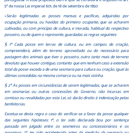
portuguesa. A esse propósito, bem é que se considera o disposto no art.
5º de nossa Lei imperial 601, de 18 de setembro de 1850:
«
Serão legitimadas as posses mansas e pacíficas, adquiridas por
ocupação primaria, ou havidas do primeiro ocupante, que se acharem
cultivadas, ou com princípio de cultura, e morada, habitual do respectivo
posseiro, ou de quem o represente, guardadas as regras seguintes:
§ 1º Cada posse em terras de cultura, ou em campos de criação,
compreenderá, além do terreno aproveitado ou do necessário para
pastagem dos animais que tiver o posseiro, outro tanto mais de terreno
devoluto que houver contiguo, contanto que em nenhum caso a extensão
total da posse exceda a de uma sesmaria para cultura ou criação, igual às
últimas concedidas na mesma comarca ou na mais vizinha.
§ 2º As posses em circunstâncias de serem legitimadas, que se acharem
em sesmarias ou outras concessões do Governo, não incursas em
comisso ou revalidadas por esta Lei, só darão direito à indenização pelas
benfeitorias.
Excetua-se desta regra o caso do verificar-se a favor da posse qualquer
das seguintes hipóteses: 1ª, o ter sido declarada boa por sentença
passada em julgado entre os sesmeiros ou concessionários e os
posseiros; 2ª, ter sido estabelecida antes da medição da sesmaria ou