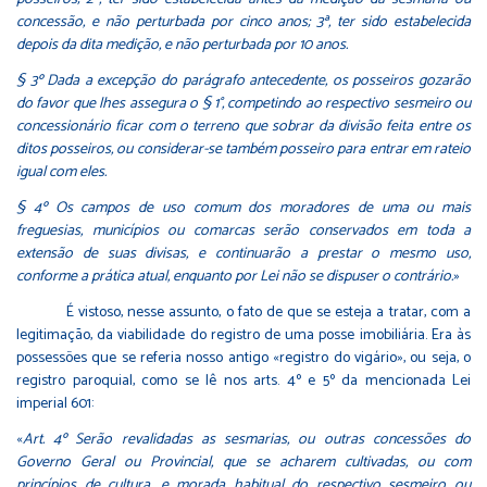
concessão, e não perturbada por cinco anos; 3ª, ter sido estabelecida
depois da dita medição, e não perturbada por 10 anos.
§ 3º Dada a excepção do parágrafo antecedente, os posseiros gozarão
do favor que lhes assegura o § 1°, competindo ao respectivo sesmeiro ou
concessionário ficar com o terreno que sobrar da divisão feita entre os
ditos posseiros, ou considerar-se também posseiro para entrar em rateio
igual com eles.
§ 4º Os campos de uso comum dos moradores de uma ou mais
freguesias, municípios ou comarcas serão conservados em toda a
extensão de suas divisas, e continuarão a prestar o mesmo uso,
conforme a prática atual, enquanto por Lei não se dispuser o contrário.
»
É vistoso, nesse assunto, o fato de que se esteja a tratar, com a
legitimação, da viabilidade do registro de uma posse imobiliária. Era às
possessões que se referia nosso antigo «registro do vigário», ou seja, o
registro paroquial, como se lê nos arts. 4º e 5º da mencionada Lei
imperial 601:
«
Art. 4º Serão revalidadas as sesmarias, ou outras concessões do
Governo Geral ou Provincial, que se acharem cultivadas, ou com
princípios de cultura, e morada habitual do respectivo sesmeiro ou