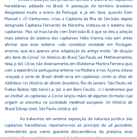
hereditárias adotado no Brasil. A povoação do território brasileiro
desgastava muito o erário de Portugal, e, já em 1504, quando Dom
Manuel I, «O Venturoso», criou a Capitania da Ilha de São João, depois
designada Capitania Fernando de Noronha, instituiu-se o sistema das
capitanias. Mas só mais tarde, com Dom João III, é que se deu a adoção
mais extensa do sistema das capitanias. Hélio Vianna, não sem antes
afirmar que esse sistema «
não constituía novidade em Portugal
»,
ensinou que era apenas uma adaptação do antigo modo "
de doação
dos bens da Coroa
" (
in História do Brasil
, São Paulo, ed. Melhoramentos,
1994, p. 62). Lê-se, não diversamente, em Waldemar Martins Ferreira que,
com a experiência portuguesa anterior na Madeira e nos Açores, estava
«
traçada a sorte do Brasil: dividir-se-ia em capitanias, como as ilhas do
Atlântico
» (
in História do direito brasileiro
, Rio de Janeiro -São Paulo, ed.
Freitas Bastos, 1951, tomo I, p. 34), e em Boris Fausto: «(…)
lembremos que
ao instituir as capitanias a Coroa lançou mãos de algumas fórmulas cuja
origem se encontra na sociedade medieval europeia
» (
in História do
Brasil
, Edusp, 13.ed., São Paulo, 2009, p. 45).
Ao tratarmos, em anterior exposição, da natureza jurídica das
capitanias hereditárias, reportamo-nos ao princípio do
uti possidetis
,
entendendo que, como aparente descendência da presúria, esse