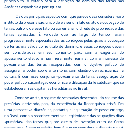
princípio foi o critério para a definição do domínio das terras nas
Américas espanhola e portuguesa.
Os dois principais aspectos com que parece deva considerar-se o
instituto da presúria são: um, o de ela ser um fato ou ato de ocupação de
terras; outro, o de esse fato ou ato emanar o direito de propriedade das
terras apresadas. É verdade que, ao largo do tempo, foram
progressivamente especializadas as condições pelas quais a ocupação
de terras era válida como título de domínio, e essas condições devem
ser consideradas em seu conjunto: p.ex., com a exigência do
apossamento efetivo e não meramente nominal, com o interesse de
povoamento das terras recuperadas, com o objetivo político de
assegurar o poder sobre o território, com objetivo de recristianizar a
cultura. É com esse conjunto −povoamento da terra, asseguração do
poder político, sustentação econômica e dilatação da fé católica− que se
estabeleceram as capitanias hereditárias no Brasil.
Como se avista, o regime de sesmarias descendeu do regime das
presúrias, derivando, pois, da experiência da Reconquista cristã. Em
uma perspectiva diacrônica, portanto, a legitimação de posse emerge,
no Brasil, como o reconhecimento da legitimidade das ocupações ditas
«primárias» das terras que, por direito de invenção, eram da Coroa