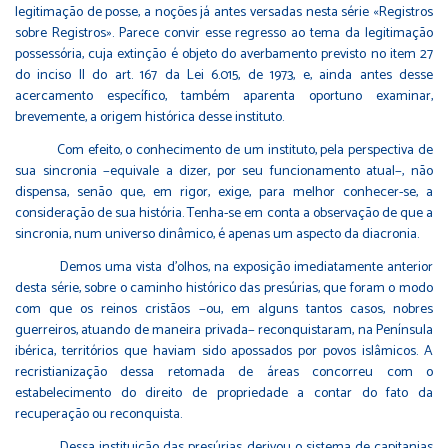
legitimação de posse, a noções já antes versadas nesta série «Registros
sobre Registros». Parece convir esse regresso ao tema da legitimação
possessória, cuja extinção é objeto do averbamento previsto no item 27
do inciso II do art. 167 da Lei 6.015, de 1973, e, ainda antes desse
acercamento específico, também aparenta oportuno examinar,
brevemente, a origem histórica desse instituto.
Com efeito, o conhecimento de um instituto, pela perspectiva de
sua sincronia −equivale a dizer, por seu funcionamento atual−, não
dispensa, senão que, em rigor, exige, para melhor conhecer-se, a
consideração de sua história. Tenha-se em conta a observação de que a
sincronia, num universo dinâmico, é apenas um aspecto da diacronia.
Demos uma vista d’olhos, na exposição imediatamente anterior
desta série, sobre o caminho histórico das presúrias, que foram o modo
com que os reinos cristãos −ou, em alguns tantos casos, nobres
guerreiros, atuando de maneira privada− reconquistaram, na Península
ibérica, territórios que haviam sido apossados por povos islâmicos. A
recristianização dessa retomada de áreas concorreu com o
estabelecimento do direito de propriedade a contar do fato da
recuperação ou reconquista.
Dessa instituição das presúrias derivou o sistema de capitanias