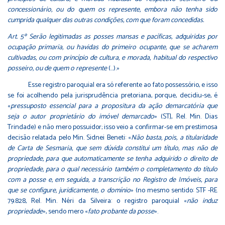
concessionário, ou do quem os represente, embora não tenha sido
cumprida qualquer das outras condições, com que foram concedidas.
Art. 5º Serão legitimadas as posses mansas e pacíficas, adquiridas por
ocupação primaria, ou havidas do primeiro ocupante, que se acharem
cultivadas, ou com princípio de cultura, e morada, habitual do respectivo
posseiro, ou de quem o represente
(…).»
Esse registro paroquial era só referente ao fato possessório, e isso
se foi acolhendo pela jurisprudência pretoriana, porque, decidiu-se, é
«
pressuposto essencial para a propositura da ação demarcatória que
seja o autor proprietário do imóvel demarcado
» (STJ, Rel. Min. Dias
Trindade) e não mero possuidor; isso veio a confirmar-se em prestimosa
decisão relatada pelo Min. Sidnei Beneti: «
Não basta, pois, a titularidade
de Carta de Sesmaria, que sem dúvida constitui um título, mas não de
propriedade, para que automaticamente se tenha adquirido o direito de
propriedade, para o qual necessário também o completamento do título
com a posse e, em seguida, a transcrição no Registro de Imóveis, para
que se configure, juridicamente, o domínio
» (no mesmo sentido: STF -RE
79.828, Rel. Min. Néri da Silveira: o registro paroquial «
não induz
propriedade
», sendo mero «
fato probante da posse
».