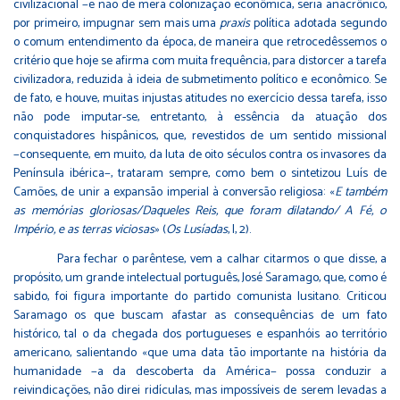
civilizacional −e não de mera colonização econômica, seria anacrônico,
por primeiro, impugnar sem mais uma
praxis
política adotada segundo
o comum entendimento da época, de maneira que retrocedêssemos o
critério que hoje se afirma com muita frequência, para distorcer a tarefa
civilizadora, reduzida à ideia de submetimento político e econômico. Se
de fato, e houve, muitas injustas atitudes no exercício dessa tarefa, isso
não pode imputar-se, entretanto, à essência da atuação dos
conquistadores hispânicos, que, revestidos de um sentido missional
−consequente, em muito, da luta de oito séculos contra os invasores da
Península ibérica−, trataram sempre, como bem o sintetizou Luís de
Camões, de unir a expansão imperial à conversão religiosa: «
E também
as memórias gloriosas/Daqueles Reis, que foram dilatando/ A Fé, o
Império, e as terras viciosas
» (
Os Lusíadas
, I, 2).
Para fechar o parêntese, vem a calhar citarmos o que disse, a
propósito, um grande intelectual português, José Saramago, que, como é
sabido, foi figura importante do partido comunista lusitano. Criticou
Saramago os que buscam afastar as consequências de um fato
histórico, tal o da chegada dos portugueses e espanhóis ao território
americano, salientando «que uma data tão importante na história da
humanidade −a da descoberta da América− possa conduzir a
reivindicações, não direi ridículas, mas impossíveis de serem levadas a