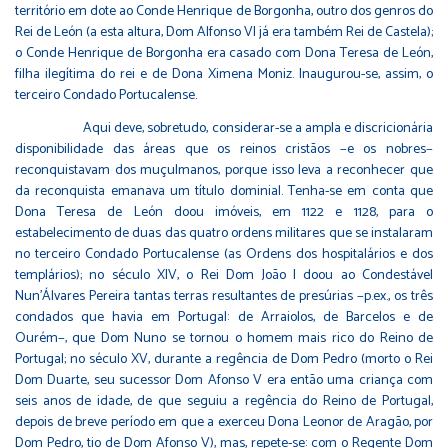
território em dote ao Conde Henrique de Borgonha, outro dos genros do
Rei de León (a esta altura, Dom Alfonso VI já era também Rei de Castela);
o Conde Henrique de Borgonha era casado com Dona Teresa de León,
filha ilegítima do rei e de Dona Ximena Moniz. Inaugurou-se, assim, o
terceiro Condado Portucalense.
Aqui deve, sobretudo, considerar-se a ampla e discricionária
disponibilidade das áreas que os reinos cristãos −e os nobres−
reconquistavam dos muçulmanos, porque isso leva a reconhecer que
da reconquista emanava um título dominial. Tenha-se em conta que
Dona Teresa de León doou imóveis, em 1122 e 1128, para o
estabelecimento de duas das quatro ordens militares que se instalaram
no terceiro Condado Portucalense (as Ordens dos hospitalários e dos
templários); no século XIV, o Rei Dom João I doou ao Condestável
Nun'Álvares Pereira tantas terras resultantes de presúrias −p.ex., os três
condados que havia em Portugal: de Arraiolos, de Barcelos e de
Ourém−, que Dom Nuno se tornou o homem mais rico do Reino de
Portugal; no século XV, durante a regência de Dom Pedro (morto o Rei
Dom Duarte, seu sucessor Dom Afonso V era então uma criança com
seis anos de idade, de que seguiu a regência do Reino de Portugal,
depois de breve período em que a exerceu Dona Leonor de Aragão, por
Dom Pedro, tio de Dom Afonso V), mas, repete-se: com o Regente Dom