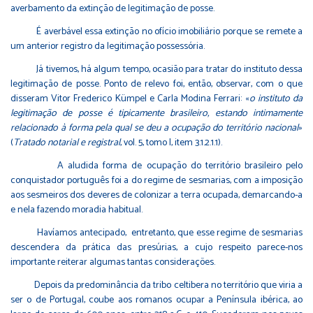
averbamento da extinção de legitimação de posse.
É averbável essa extinção no ofício imobiliário porque se remete a
um anterior registro da legitimação possessória.
Já tivemos, há algum tempo, ocasião para tratar do instituto dessa
legitimação de posse. Ponto de relevo foi, então, observar, com o que
disseram Vitor Frederico Kümpel e Carla Modina Ferrari: «
o instituto da
legitimação de posse é tipicamente brasileiro, estando intimamente
relacionado à forma pela qual se deu a ocupação do território nacional
»
(
Tratado notarial e registral
, vol. 5, tomo I, item 3.1.2.1.1).
A aludida forma de ocupação do território brasileiro pelo
conquistador português foi a do regime de sesmarias, com a imposição
aos sesmeiros dos deveres de colonizar a terra ocupada, demarcando-a
e nela fazendo moradia habitual.
Havíamos antecipado, entretanto, que esse regime de sesmarias
descendera da prática das presúrias, a cujo respeito parece-nos
importante reiterar algumas tantas considerações.
Depois da predominância da tribo celtibera no território que viria a
ser o de Portugal, coube aos romanos ocupar a Península ibérica, ao