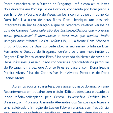
Pedro estabeleceu-se o Ducado de Bragança −até a essa altura, havia
dois ducados em Portugal: o de Coimbra, concedido por Dom João I a
seu filho Dom Pedro, e o de Viseu, também conferido pelo mesmo Rei
Dom João I a outro de seus filhos, Dom Henrique, um dos seis
integrantes da ínclita geração a que se referiram célebres versos de
Luís de Camões: "
pera defensão dos Lusitanos,/Deixou, quem o levou,
quem governasse/ E aumentasse a terra mais que dantes:/ Ínclita
geração, altos Infantes
" (
in Os Lusíadas
, IV, 50); à frente, Dom Afonso V
criou o Ducado de Beja, concedendo-o a seu irmão, o Infante Dom
Fernando; o Ducado de Bragança conferiu-se a um meio-irmão do
Regente Dom Pedro, Afonso Pires, filho bastardo do Mestre de Aviz e de
Dona Inês Pires (a esse ducado concorreria a grande fortuna particular
de Portugal, uma vez que Afonso Pires se casara com Dona Beatriz
Pereira Alvim, filha do Condestável Nun'Álvares Pereira e de Dona
Leonor Alvim).
Abramos aqui um parêntese, para avisar do risco do anacronismo.
Recentemente, em trabalho com o título «Dificuldades para o estudo da
Idade Média»,policopiado pelo Centro Universitário Católico Ítalo-
Brasileiro, o Professor Armando Alexandre dos Santos reportou-se a
uma celebrada afirmação de Lucien Febvre, referida, com frequência,