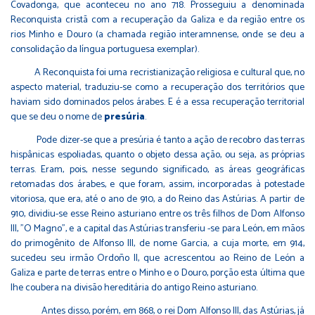
Covadonga, que aconteceu no ano 718. Prosseguiu a denominada
Reconquista cristã com a recuperação da Galiza e da região entre os
rios Minho e Douro (a chamada região interamnense, onde se deu a
consolidação da língua portuguesa exemplar).
A Reconquista foi uma recristianização religiosa e cultural que, no
aspecto material, traduziu-se como a recuperação dos territórios que
haviam sido dominados pelos árabes. E é a essa recuperação territorial
que se deu o nome de
presúria
.
Pode dizer-se que a presúria é tanto a ação de recobro das terras
hispânicas espoliadas, quanto o objeto dessa ação, ou seja, as próprias
terras. Eram, pois, nesse segundo significado, as áreas geográficas
retomadas dos árabes, e que foram, assim, incorporadas à potestade
vitoriosa, que era, até o ano de 910, a do Reino das Astúrias. A partir de
910, dividiu-se esse Reino asturiano entre os três filhos de Dom Alfonso
III, "O Magno", e a capital das Astúrias transferiu -se para León, em mãos
do primogênito de Alfonso III, de nome Garcia, a cuja morte, em 914,
sucedeu seu irmão Ordoño II, que acrescentou ao Reino de León a
Galiza e parte de terras entre o Minho e o Douro, porção esta última que
lhe coubera na divisão hereditária do antigo Reino asturiano.
Antes disso, porém, em 868, o rei Dom Alfonso III, das Astúrias, já