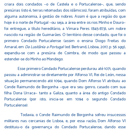
criara dois condados −o de Castela e o Portucalense−, que, sendo
presúrias (isto é, terras retomadas dos islâmicos), foram atribuídas, com
alguma autonomia, à gestão de nobres. Assim é que a região do que
hoje é o norte de Portugal −ou seja, a área entre os rios Minho e Douro−
foi entregue, a título hereditário, a Vímara Peres (845-873), um nobre
nascido na região de Guimarães. O território desse condado, que foi o
primeiro Condado Portucalense (assim o ensina Diogo Freitas do
Amaral, em
Da Lusitânia a Portugal
(ed. Bertrand, Lisboa, 2017, p. 56
sqq.
),
expandiu-se com a presúria de Coimbra, de modo que passou a
estender-se do Minho ao Mondego.
Esse primeiro Condado Portucalense perdurou até 1071, quando
passou a administrar-se diretamente por Alfonso VI, Rei de León, nessa
situação permanecendo até 1094, quando Dom Alfonso VI atribuiu ao
Conde Raimundo de Borgonha −que era seu genro, casado com sua
filha Dona Urraca− tanto a Galiza, quanto a área do antigo Condado
Portucalense (por isto, inicia-se em 1094 o segundo Condado
Portucalense).
Todavia, o Conde Raimundo de Borgonha sofreu insucessos
militares nas cercanias de Lisboa, e, por essa razão, Dom Alfonso VI
destituiu-o da governança do Condado Portucalense, dando esse