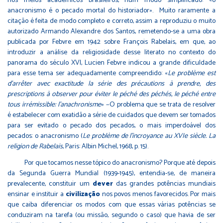
nos meios acadêmicos brasileiros, num modo simplificado: «o
anacronismo é o pecado mortal do historiador». Muito raramente a
citação é feita de modo completo e correto, assim a reproduziu o muito
autorizado Armando Alexandre dos Santos, remetendo-se a uma obra
publicada por Febvre em 1942 sobre François Rabelais, em que, ao
introduzir a análise da religiosidade desse literato no contexto do
panorama do século XVI, Lucien Febvre indicou a grande dificuldade
para esse tema ser adequadamente compreendido: «
Le problème est
d'arrêter avec exactitude la série des précautions à prendre, des
prescriptions à observer pour éviter le péché des péchés, le péché entre
tous irrémissible: l'anachronisme
» −O problema que se trata de resolver
é estabelecer com exatidão a série de cuidados que devem ser tomados
para ser evitado o pecado dos pecados, o mais imperdoável dos
pecados: o anacronismo (
Le problème de l'incroyance au XVIe siècle. La
religion de Rabelais
, Paris: Albin Michel, 1968, p. 15).
Por que tocamos nesse tópico do anacronismo? Porque até depois
da Segunda Guerra Mundial (1939-1945), entendia-se, de maneira
prevalecente, constituir um
dever
das grandes potências mundiais
ensinar e instituir a
civilização
nos povos menos favorecidos. Por mais
que caiba diferenciar os modos com que essas várias potências se
conduziram na tarefa (ou missão, segundo o caso) que havia de ser