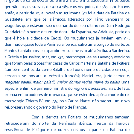
largo de cerca de 600 anos, entre 218 a.C. e 410. Sucederam-nos povos
germânicos, os suevos, de 410 a 585, e os visigodos, de 585 a 711. Houve,
então, a partir de 711, a invasão muçulmana (711 foi a data da Batalha de
Guadalete, em que os islâmicos, liderados por Tárik, venceram os
visigodos que estavam sob o comando de seu último rei, Dom Rodrigo;
Guadalete é o nome de um rio do sul da Espanha, na Adaluzia, perto do
que é hoje a cidade de Cádiz). Os muçulmanos já haviam, em 714,
dominado quase toda a Península ibérica, salvo uma porção do norte, os
Montes Cantábricos, e expandiram sua invasão até a Sicília, a Sardenha,
a Grécia e Jerusalém; mas, em 732, interrompeu-se seu avanço, vencidos
que foram pelas tropas francesas de Carlos Martel na Batalha de Poitiers
(também conhecida como Batalha de Tours, nome da cidade em cuja
cercania se postara o exército francês); Martel era, juridicamente,
magister palatii, maior palatii
,
maior domus regiæ, maire du palais
, uma
espécie, enfim, de primeiro ministro do
regnum francorum
, mas, de fato,
exercia então poderes de monarca, que se estendeu após a morte do rei
merovíngio Thierry IV, em 737, pois Carlos Martel não sagrou um novo
rei, preservando o governo do Reino de França).
Com a derrota em Poitiers, os muçulmanos também
retrocederam do norte da Península ibérica, mercê da heroica
resistência de Pelágio e de outros cristãos, a partir da Batalha de