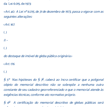
da Lei 6.015, de 1973:
«
Art. 40. A
Lei nº 6.015, de 31 de dezembro de 1973
, passa a vigorar com as
seguintes alterações:
<
Art. 167.
(…)
II –
(…)
do destaque de imóvel de gleba pública originária.>
<
Art. 176.
(…)
o
§ 5º
Nas hipóteses do § 3
, caberá ao Incra certificar que a poligonal
objeto do memorial descritivo não se sobrepõe a nenhuma outra
constante de seu cadastro georreferenciado e que o memorial atende às
exigências técnicas, conforme ato normativo próprio.
o
§ 6
A certificação do memorial descritivo de glebas públicas será