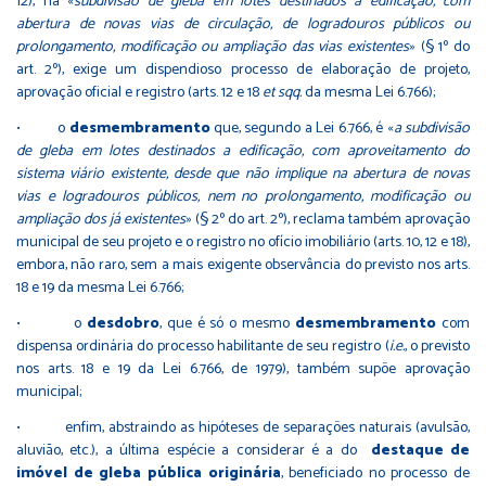
12), na «
subdivisão de gleba em lotes destinados a edificação, com
abertura de novas vias de circulação, de logradouros públicos ou
prolongamento, modificação ou ampliação das vias existentes
» (§ 1º do
art. 2º), exige um dispendioso processo de elaboração de projeto,
aprovação oficial e registro (arts. 12 e 18
et sqq.
da mesma Lei 6.766);
• o
desmembramento
que, segundo a Lei 6.766, é «
a subdivisão
de gleba em lotes destinados a edificação, com aproveitamento do
sistema viário existente, desde que não implique na abertura de novas
vias e logradouros públicos, nem no prolongamento, modificação ou
ampliação dos já existentes
» (§ 2º do art. 2º), reclama também aprovação
municipal de seu projeto e o registro no ofício imobiliário (arts. 10, 12 e 18),
embora, não raro, sem a mais exigente observância do previsto nos arts.
18 e 19 da mesma Lei 6.766;
• o
desdobro
, que é só o mesmo
desmembramento
com
dispensa ordinária do processo habilitante de seu registro (
i.e.
, o previsto
nos arts. 18 e 19 da Lei 6.766, de 1979), também supõe aprovação
municipal;
• enfim, abstraindo as hipóteses de separações naturais (avulsão,
aluvião, etc.), a última espécie a considerar é a do
destaque de
imóvel de gleba pública originária
, beneficiado no processo de