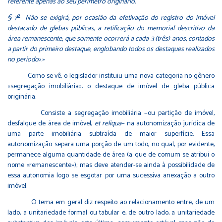
referente apenas ao seu perímetro originário.
o
§ 7
Não se exigirá, por ocasião da efetivação do registro do imóvel
destacado de glebas públicas, a retificação do memorial descritivo da
área remanescente, que somente ocorrerá a cada 3 (três) anos, contados
a partir do primeiro destaque, englobando todos os destaques realizados
no período>
.»
Como se vê, o legislador instituiu uma nova categoria no gênero
«segregação imobiliária»: o destaque de imóvel de gleba pública
originária.
Consiste a segregação imobiliária −ou partição de imóvel,
desfalque de área de imóvel,
et reliqua
− na autonomização jurídica de
uma parte imobiliária subtraída de maior superfície. Essa
autonomização separa uma porção de um todo, no qual, por evidente,
permanece alguma quantidade de área (a que de comum se atribui o
nome «remanescente»); mas deve atender-se ainda à possibilidade de
essa autonomia logo se esgotar por uma sucessiva anexação a outro
imóvel.
O tema em geral diz respeito ao relacionamento entre, de um
lado, a unitariedade formal ou tabular e, de outro lado, a unitariedade