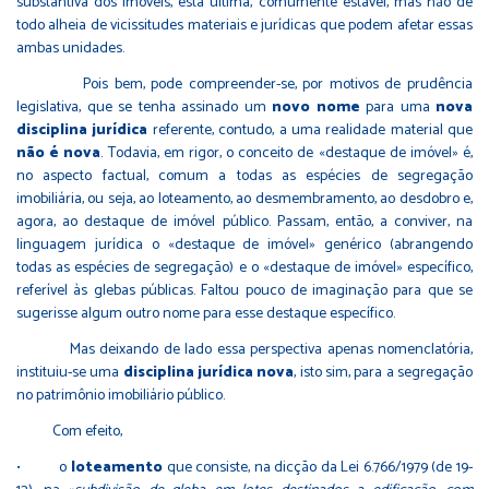
substantiva dos imóveis, esta última, comumente estável, mas não de
todo alheia de vicissitudes materiais e jurídicas que podem afetar essas
ambas unidades.
Pois bem, pode compreender-se, por motivos de prudência
legislativa, que se tenha assinado um
novo nome
para uma
nova
disciplina jurídica
referente, contudo, a uma realidade material que
não é nova
. Todavia, em rigor, o conceito de «destaque de imóvel» é,
no aspecto factual, comum a todas as espécies de segregação
imobiliária, ou seja, ao loteamento, ao desmembramento, ao desdobro e,
agora, ao destaque de imóvel público. Passam, então, a conviver, na
linguagem jurídica o «destaque de imóvel» genérico (abrangendo
todas as espécies de segregação) e o «destaque de imóvel» específico,
referível às glebas públicas. Faltou pouco de imaginação para que se
sugerisse algum outro nome para esse destaque específico.
Mas deixando de lado essa perspectiva apenas nomenclatória,
instituiu-se uma
disciplina jurídica nova
, isto sim, para a segregação
no patrimônio imobiliário público.
Com efeito,
• o
loteamento
que consiste, na dicção da Lei 6.766/1979 (de 19-