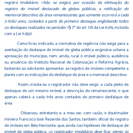
registro imobiliário: «
Não se exigirá, por ocasião da efetivação do
registro do imóvel destacado de glebas públicas, a retificação do
memorial descritivo da área remanescente, que somente ocorrerá a cada
3 (três) anos, contados a partir do primeiro destaque, englobando todos
os destaques realizados no período
» (§ 7º do art. 176 da Lei 6.015, incluído
com a Lei 11.952).
Como ficou indicado, a normativa de regência não exige para a
averbação do destaque de imóvel de gleba pública originária urbana a
aprovação do município, nem, ainda, rural o imóvel público, audiência
ou anuência do Instituto Nacional de Colonização e Reforma Agrária,
bastando ao solicitante apresentar ao registro de imóveis competente a
planta com as indicações do desfalque de área e o memorial descritivo.
Assim, insista-se, o registrador não deve exigir, a cada pleito de
destaque de um mesmo imóvel, a descrição do remanescente, o que
apenas caberá a cada três anos contados do primeiro desfalque de
área.
Observou, entretanto e, a meu ver, com razão, o doutrinador
mineiro Francisco José Rezende dos Santos, também oficial do registro
de imóveis em Belo Horizonte, que, ainda nas hipóteses de destaque de
imóvel de gleba pública, «
o registrador imobiliário deve ficar atento às