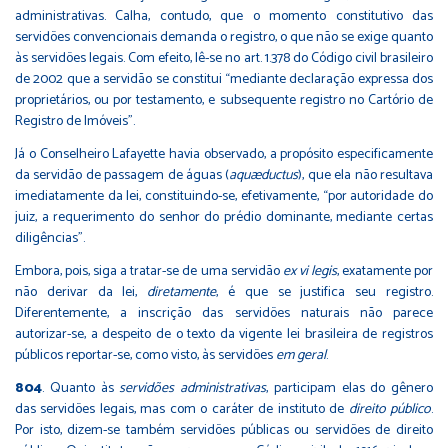
administrativas. Calha, contudo, que o momento constitutivo das
servidões convencionais demanda o registro, o que não se exige quanto
às servidões legais. Com efeito, lê-se no art. 1.378 do Código civil brasileiro
de 2002 que a servidão se constitui “mediante declaração expressa dos
proprietários, ou por testamento, e subsequente registro no Cartório de
Registro de Imóveis”.
Já o Conselheiro Lafayette havia observado, a propósito especificamente
da servidão de passagem de águas (
aquæductus
), que ela não resultava
imediatamente da lei, constituindo-se, efetivamente, “por autoridade do
juiz, a requerimento do senhor do prédio dominante, mediante certas
diligências”.
Embora, pois, siga a tratar-se de uma servidão
ex vi legis
, exatamente por
não derivar da lei,
diretamente
, é que se justifica seu registro.
Diferentemente, a inscrição das servidões naturais não parece
autorizar-se, a despeito de o texto da vigente lei brasileira de registros
públicos reportar-se, como visto, às servidões
em geral
.
804
. Quanto às
servidões administrativas
, participam elas do gênero
das servidões legais, mas com o caráter de instituto de
direito público
.
Por isto, dizem-se também servidões públicas ou servidões de direito