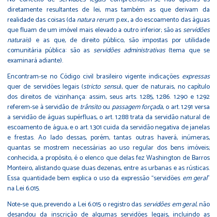
diretamente resultantes de lei, mas também as que derivam da
realidade das coisas (da
natura rerum
: p.ex., a do escoamento das águas
que fluam de um imóvel mais elevado a outro inferior; são as
servidões
naturais
) e as que, de direito público, são impostas por utilidade
comunitária pública: são as
servidões administrativas
(tema que se
examinará adiante).
Encontram-se no Código civil brasileiro vigente indicações
expressas
quer de servidões legais (
stricto sensu
), quer de naturais, no capítulo
dos direitos de vizinhança: assim, seus arts. 1.285, 1.286. 1.290 e 1.292
referem-se à servidão de
trânsito
ou
passagem forçada
, o art. 1.291 versa
a servidão de águas supérfluas, o art. 1.288 trata da servidão natural de
escoamento de água, e o art. 1.301 cuida da servidão negativa de janelas
e frestas. Ao lado dessas, porém, tantas outras haverá, inúmeras,
quantas se mostrem necessárias ao uso regular dos bens imóveis;
conhecida, a propósito, é o elenco que delas fez Washington de Barros
Monteiro, alistando quase duas dezenas, entre as urbanas e as rústicas.
Essa quantidade bem explica o uso da expressão “servidões
em geral
”
na Lei 6.015.
Note-se que, prevendo a Lei 6.015 o registro das
servidões em geral
, não
desandou da inscrição de algumas servidões legais, incluindo as