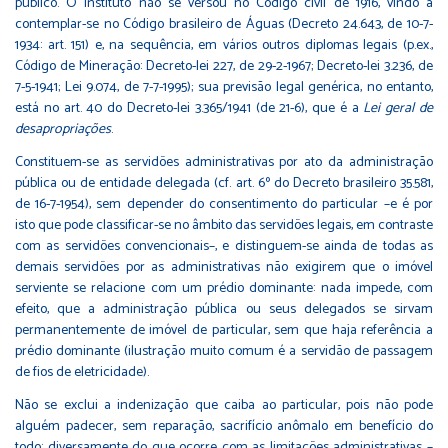
público. O instituto não se versou no Código civil de 1916, vindo a
contemplar-se no Código brasileiro de Águas (Decreto 24.643, de 10-7-
1934: art. 151) e, na sequência, em vários outros diplomas legais (p.ex.,
Código de Mineração: Decreto-lei 227, de 29-2-1967; Decreto-lei 3.236, de
7-5-1941; Lei 9.074, de 7-7-1995); sua previsão legal genérica, no entanto,
está no art. 40 do Decreto-lei 3.365/1941 (de 21-6), que é a
Lei geral de
desapropriações
.
Constituem-se as servidões administrativas por ato da administração
pública ou de entidade delegada (cf. art. 6º do Decreto brasileiro 35.581,
de 16-7-1954), sem depender do consentimento do particular –e é por
isto que pode classificar-se no âmbito das servidões legais, em contraste
com as servidões convencionais–, e distinguem-se ainda de todas as
demais servidões por as administrativas não exigirem que o imóvel
serviente se relacione com um prédio dominante: nada impede, com
efeito, que a administração pública ou seus delegados se sirvam
permanentemente de imóvel de particular, sem que haja referência a
prédio dominante (ilustração muito comum é a servidão de passagem
de fios de eletricidade).
Não se exclui a indenização que caiba ao particular, pois não pode
alguém padecer, sem reparação, sacrifício anômalo em benefício do
todo: diversamente do que ocorre com as limitações administrativas –