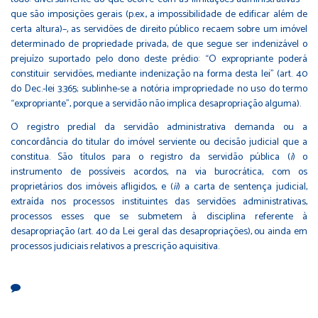
que são imposições gerais (p.ex., a impossibilidade de edificar além de
certa altura)–, as servidões de direito público recaem sobre um imóvel
determinado de propriedade privada, de que segue ser indenizável o
prejuízo suportado pelo dono deste prédio: “O expropriante poderá
constituir servidões, mediante indenização na forma desta lei” (art. 40
do Dec.-lei 3.365; sublinhe-se a notória impropriedade no uso do termo
“expropriante”, porque a servidão não implica desapropriação alguma).
O registro predial da servidão administrativa demanda ou a
concordância do titular do imóvel serviente ou decisão judicial que a
constitua. São títulos para o registro da servidão pública (
i
) o
instrumento de possíveis acordos, na via burocrática, com os
proprietários dos imóveis afligidos, e (
ii
) a carta de sentença judicial,
extraída nos processos instituintes das servidões administrativas,
processos esses que se submetem à disciplina referente à
desapropriação (art. 40 da Lei geral das desapropriações), ou ainda em
processos judiciais relativos a prescrição aquisitiva.