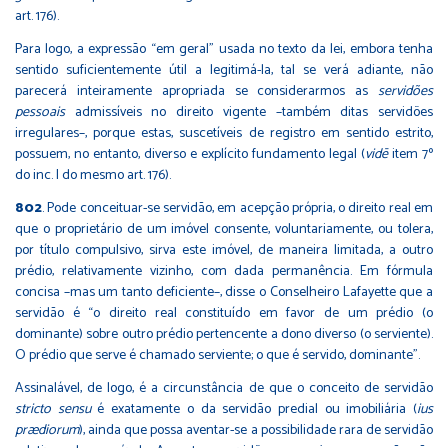
art. 176).
Para logo, a expressão “em geral” usada no texto da lei, embora tenha
sentido suficientemente útil a legitimá-la, tal se verá adiante, não
parecerá inteiramente apropriada se considerarmos as
servidões
pessoais
admissíveis no direito vigente –também ditas servidões
irregulares–, porque estas, suscetíveis de registro em sentido estrito,
possuem, no entanto, diverso e explícito fundamento legal (
vid
ē
item 7º
do inc. I do mesmo art. 176).
802
. Pode conceituar-se servidão, em acepção própria, o direito real em
que o proprietário de um imóvel consente, voluntariamente, ou tolera,
por título compulsivo, sirva este imóvel, de maneira limitada, a outro
prédio, relativamente vizinho, com dada permanência. Em fórmula
concisa –mas um tanto deficiente–, disse o Conselheiro Lafayette que a
servidão é “o direito real constituído em favor de um prédio (o
dominante) sobre outro prédio pertencente a dono diverso (o serviente).
O prédio que serve é chamado serviente; o que é servido, dominante”.
Assinalável, de logo, é a circunstância de que o conceito de servidão
stricto sensu
é exatamente o da servidão predial ou imobiliária (
ius
prædiorum
), ainda que possa aventar-se a possibilidade rara de servidão