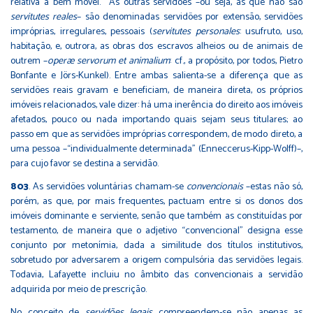
relativa a bem móvel. As outras servidões –ou seja, as que não são
servitutes reales
– são denominadas servidões por extensão, servidões
impróprias, irregulares, pessoais (
servitutes personales
: usufruto, uso,
habitação, e, outrora, as obras dos escravos alheios ou de animais de
outrem –
operæ servorum et animalium
: cf., a propósito, por todos, Pietro
Bonfante e Jörs-Kunkel). Entre ambas salienta-se a diferença que as
servidões reais gravam e beneficiam, de maneira direta, os próprios
imóveis relacionados, vale dizer: há uma inerência do direito aos imóveis
afetados, pouco ou nada importando quais sejam seus titulares; ao
passo em que as servidões impróprias correspondem, de modo direto, a
uma pessoa –“individualmente determinada” (Enneccerus-Kipp-Wolff)–,
para cujo favor se destina a servidão.
803
. As servidões voluntárias chamam-se
convencionais
–estas não só,
porém, as que, por mais frequentes, pactuam entre si os donos dos
imóveis dominante e serviente, senão que também as constituídas por
testamento, de maneira que o adjetivo “convencional” designa esse
conjunto por metonímia, dada a similitude dos títulos institutivos,
sobretudo por adversarem a origem compulsória das servidões legais.
Todavia, Lafayette incluiu no âmbito das convencionais a servidão
adquirida por meio de prescrição.
No conceito de
servidões legais
compreendem-se não apenas as