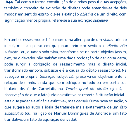
844
. Tal como o termo constituição de direitos possui duas acepções,
também o conceito de extinção de direitos pode entender-se de dois
modos: em sentido estrito, diz-se a extinção
objetiva
de um direito; com
significação menos própria, refere-se a sua extinção
subjetiva
.
Em ambos esses modos há sempre uma alteração de um
status
jurídico
inicial, mas ao passo em que, num primeiro sentido, o
direito não
subsiste
–ou, quando sobreviva, transforma-se na parte objetiva (assim,
p.ex., se o devedor não satisfaz uma dada obrigação de dar coisa certa,
pode surgir a obrigação de ressarcimento, mas o direito inicial,
transformado embora, subsiste e é a causa do débito ressarcitório). Na
acepção imprópria (extinção subjetiva), preserva-se objetivamente a
relação de direito, ainda que se modifique, no todo ou em parte, sua
titularidade: é de Carnelutti, na
Teoria geral do direito
(§ 113), a
observação de que o fato jurídico extintivo se reporta à situação inicial –
esta que padece a eficácia extintiva–, mas
constitui
uma nova situação, o
que sugere ao autor a ideia de tratar-se mais exatamente de um
fato
substitutivo
(ou, na lição de Manuel Domingues de Andrade, um fato
translativo, um fato de aquisição derivada).