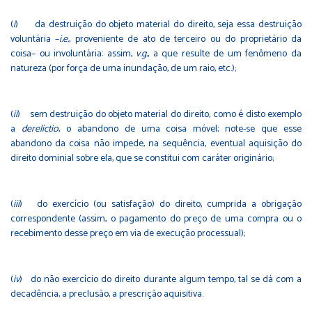
(
i
) da destruição do objeto material do direito, seja essa destruição
voluntária –
i.e.
, proveniente de ato de terceiro ou do proprietário da
coisa– ou involuntária: assim,
v.g.
, a que resulte de um fenômeno da
natureza (por força de uma inundação, de um raio, etc.);
(
ii
) sem destruição do objeto material do direito, como é disto exemplo
a
derelictio
, o abandono de uma coisa móvel; note-se que esse
abandono da coisa não impede, na sequência, eventual aquisição do
direito dominial sobre ela, que se constitui com caráter originário;
(
iii
) do exercício (ou satisfação) do direito, cumprida a obrigação
correspondente (assim, o pagamento do preço de uma compra ou o
recebimento desse preço em via de execução processual);
(
iv
) do não exercício do direito durante algum tempo, tal se dá com a
decadência, a preclusão, a prescrição aquisitiva.