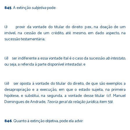
845
. A extinção
subjetiva
pode:
(
i
) provir da vontade do titular do direito: p.ex., na doação de um
imóvel, na cessão de um crédito, até mesmo, em dado aspecto, na
sucessão testamentária;
(
ii
) ser indiferente a essa vontade (tal é o caso da sucessão
ab intestato
,
ou seja, a referida à parte disponível intestada); e
(
iii
) ser oposta à vontade do titular do direito, de que são exemplos a
desapropriação e a execução, em que o estado sujeita, na primeira
hipótese, e substitui, na segunda, a vontade desse titular (cf. Manuel
Domingues de Andrade,
Teoria geral da relação jurídica
, item 59).
846
. Quanto à extinção objetiva, pode ela advir: