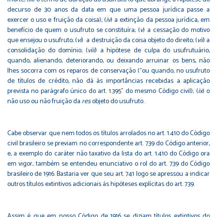
decurso de 30 anos da data em que uma pessoa jurídica passe a
exercer o uso e fruição da coisa); (
iv
) a extinção da pessoa jurídica, em
benefício de quem o usufruto se constituíra; (
v
) a cessação do motivo
que ensejou o usufruto; (
vi
) a destruição da coisa objeto do direito; (
vii
) a
consolidação do domínio; (
viii
) a hipótese de culpa do usufrutuário,
quando, alienando, deteriorando, ou deixando arruinar os bens, não
lhes socorra com os reparos de conservação (“ou quando, no usufruto
de títulos de crédito, não dá às importâncias recebidas a aplicação
prevista no parágrafo único do art. 1.395” do mesmo Código civil); (
ix
) o
não uso ou não fruição da
res
objeto do usufruto.
Cabe observar que nem todos os títulos arrolados no art. 1.410 do Código
civil brasileiro se previam no correspondente art. 739 do Código anterior,
e, a exemplo do caráter não taxativo da lista do art. 1.410 do Código ora
em vigor, também se entendeu enunciativo o rol do art. 739 do Código
brasileiro de 1916. Bastaria ver que seu art. 741 logo se apressou a indicar
outros títulos extintivos adicionais às hipóteses explícitas do art. 739.
Assim é que em nosso Código de 1916 se diziam títulos extintivos do