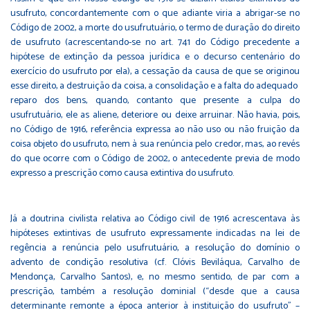
usufruto, concordantemente com o que adiante viria a abrigar-se no
Código de 2002, a morte do usufrutuário, o termo de duração do direito
de usufruto (acrescentando-se no art. 741 do Código precedente a
hipótese de extinção da pessoa jurídica e o decurso centenário do
exercício do usufruto por ela), a cessação da causa de que se originou
esse direito, a destruição da coisa, a consolidação e a falta do adequado
reparo dos bens, quando, contanto que presente a culpa do
usufrutuário, ele as aliene, deteriore ou deixe arruinar. Não havia, pois,
no Código de 1916, referência expressa ao não uso ou não fruição da
coisa objeto do usufruto, nem à sua renúncia pelo credor, mas, ao revés
do que ocorre com o Código de 2002, o antecedente previa de modo
expresso a prescrição como causa extintiva do usufruto.
Já a doutrina civilista relativa ao Código civil de 1916 acrescentava às
hipóteses extintivas de usufruto expressamente indicadas na lei de
regência a renúncia pelo usufrutuário, a resolução do domínio o
advento de condição resolutiva (cf. Clóvis Beviláqua, Carvalho de
Mendonça, Carvalho Santos), e, no mesmo sentido, de par com a
prescrição, também a resolução dominial (“desde que a causa
determinante remonte a época anterior à instituição do usufruto” –