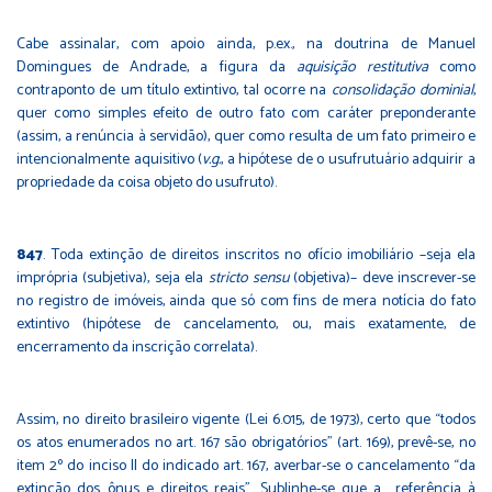
Cabe assinalar, com apoio ainda, p.ex., na doutrina de Manuel
Domingues de Andrade, a figura da
aquisição restitutiva
como
contraponto de um título extintivo, tal ocorre na
consolidação dominial
,
quer como simples efeito de outro fato com caráter preponderante
(assim, a renúncia à servidão), quer como resulta de um fato primeiro e
intencionalmente aquisitivo (
v.g.
, a hipótese de o usufrutuário adquirir a
propriedade da coisa objeto do usufruto).
847
. Toda extinção de direitos inscritos no ofício imobiliário –seja ela
imprópria (subjetiva), seja ela
stricto sensu
(objetiva)– deve inscrever-se
no registro de imóveis, ainda que só com fins de mera notícia do fato
extintivo (hipótese de cancelamento, ou, mais exatamente, de
encerramento da inscrição correlata).
Assim, no direito brasileiro vigente (Lei 6.015, de 1973), certo que “todos
os atos enumerados no art. 167 são obrigatórios” (art. 169), prevê-se, no
item 2º do inciso II do indicado art. 167, averbar-se o cancelamento “da
extinção dos ônus e direitos reais”. Sublinhe-se que a referência à