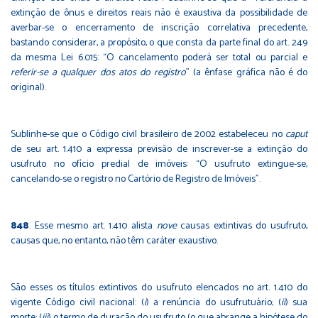
extinção de ônus e direitos reais não é exaustiva da possibilidade de
averbar-se o encerramento de inscrição correlativa precedente,
bastando considerar, a propósito, o que consta da parte final do art. 249
da mesma Lei 6.015: “O cancelamento poderá ser total ou parcial e
referir-se a qualquer dos atos do registro
” (a ênfase gráfica não é do
original).
Sublinhe-se que o Código civil brasileiro de 2002 estabeleceu no
caput
de seu art. 1.410 a expressa previsão de inscrever-se a extinção do
usufruto no ofício predial de imóveis: “O usufruto extingue-se,
cancelando-se o registro no Cartório de Registro de Imóveis”.
848
. Esse mesmo art. 1.410 alista
nove
causas extintivas do usufruto,
causas que, no entanto, não têm caráter exaustivo.
São esses os títulos extintivos do usufruto elencados no art. 1.410 do
vigente Código civil nacional: (
i
) a renúncia do usufrutuário; (
ii
) sua
morte; (
iii
) o termo de duração do usufruto (o que abrange a hipótese do