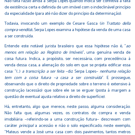
Não falta razão ainda a Serpa Lopes quando indica ser conflitiva a falta
de existência certa e definida de um imóvel com o indeclinável princípio
da especialidade (para até não dizer do princípio da determinação).
Todavia, invocando um exemplo de Cesare Gasca (
in
Trattato della
compra-vendita
), Serpa Lopes examina a hipótese da venda de uma casa
a ser construída.
Entende este notável jurista brasileiro que essa hipótese não é, "
ao
menos em relação ao Registro de Imóveis
", uma genuína venda de
coisa futura. Indica, a propósito, ser necessária, com precedência à
venda dessa casa, a alienação do solo em que se projeta edificar essa
casa: "(…)
a transcrição a ser feita
−diz Serpa Lopes−
nenhuma relação
tem com a coisa futura −a casa a ser construída
". E prossegue,
observando que o direito de propriedade sobre o terreno é extensivo à
construção (acessão) que sobre ele se se erguer (posta à margem a
questão de eventual ajusta relativo a direito de superfície).
Há, entretanto, algo que merece, neste passo, alguma consideração.
Não falta que, algumas vezes, os contratos de compra e venda
imobiliária −referindo-se a uma construção futura− descrevam com
caráter
principal
a acessão e não o solo especificado; neste exemplo,
"Mateus vende a José uma casa com dois pavimentos, tantos metros