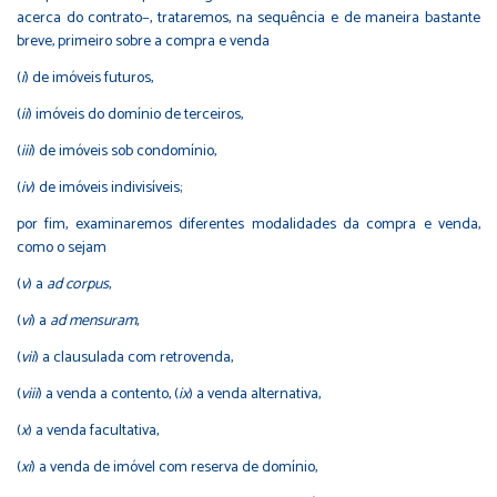
acerca do contrato−, trataremos, na sequência e de maneira bastante
breve, primeiro sobre a compra e venda
(
i
) de imóveis futuros,
(
ii
) imóveis do domínio de terceiros,
(
iii
) de imóveis sob condomínio,
(
iv
) de imóveis indivisíveis;
por fim, examinaremos diferentes modalidades da compra e venda,
como o sejam
(
v
) a
ad corpus
,
(
vi
) a
ad mensuram
,
(
vii
) a clausulada com retrovenda,
(
viii
) a venda a contento, (
ix
) a venda alternativa,
(
x
) a venda facultativa,
(
xi
) a venda de imóvel com reserva de domínio,