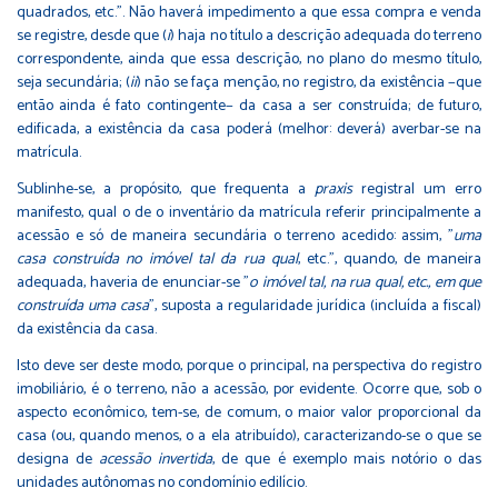
quadrados, etc.". Não haverá impedimento a que essa compra e venda
se registre, desde que (
i
) haja no título a descrição adequada do terreno
correspondente, ainda que essa descrição, no plano do mesmo título,
seja secundária; (
ii
) não se faça menção, no registro, da existência −que
então ainda é fato contingente− da casa a ser construída; de futuro,
edificada, a existência da casa poderá (melhor: deverá) averbar-se na
matrícula.
Sublinhe-se, a propósito, que frequenta a
praxis
registral um erro
manifesto, qual o de o inventário da matrícula referir principalmente a
acessão e só de maneira secundária o terreno acedido: assim, "
uma
casa construída no imóvel tal da rua qual
, etc.", quando, de maneira
adequada, haveria de enunciar-se "
o imóvel tal, na rua qual, etc., em que
construída uma casa
", suposta a regularidade jurídica (incluída a fiscal)
da existência da casa.
Isto deve ser deste modo, porque o principal, na perspectiva do registro
imobiliário, é o terreno, não a acessão, por evidente. Ocorre que, sob o
aspecto econômico, tem-se, de comum, o maior valor proporcional da
casa (ou, quando menos, o a ela atribuído), caracterizando-se o que se
designa de
acessão invertida
, de que é exemplo mais notório o das
unidades autônomas no condomínio edilício.