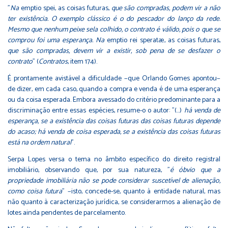
"
Na
emptio spei, as coisas futuras,
que são compradas, podem vir a não
ter existência. O exemplo clássico é o do pescador do lanço da rede.
Mesmo que nenhum peixe sela colhido, o contrato é válido, pois o que se
comprou foi uma esperança. Na
emptio rei speratæ, as coisas futuras,
que são compradas, devem vir a existir, sob pena de se desfazer o
contrato
" (
Contratos
, item 174).
É prontamente avistável a dificuldade −que Orlando Gomes apontou−
de dizer, em cada caso, quando a compra e venda é de uma esperança
ou da coisa esperada. Embora avessado do critério predominante para a
discriminação entre essas espécies, resume-o o autor: "(…)
há venda de
esperança, se a existência das coisas futuras das coisas futuras depende
do acaso; há venda de coisa esperada, se a existência das coisas futuras
está na ordem natural
".
Serpa Lopes versa o tema no âmbito específico do direito registral
imobiliário, observando que, por sua natureza, "
é óbvio que a
propriedade imobiliária não se pode considerar suscetível de alienação,
como coisa futura
" −isto, concede-se, quanto à entidade natural, mas
não quanto à caracterização jurídica, se considerarmos a alienação de
lotes ainda pendentes de parcelamento.