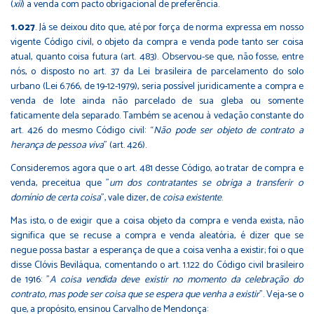
(
xii
) a venda com pacto obrigacional de preferência.
1.027
.
Já se deixou dito que, até por força de norma expressa em nosso
vigente Código civil, o objeto da compra e venda pode tanto ser coisa
atual, quanto coisa futura (art. 483). Observou-se que, não fosse, entre
nós, o disposto no art.
37 da Lei brasileira de parcelamento do solo
urbano (Lei 6.766, de 19-12-1979), seria possível juridicamente a compra e
venda de lote ainda não parcelado de sua gleba ou somente
faticamente dela separado. Também se acenou à vedação constante do
art. 426 do mesmo Código civil: “
Não pode ser objeto de contrato a
herança de pessoa viva
” (art. 426).
Consideremos agora que o art. 481 desse Código, ao tratar de compra e
venda, preceitua que "
um dos contratantes se obriga a transferir o
domínio de certa coisa
", vale dizer, de
coisa existente
.
Mas isto, o de exigir que a coisa objeto da compra e venda exista, não
significa que se recuse a compra e venda aleatória, é dizer que se
negue possa bastar a esperança de que a coisa venha a existir; foi o que
disse Clóvis Beviláqua, comentando o art. 1.122 do Código civil brasileiro
de 1916: "
A coisa vendida deve existir no momento da celebração do
contrato, mas pode ser coisa que se espera que venha a existir
". Veja-se o
que, a propósito, ensinou Carvalho de Mendonça: