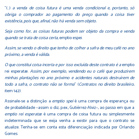
"(…)
a venda de coisa futura é uma venda condicional e, portanto, só
obriga o comprador ao pagamento do preço quando a coisa tiver
existência, pois que, afinal, não há venda sem objeto.
Seja como for, as coisas futuras podem ser objeto da compra e venda
quando se trata de coisa certa,
emptio espei.
Assim, se vendo o direito que tenho de colher a safra de meu café no ano
próximo, a venda é válida.
O que constitui coisa incerta e por isso excluída deste contrato é a
emptio
rei esperatæ.
Assim, por exemplo, vendendo eu o café que produzirem
minhas plantações no ano próximo e acidentes naturais destruírem de
todo a safra, o contrato não se forma
" (
Contratos no direito brasileiro
,
item 142).
Assinale-se a distinção: a
emptio spei
é uma compra de esperança ou
de probabilidade −assim o diz, p.ex., Gutiérrez-Alviz−, ao passo em que a
emptio rei esperatæ
é uma compra de coisa futura ou simplesmente
indeterminada que se exija venha a existir para que o contrato se
atualize. Tenha-se em conta esta diferenciação indicada por Orlando
Gomes: