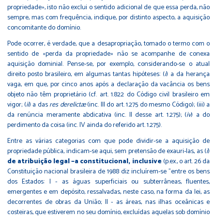
propriedade», isto não exclui o sentido adicional de que essa perda, não
sempre, mas com frequência, indique, por distinto aspecto, a aquisição
concomitante do domínio.
Pode ocorrer, é verdade, que a desapropriação, tomado o termo com o
sentido de «perda da propriedade» não se acompanhe de conexa
aquisição dominial. Pense-se, por exemplo, considerando-se o atual
direito posto brasileiro, em algumas tantas hipóteses: (
i
) a da herança
vaga, em que, por cinco anos após a declaração da vacância os bens
objeto não têm proprietário (cf. art. 1.822 do Código civil brasileiro em
vigor; (
ii
) a das
res derelictæ
(inc. III do art. 1.275 do mesmo Código); (iii) a
da renúncia meramente abdicativa (inc. II desse art. 1.275); (
iv
) a do
perdimento da coisa (inc. IV ainda do referido art. 1.275).
Entre as várias categorias com que pode dividir-se a aquisição de
propriedade pública, indicam-se aqui, sem pretensão de exauri-las, as (
i
)
de atribuição legal −a constitucional, inclusive
(p.ex., o art. 26 da
Constituição nacional brasileira de 1988 diz incluírem-se "entre os bens
dos Estados: I - as águas superficiais ou subterrâneas, fluentes,
emergentes e em depósito, ressalvadas, neste caso, na forma da lei, as
decorrentes de obras da União; II - as áreas, nas ilhas oceânicas e
costeiras, que estiverem no seu domínio, excluídas aquelas sob domínio