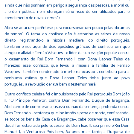
ainda que não ponham em perigo a segurança das pessoas, a moral ou
a ordem pública, nem ofereçam sério risco de ser utilizados para o
cometimento de novos crimes").
Abra-se aqui um parêntese, para excursionar um pouco pelas «brumas
do tempo". O tema do confisco não é estranho às raízes de nosso
direito, registrando-o a história medieval do direito português.
Lembremo-nos aqui de dois episódios gráficos de confisco, um que
atingiu o alfaiate Fernão Vásques −o líder da sublevação popular contra
o casamento do Rei Dom Fernando I com Dona Leonor Teles de
Menezes; esse confisco, que levou à miséria a família de Fernão
Vásques −também condenado à morte na ocasião−, contribuiu para a
nenhuma estima que Dona Leonor Teles tinha junto ao povo
português... a revolução de 1383 bem o testemunhará.
Outro confisco célebre foi o impulsionado pelo Rei português Dom João
II, "O Príncipe Perfeito", contra Dom Fernando, Duque de Bragança.
Abdicando de considerar a justeza ou não da sentença proferida contra
Dom Fernando −sentença que lhe impôs a pena de morte, confiscando-
se todos os bens da Casa de Bragança−, cabe observar que essa Casa
ducal foi restaurada pelo sucessor de Dom João II, seu primo o Rei Dom
Manuel I, o Venturoso. Pois bem, 80 anos mais tarde, a Duquesa de