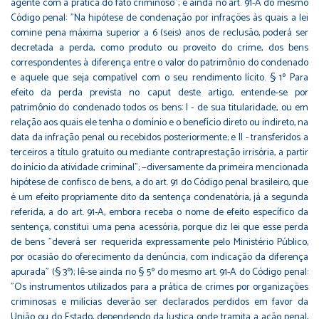
agente com a prática do fato criminoso"; e ainda no art. 91-A do mesmo
Código penal: "Na hipótese de condenação por infrações às quais a lei
comine pena máxima superior a 6 (seis) anos de reclusão, poderá ser
decretada a perda, como produto ou proveito do crime, dos bens
correspondentes à diferença entre o valor do patrimônio do condenado
e aquele que seja compatível com o seu rendimento lícito. § 1º Para
efeito da perda prevista no caput deste artigo, entende-se por
patrimônio do condenado todos os bens: I - de sua titularidade, ou em
relação aos quais ele tenha o domínio e o benefício direto ou indireto, na
data da infração penal ou recebidos posteriormente; e II - transferidos a
terceiros a título gratuito ou mediante contraprestação irrisória, a partir
do início da atividade criminal"; −diversamente da primeira mencionada
hipótese de confisco de bens, a do art. 91 do Código penal brasileiro, que
é um efeito propriamente dito da sentença condenatória, já a segunda
referida, a do art. 91-A, embora receba o nome de efeito específico da
sentença, constitui uma pena acessória, porque diz lei que esse perda
de bens "deverá ser requerida expressamente pelo Ministério Público,
por ocasião do oferecimento da denúncia, com indicação da diferença
apurada" (§ 3º); lê-se ainda no § 5º do mesmo art. 91-A do Código penal:
"Os instrumentos utilizados para a prática de crimes por organizações
criminosas e milícias deverão ser declarados perdidos em favor da
União ou do Estado, dependendo da Justiça onde tramita a ação penal,