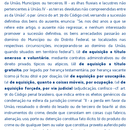
da União, Municípios ou terceiros; III - as ilhas fluviais e lacustres não
pertencentes à União; IV - as terras devolutas não compreendidas entre
as da União"; o par. único do art. 39 do Código civil, versando a sucessão
definitiva dos bens do ausente, enuncia: "Se, nos dez anos a que se
refere este artigo, o ausente não regressar, e nenhum interessado
promover a sucessão definitiva, os bens arrecadados passarão ao
domínio do Município ou do Distrito Federal, se localizados nas
respectivas circunscrições, incorporando-se ao domínio da União,
quando situados em território federal"); (
ii
)
de aquisição a título
oneroso e voluntário
, mediante contratos administrativos ou de
direito privado, típicos ou atípicos; (
iii
)
de aquisição a título
gratuito
, por legado, por herança testamentária, por herança vacante
(como já ficou dito) e por doação; (
iv
)
de aquisição por usucapião
;
(
v
)
de aquisição, quanto a coisas móveis, por ocupação
; (
vi
)
de
aquisição forçada, por via judicial
(adjudicação, confisco −cf. art.
91 do Código penal brasileiro, que indica entre os efeitos genéricos da
condenação na esfera da jurisdição criminal: "II - a perda em favor da
União, ressalvado o direito do lesado ou de terceiro de boa-fé: a) dos
instrumentos do crime, desde que consistam em coisas cujo fabrico,
alienação, uso, porte ou detenção constitua fato ilícito; b) do produto do
crime ou de qualquer bem ou valor que constitua proveito auferido pelo