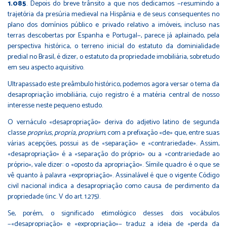
1.085
. Depois do breve trânsito a que nos dedicamos −resumindo a
trajetória da presúria medieval na Hispânia e de seus consequentes no
plano dos domínios público e privado relativo a imóveis, incluso nas
terras descobertas por Espanha e Portugal−, parece já aplainado, pela
perspectiva histórica, o terreno inicial do estatuto da dominialidade
predial no Brasil, é dizer, o estatuto da propriedade imobiliária, sobretudo
em seu aspecto aquisitivo.
Ultrapassado este preâmbulo histórico, podemos agora versar o tema da
desapropriação imobiliária, cujo registro é a matéria central de nosso
interesse neste pequeno estudo.
O vernáculo «desapropriação» deriva do adjetivo latino de segunda
classe
proprius, propria, proprium
, com a prefixação «de» que, entre suas
várias acepções, possui as de «separação» e «contrariedade». Assim,
«desapropriação» é a «separação do próprio» ou a «contrariedade ao
próprio», vale dizer: o «oposto da apropriação». Símile quadro é o que se
vê quanto à palavra «expropriação». Assinalável é que o vigente Código
civil nacional indica a desapropriação como causa de perdimento da
propriedade (inc. V do art. 1.275).
Se, porém, o significado etimológico desses dois vocábulos
−«desapropriação» e «expropriação»− traduz a ideia de «perda da