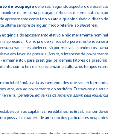
ato de ocupação
de terras. Segundo aspecto, o de esse fato
hipótese da presúria por ação particular, de uma autorização
a do apresamento como fato ou ato a que vinculado o direito de
esta última sempre de algum modo referível ao
placet
real.
om a exigência do apossamento efetivo e não meramente nominal
erra apresada). Como já o deixamos dito, porém, entendeu-se a
A presúria não se estabeleceu só por motivos econômicos −uma
rava em favor da presúria. Assim, o interesse de povoamento
ermamento», para prestigiar os demais fatores da presúria);
ortante, com o fim de recristianizar a cultura: os tempos eram,
ânimo totalitário), a vida as comunidades que se iam formando,
es atos, era ao povoamento do território. Tratava-se de atrair
Ferreira
, "
penetrou em terras da América, assim pela influência
 estabelecem as capitanias hereditárias no Brasil, mantendo-se
uanto possível o exagero de ambição dos particulares ocupantes