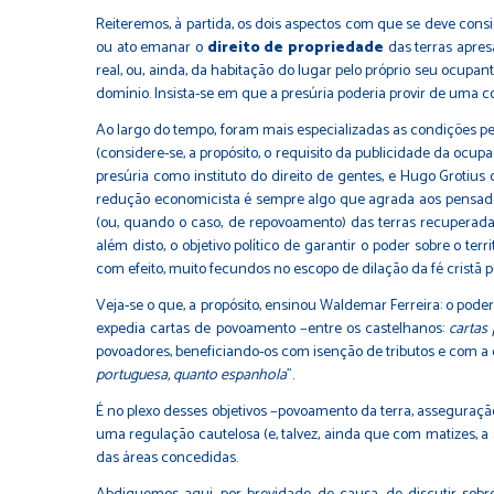
Reiteremos, à partida, os dois aspectos com que se deve consid
ou ato emanar o
direito de propriedade
das terras apres
real, ou, ainda, da habitação do lugar pelo próprio seu ocupa
domínio. Insista-se em que a presúria poderia provir de uma 
Ao largo do tempo, foram mais especializadas as condições pe
(considere-se, a propósito, o requisito da publicidade da oc
presúria como instituto do direito de gentes, e Hugo Grotiu
redução economicista é sempre algo que agrada aos pensador
(ou, quando o caso, de repovoamento) das terras recuperada
além disto, o objetivo político de garantir o poder sobre o te
com efeito, muito fecundos no escopo de dilação da fé cristã p
Veja-se o que, a propósito, ensinou
Waldemar Ferreira
: o pode
expedia cartas de povoamento −entre os castelhanos:
cartas
povoadores, beneficiando-os com isenção de tributos e com a c
portuguesa, quanto espanhola
".
É no plexo desses objetivos −povoamento da terra, asseguração
uma regulação cautelosa (e, talvez, ainda que com matizes, a 
das áreas concedidas.