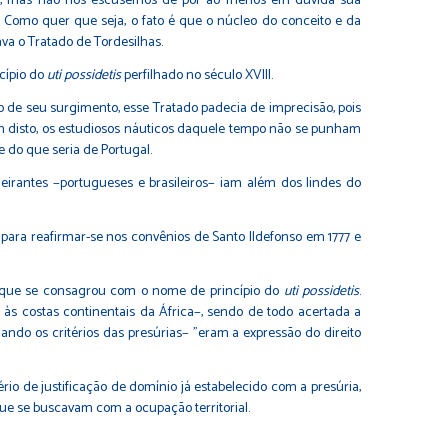
asil, mas não nos escusemos de pôr ao menos em dúvida sua
 Como quer que seja, o fato é que o núcleo do conceito e da
ava o Tratado de Tordesilhas.
cípio do
uti possidetis
perfilhado no século XVIII.
 de seu surgimento, esse Tratado padecia de imprecisão, pois
ém disto, os estudiosos náuticos daquele tempo não se punham
 do que seria de Portugal.
deirantes −portugueses e brasileiros− iam além dos lindes do
, para reafirmar-se nos convênios de Santo Ildefonso em 1777 e
s, oque se consagrou com o nome de princípio do
uti possidetis
.
 às costas continentais da África−, sendo de todo acertada a
ando os critérios das presúrias− "eram a expressão do direito
ério de justificação de domínio já estabelecido com a presúria,
que se buscavam com a ocupação territorial.