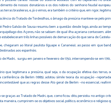
re o possível caráter feudal do sistema adotado com as capitanias no Br
ndimento de nossos donatários e os dos nobres do senhorio feudal europeu.
 terras brasileiras, e, já o vimos, era também o critério que, em rigor, legitim
escência do Tratado de Tordesilhas, o âmago da presúria manteve-se pelo prin
sé Pedro
Galvão de Sousa
resumiu bem a questão: desde logo, ainda ao tempo
 arquipélago dos Açores, não se sabiam de qual ilha açoriana contassem; al
e estabeleceram três linhas possíveis de demarcação do que seria de Castela e
be, chegaram ao litoral paulista (Iguape e Cananeia), ao passo em que ban
destinadas aos espanhóis.
o de Madri, surgiu em janeiro e fevereiro de 1750, interrompendo-se em 1761
ério que legitimara a presúria, qual seja, o da ocupação efetiva das terra
a conferência de Berlim (1885), adotou símile teoria da ocupação −reportada
contestável que as regras desse Ato geral de Berlim −no essencial, reafirm
u-se graças ao Tratado de Madri, que, como ficou dito, persistiu no antigo crit
 maneira, cumprirem-se os objetivos social, político, econômico e religioso 