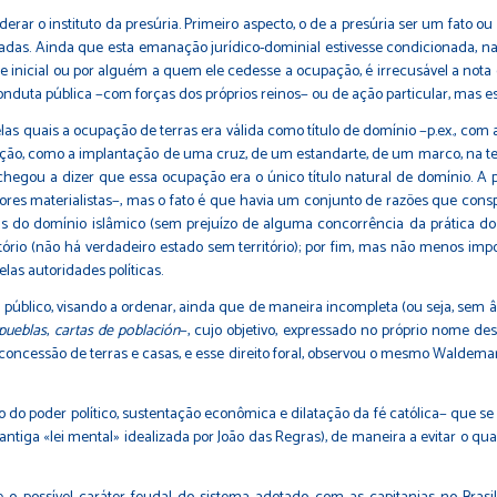
erar o instituto da presúria. Primeiro aspecto, o de a presúria ser um fato ou
adas. Ainda que esta emanação jurídico-dominial estivesse condicionada, na 
nte inicial ou por alguém a quem ele cedesse a ocupação, é irrecusável a not
conduta pública −com forças dos próprios reinos− ou de ação particular, mas 
las quais a ocupação de terras era válida como título de domínio −p.ex., c
upação, como a implantação de uma cruz, de um estandarte, de um marco, na t
s chegou a dizer que essa ocupação era o único título natural de domínio. 
es materialistas−, mas o fato é que havia um conjunto de razões que conspi
s do domínio islâmico (sem prejuízo de alguma concorrência da prática do «
rritório (não há verdadeiro estado sem território); por fim, mas não menos imp
elas autoridades políticas.
r público, visando a ordenar, ainda que de maneira incompleta (ou seja, sem 
 pueblas
,
cartas de población
−, cujo objetivo, expressado no próprio nome dess
oncessão de terras e casas, e esse direito foral, observou o mesmo
Waldemar 
 do poder político, sustentação econômica e dilatação da fé católica− que se
antiga «lei mental» idealizada por João das Regras), de maneira a evitar o q