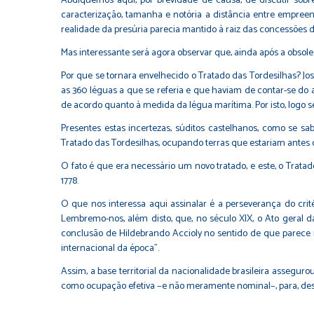
Abdiquemos aqui, por brevidade de causa, de discutir sob
caracterização, tamanha e notória a distância entre empree
realidade da presúria parecia mantido à raiz das concessões das
Mas interessante será agora observar que, ainda após a obsol
Por que se tornara envelhecido o Tratado das Tordesilhas? Jo
as 360 léguas a que se referia e que haviam de contar-se do
de acordo quanto à medida da légua marítima. Por isto, logo s
Presentes estas incertezas, súditos castelhanos, como se sa
Tratado das Tordesilhas, ocupando terras que estariam antes 
O fato é que era necessário um novo tratado, e este, o Tratad
1778.
O que nos interessa aqui assinalar é a perseverança do crit
Lembremo-nos, além disto, que, no século XIX, o Ato geral d
conclusão de Hildebrando Accioly no sentido de que parece in
internacional da época".
Assim, a base territorial da nacionalidade brasileira asseguro
como ocupação efetiva −e não meramente nominal−, para, desta