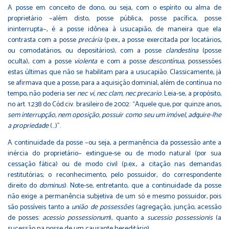
A posse em conceito de dono, ou seja, com o espírito ou alma de
proprietário −além disto, posse pública, posse pacífica, posse
ininterrupta−, é a posse idônea à usucapião, de maneira que ela
contrasta com a posse
precária
(p.ex., a posse exercitada por locatários,
ou comodatários, ou depositários), com a posse
clandestina
(posse
oculta), com a posse
violenta
e com a posse
descontínua
, possessões
estas últimas que não se habilitam para a usucapião. Classicamente, já
se afirmava que a posse, para a aquisição dominial, além de contínua no
tempo, não poderia ser
nec vi, nec clam, nec precario
. Leia-se, a propósito,
no art. 1.238 do Cód.civ. brasileiro de 2002: “Aquele que, por quinze anos,
sem interrupção, nem oposição, possuir como seu um imóvel, adquire-lhe
a propriedade
(…)”.
A continuidade da posse −ou seja, a permanência da possessão ante a
inércia do proprietário− extingue-se ou de modo natural (por sua
cessação fática) ou de modo civil (p.ex., a citação nas demandas
restitutórias; o reconhecimento, pelo possuidor, do correspondente
direito do
dominus
). Note-se, entretanto, que a continuidade da posse
não exige a permanência subjetiva de um só e mesmo possuidor, pois
são possíveis tanto a
união de possessões
(agregação, junção, acessão
de posses:
acessio possessionum
), quanto a
sucessio possessionis
(a
sucessão na posse de um causante hereditário).