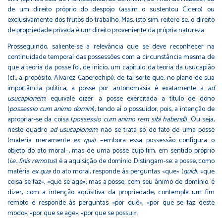
de um direito próprio do despojo (assim o sustentou Cicero) ou
exclusivamente dos frutos do trabalho. Mas, isto sim, reitere-se, o direito
de propriedade privada é um direito proveniente da própria natureza.
Prosseguindo, saliente-se a relevância que se deve reconhecer na
continuidade temporal das possessões com a circunstância mesma de
que a teoria da posse foi, de início, um capítulo da teoria da usucapião
(cf., a propósito, Alvarez Caperochipi), de tal sorte que, no plano de sua
importância política, a posse por antonomásia é exatamente a
ad
usucapionem
, equivale dizer: a posse exercitada a título de dono
(
possessio cum animo domini
), tendo aí o possuidor, pois, a intenção de
apropriar-se da coisa (
possessio cum animo rem sibi habendi
). Ou seja,
neste quadro
ad usucapionem
, não se trata só do fato de uma posse
(materia meramente
ex qua
) −embora essa possessão configura o
objeto do ato moral−, mas de uma posse cujo fim, em sentido próprio
(
i.e.
,
finis remotus
) é a aquisição de domínio. Distingam-se: a posse, como
matéria
ex qua
do ato moral, responde às perguntas «que» (
quid
), «que
coisa se faz», «que se age»; mas a posse, com seu ânimo de domínio, é
dizer, com a intenção aquisitiva da propriedade, contempla um fim
remoto e responde às perguntas «por quê», «por que se faz deste
modo», «por que se age», «por que se possui».