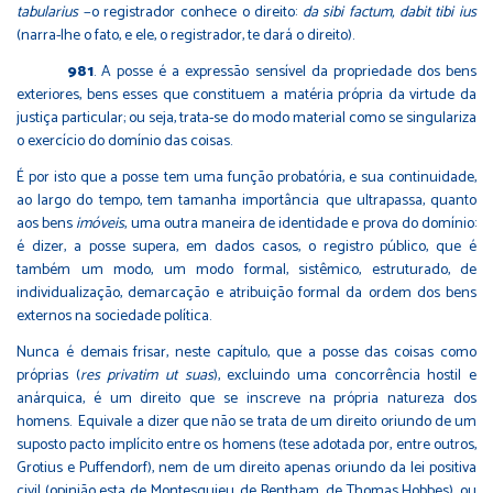
tabularius
−o registrador conhece o direito:
da sibi factum, dabit tibi ius
(narra-lhe o fato, e ele, o registrador, te dará o direito).
981
.
A posse é a expressão sensível da propriedade dos bens
exteriores, bens esses que constituem a matéria própria da virtude da
justiça particular; ou seja, trata-se do modo material como se singulariza
o exercício do domínio das coisas.
É por isto que a posse tem uma função probatória, e sua continuidade,
ao largo do tempo, tem tamanha importância que ultrapassa, quanto
aos bens
imóveis
, uma outra maneira de identidade e prova do domínio:
é dizer, a posse supera, em dados casos, o registro público, que é
também um modo, um modo formal, sistêmico, estruturado, de
individualização, demarcação e atribuição formal da ordem dos bens
externos na sociedade política.
Nunca é demais frisar, neste capítulo, que a posse das coisas como
próprias (
res privatim ut suas
), excluindo uma concorrência hostil e
anárquica, é um direito que se inscreve na própria natureza dos
homens. Equivale a dizer que não se trata de um direito oriundo de um
suposto pacto implícito entre os homens (tese adotada por, entre outros,
Grotius e Puffendorf), nem de um direito apenas oriundo da lei positiva
civil (opinião esta de Montesquieu, de Bentham, de Thomas Hobbes), ou