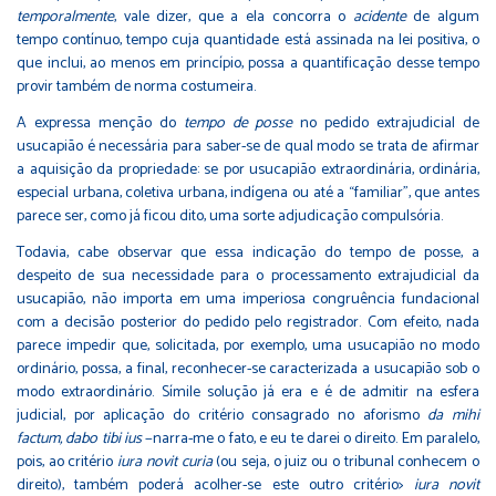
temporalmente
, vale dizer, que a ela concorra o
acidente
de algum
tempo contínuo, tempo cuja quantidade está assinada na lei positiva, o
que inclui, ao menos em princípio, possa a quantificação desse tempo
provir também de norma costumeira.
A expressa menção do
tempo de posse
no pedido extrajudicial de
usucapião é necessária para saber-se de qual modo se trata de afirmar
a aquisição da propriedade: se por usucapião extraordinária, ordinária,
especial urbana, coletiva urbana, indígena ou até a “familiar”, que antes
parece ser, como já ficou dito, uma sorte adjudicação compulsória.
Todavia, cabe observar que essa indicação do tempo de posse, a
despeito de sua necessidade para o processamento extrajudicial da
usucapião, não importa em uma imperiosa congruência fundacional
com a decisão posterior do pedido pelo registrador. Com efeito, nada
parece impedir que, solicitada, por exemplo, uma usucapião no modo
ordinário, possa, a final, reconhecer-se caracterizada a usucapião sob o
modo extraordinário. Símile solução já era e é de admitir na esfera
judicial, por aplicação do critério consagrado no aforismo
da mihi
factum, dabo tibi ius
−narra-me o fato, e eu te darei o direito. Em paralelo,
pois, ao critério
iura novit curia
(ou seja, o juiz ou o tribunal conhecem o
direito), também poderá acolher-se este outro critério>
iura novit