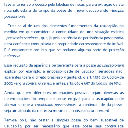
fase anterior ao processo, pelo tabelião de notas, para a extração da ata
notarial), está a do tempo da posse do imóvel usucapiendo −
tempus
possessionis
Trata-se aí de um dos elementos fundamentais da usucapião, na
medida em que considera a continuidade de uma situação estática
−
possessio continua
−, que, já pela aparência de persistência possessória,
gera confiança comunitária na propriedade correspondente do imóvel.
E é exatamente por isto que se reclama alguma sorte de proteção
defensiva.
Esse requisito da aparência perseverante para a posse
ad usucapionem
explica, por exemplo, a impossibilidade de usucapir servidões não
aparentes (para o direito brasileiro vigente, cf. o art. 1.379 do Cód.civ.de
2002 −arg.
a contrario sensu
; e, antes, arts. 696 e 697 do Cód.civ. de 1916).
Ainda que em diferentes ordenações positivas sejam diversas as
determinações do tempo de posse exigível para a usucapião, pode
afirmar-se que a
continuatio possessionis
−a continuidade da posse−
seja um atributo da natureza mesma das coisas (natura rerum).
Tem-se, pois, não bastar a simples posse do bem suscetível de
usucapião, por ser necessário que essa posse seja continuada