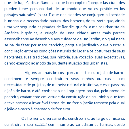
que de lugar”, disse Randle, o que bem explica “porque las ciudades
pueden tener personalidad de un modo que no es posible en los
paisajes naturales” (p. 14). É que nas cidades se conjugam a liberdade
humana e a necessidade natural dos homens, de tal sorte que, ainda
uma vez seguindo as pisadas de Randle, que foi o maior urbanista da
América hispânica, a criação de uma cidade antes mais parece
assemelhar-se ao desenho e aos cuidados de um jardim, no qual nada
se há de fazer por mero capricho, porque o jardineiro deve buscar a
conciliação entre as condições naturais do lugar e os costumes de seus
habitantes, suas tradições, sua história, sua vocação, suas expectativas,
dando exemplo ao modo da prudente atuação dos urbanistas.
Alguns animais brutos –p.ex., o castor ou o joão-de-barro–
constroem e sempre construíram seus ninhos ou casas sem
necessidade de projetos, de maneira natural e instintiva, e esse pássaro,
o joão-de-barro, é até conhecido, na linguagem popular, pelo nome de
pedreiro, exatamente em virtude da construção de seu ninho, que tem
e teve sempre a invariável forma de um forno (razão também pela qual
o joão-de-barro é chamado de forneiro).
Os homens, diversamente, constroem e, ao largo da história,
construíram seu
habitat
com inúmeras variadíssimas formas, desde