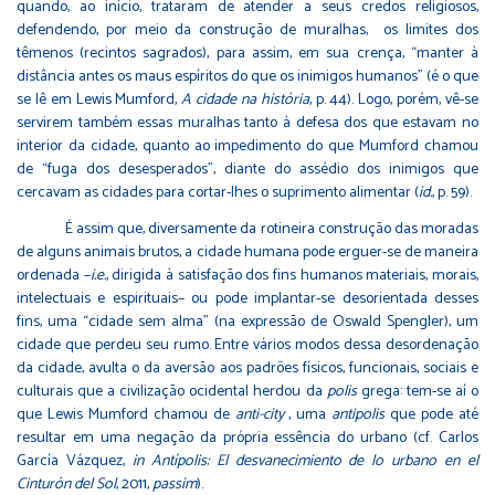
quando, ao início, trataram de atender a seus credos religiosos,
defendendo, por meio da construção de muralhas, os limites dos
têmenos (recintos sagrados), para assim, em sua crença, “manter à
distância antes os maus espíritos do que os inimigos humanos” (é o que
se lê em Lewis Mumford,
A cidade na história
, p. 44). Logo, porém, vê-se
servirem também essas muralhas tanto à defesa dos que estavam no
interior da cidade, quanto ao impedimento do que Mumford chamou
de “fuga dos desesperados”, diante do assédio dos inimigos que
cercavam as cidades para cortar-lhes o suprimento alimentar (
id.
, p. 59).
É assim que, diversamente da rotineira construção das moradas
de alguns animais brutos, a cidade humana pode erguer-se de maneira
ordenada –
i.e.
, dirigida à satisfação dos fins humanos materiais, morais,
intelectuais e espirituais– ou pode implantar-se desorientada desses
fins, uma “cidade sem alma” (na expressão de Oswald Spengler), um
cidade que perdeu seu rumo. Entre vários modos dessa desordenação
da cidade, avulta o da aversão aos padrões físicos, funcionais, sociais e
culturais que a civilização ocidental herdou da
polis
grega: tem-se aí o
que Lewis Mumford chamou de
anti-city
, uma
antipolis
que pode até
resultar em uma negação da própria essência do urbano (cf. Carlos
García Vázquez,
in Antípolis: El desvanecimiento de lo urbano en el
Cinturón del Sol
, 2011,
passim
).