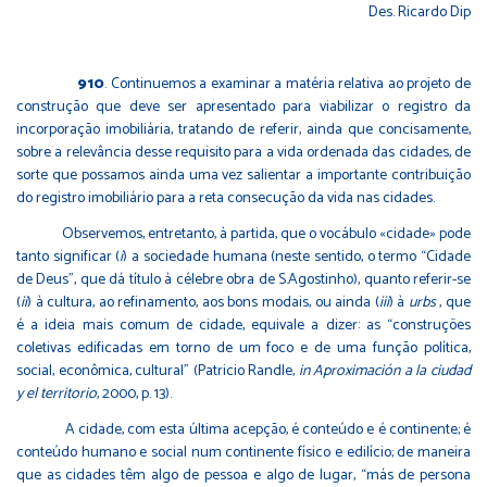
Des. Ricardo Dip
910
. Continuemos a examinar a matéria relativa ao projeto de
construção que deve ser apresentado para viabilizar o registro da
incorporação imobiliária, tratando de referir, ainda que concisamente,
sobre a relevância desse requisito para a vida ordenada das cidades, de
sorte que possamos ainda uma vez salientar a importante contribuição
do registro imobiliário para a reta consecução da vida nas cidades.
Observemos, entretanto, à partida, que o vocábulo «cidade» pode
tanto significar (
i
) a sociedade humana (neste sentido, o termo “Cidade
de Deus”, que dá título à célebre obra de S.Agostinho), quanto referir-se
(
ii
) à cultura, ao refinamento, aos bons modais, ou ainda (
iii
) à
urbs
, que
é a ideia mais comum de cidade, equivale a dizer: as “construções
coletivas edificadas em torno de um foco e de uma função política,
social, econômica, cultural” (Patricio Randle,
in
Aproximación a la ciudad
y el territorio
, 2000, p. 13).
A cidade, com esta última acepção, é conteúdo e é continente; é
conteúdo humano e social num continente físico e edilício; de maneira
que as cidades têm algo de pessoa e algo de lugar, “más de persona