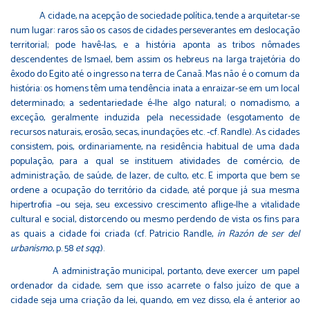
A cidade, na acepção de sociedade política, tende a arquitetar-se
num lugar: raros são os casos de cidades perseverantes em deslocação
territorial; pode havê-las, e a história aponta as tribos nômades
descendentes de Ismael, bem assim os hebreus na larga trajetória do
êxodo do Egito até o ingresso na terra de Canaã. Mas não é o comum da
história: os homens têm uma tendência inata a enraizar-se em um local
determinado; a sedentariedade é-lhe algo natural; o nomadismo, a
exceção, geralmente induzida pela necessidade (esgotamento de
recursos naturais, erosão, secas, inundações etc. -cf. Randle). As cidades
consistem, pois, ordinariamente, na residência habitual de uma dada
população, para a qual se instituem atividades de comércio, de
administração, de saúde, de lazer, de culto, etc. E importa que bem se
ordene a ocupação do território da cidade, até porque já sua mesma
hipertrofia –ou seja, seu excessivo crescimento aflige-lhe a vitalidade
cultural e social, distorcendo ou mesmo perdendo de vista os fins para
as quais a cidade foi criada (cf. Patricio Randle,
in
Razón de ser del
urbanismo
, p. 58
et sqq.
).
A administração municipal, portanto, deve exercer um papel
ordenador da cidade, sem que isso acarrete o falso juízo de que a
cidade seja uma criação da lei, quando, em vez disso, ela é anterior ao