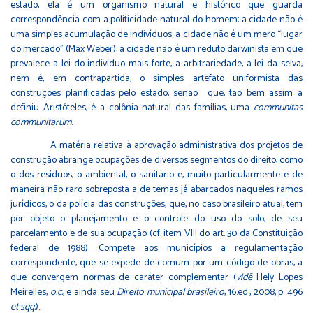
estado, ela é um organismo natural e histórico que guarda
correspondência com a politicidade natural do homem: a cidade não é
uma simples acumulação de indivíduos; a cidade não é um mero “lugar
do mercado” (Max Weber); a cidade não é um reduto darwinista em que
prevalece a lei do indivíduo mais forte, a arbitrariedade, a lei da selva,
nem é, em contrapartida, o simples artefato uniformista das
construções planificadas pelo estado, senão que, tão bem assim a
definiu Aristóteles, é a colônia natural das famílias, uma
communitas
communitarum
.
A matéria relativa à aprovação administrativa dos projetos de
construção abrange ocupações de diversos segmentos do direito, como
o dos resíduos, o ambiental, o sanitário e, muito particularmente e de
maneira não raro sobreposta a de temas já abarcados naqueles ramos
jurídicos, o da polícia das construções, que, no caso brasileiro atual, tem
por objeto o planejamento e o controle do uso do solo, de seu
parcelamento e de sua ocupação (cf. item VIII do art. 30 da Constituição
federal de 1988). Compete aos municípios a regulamentação
correspondente, que se expede de comum por um código de obras, a
que convergem normas de caráter complementar (
vid
ē
Hely Lopes
Meirelles,
o.c.
, e ainda seu
Direito municipal brasileiro
, 16.ed., 2008, p. 496
et sqq.
).