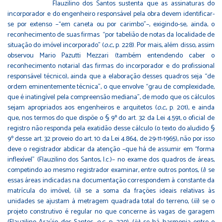
Flauzilino dos Santos sustenta que as assinaturas do
incorporador e do engenheiro responsável pela obra devem identificar-
se por extenso –“em caneta ou por carimbo”–, exigindo-se, ainda, o
reconhecimento de suas firmas “por tabelião de notas da localidade de
situação do imóvel incorporado” (
o.c.
, p. 228). Por mais, além disso, assim
observou Mario Pazutti Mezzari (também entendendo caber o
reconhecimento notarial das firmas do incorporador e do profissional
responsável técnico), ainda que a elaboração desses quadros seja “de
ordem eminentemente técnica”, o que envolve “grau de complexidade,
que é inatingível pela compreensão mediana”, de modo que os cálculos
sejam apropriados aos engenheiros e arquitetos (
o.c.
, p. 201), e ainda
que, nos termos do que dispõe o § 9º do art. 32 da Lei 4.591, o oficial de
registro não responda pela exatidão desse cálculo (o texto do aludido §
9º desse art. 32 proveio do art. 10 da Lei 4.864, de 29-11-1965), não por isso
deve o registrador abdicar da atenção –que há de assumir em “forma
inflexível” (Flauzilino dos Santos, l.c.)– no exame dos quadros de áreas,
competindo ao mesmo registrador examinar, entre outros pontos, (
i
) se
essas áreas indicadas na documentação correspondem à constante da
matrícula do imóvel, (
ii
) se a soma da frações ideais relativas às
unidades se ajustam à metragem quadrada total do terreno, (
iii
) se o
projeto construtivo é regular no que concerne às vagas de garagem