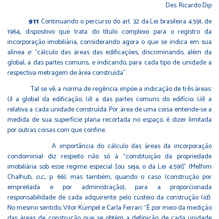
Des. Ricardo Dip
911
. Continuando o percurso do art. 32 da Lei brasileira 4.591, de
1964, dispositivo que trata do título complexo para o registro da
incorporação imobiliária, considerando agora o que se indica em sua
alínea
e
: “cálculo das áreas das edificações, discriminando, além da
global, a das partes comuns, e indicando, para cada tipo de unidade a
respectiva metragem de área construída”.
Tal se vê, a norma de regência impõe a indicação de três áreas:
(
i
) a global da edificação; (
ii
) a das partes comuns do edifício; (
iii
) a
relativa a cada unidade construída. Por área de uma coisa entende-se a
medida de sua superfície plana recortada no espaço, é dizer limitada
por outras coisas com que confine.
A importância do cálculo das áreas da incorporação
condominial diz respeito não só à “constituição da propriedade
imobiliária sob esse regime especial [ou seja, o da Lei 4.591]” (Melhim
Chalhub,
o.c.
, p. 66), mas também, quando o caso (construção por
empreitada e por administração), para a proporcionada
responsabilidade de cada adquirente pelo custeio da construção (
id.
).
No mesmo sentido, Vitor Kümpel e Carla Ferrari: “É por meio da medição
das áreas de construção que se obtém a definição de cada unidade