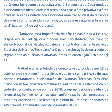
autônoma, bem como a respectiva área útil e construída. Cada unidade
é devidamente identificada e discriminada com a área privativa e a área
comum. A cada unidade corresponderá uma fração ideal do terreno e
das áreas comuns, sendo a soma de todas as áreas equivalente à área
total” (
o.c.
, tomo II do vol. 5, p. 2.452).
Tamanha essa importância do cálculo das áreas, a Lei 4.591
dispôs, em seu art. 53, que o poder executivo (federal), por meio do
Banco Nacional de Habitação, celebraria contratos com a Associação
Brasileira de Normas Técnicas (Abnt) para a elaboração de uma série de
regras, entre as quais as relativas às “áreas de construção” (letra
c
do §
1º).
A Abnt é uma entidade de direito privado, fundada em 28 de
setembro de 1940, sem fins lucrativos, e que tem, como primeira de suas
normas estatutárias, a elaboração de “Normas Técnicas Brasileiras
como Fórum Nacional de Normalização” (art. 1º de seus estatutos, com o
texto da consolidação de abril de 2018), compreendendo-se a ideia de
«normalização» como a racional uniformização de processos e
produtos, cabendo aqui salientar que a Abnt foi um dos fundadores da
International Organization for Standardization
(ISO).