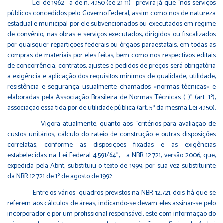
Lei de 1962 –a de n. 4.150 (de 21-11)– previra já que “nos serviços
públicos concedidos pelo Governo Federal, assim como nos de natureza
estadual e municipal por ele subvencionados ou executados em regime
de convênio, nas obras e serviços executados, dirigidos ou fiscalizados
por quaisquer repartições federais ou órgãos paraestatais, em todas as
compras de materiais por eles feitas, bem como nos respectivos editais
de concorrência, contratos, ajustes e pedidos de preços será obrigatória
a exigência e aplicação dos requisitos mínimos de qualidade, utilidade,
resistência e segurança usualmente chamados «normas técnicas» e
elaboradas pela Associação Brasileira de Normas Técnicas (…)” (art. 1º),
associação essa tida por de utilidade pública (art. 5º da mesma Lei 4.150).
Vigora atualmente, quanto aos “critérios para avaliação de
custos unitários, cálculo do rateio de construção e outras disposições
correlatas, conforme as disposições fixadas e as exigências
estabelecidas na Lei Federal 4.591/64”, a NBR 12.721, versão 2006, que,
expedida pela Abnt, substituiu o texto de 1999, por sua vez substituinte
da NBR 12.721 de 1º de agosto de 1992.
Entre os vários quadros previstos na NBR 12.721, dois há que se
referem aos cálculos de áreas, indicando-se devam eles assinar-se pelo
incorporador e por um profissional responsável, este com informação do