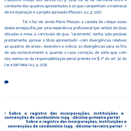
(Flauzilino Araújo dos Santos,
o.c.
, p. 229), (
iv
) se há harmonia entre o
constante dos quadros apresentados e os que componham o memorial
de incorporação e o projeto aprovado (Mezzari,
o.c.
, p. 202).
Tal o fez ver ainda Mario Mezzari, a cautela de cotejar esses
dados ensejou-lhe, por uma experiência profissional (por então) de duas
décadas e meia, a conclusão de que, “raramente”, tenha sido possível,
prontamente, aprovar o título apresentado –com divergências relativas
ao quadros de áreas–, levando-o a indicar as divergências para os fins
de seu esclarecimento e, quando o caso, correção, de sorte que, com
isto, eximiu-se da responsabilização penal prevista no § 7º do art. 32 da
Lei 4.591/1964 (
o.c.
, p. 203).
Sobre o registro das incorporações, instituições e
convenções de condomínio (sqq. -décima-primeira parte)
Sobre o registro das incorporações, instituições e
convenções de condomínio (sqq. -décima-terceira parte)