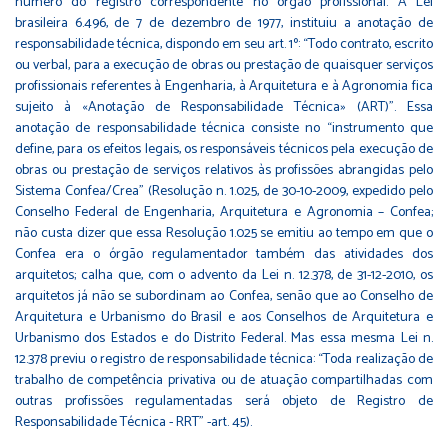
número do registro correspondente no órgão profissional. A Lei
brasileira 6.496, de 7 de dezembro de 1977, instituiu a anotação de
responsabilidade técnica, dispondo em seu art. 1º: “Todo contrato, escrito
ou verbal, para a execução de obras ou prestação de quaisquer serviços
profissionais referentes à Engenharia, à Arquitetura e à Agronomia fica
sujeito à «Anotação de Responsabilidade Técnica» (ART)”. Essa
anotação de responsabilidade técnica consiste no “instrumento que
define, para os efeitos legais, os responsáveis técnicos pela execução de
obras ou prestação de serviços relativos às profissões abrangidas pelo
Sistema Confea/Crea” (Resolução n. 1.025, de 30-10-2009, expedido pelo
Conselho Federal de Engenharia, Arquitetura e Agronomia – Confea;
não custa dizer que essa Resolução 1.025 se emitiu ao tempo em que o
Confea era o órgão regulamentador também das atividades dos
arquitetos; calha que, com o advento da Lei n. 12.378, de 31-12-2010, os
arquitetos já não se subordinam ao Confea, senão que ao Conselho de
Arquitetura e Urbanismo do Brasil e aos Conselhos de Arquitetura e
Urbanismo dos Estados e do Distrito Federal. Mas essa mesma Lei n.
12.378 previu o registro de responsabilidade técnica: “Toda realização de
trabalho de competência privativa ou de atuação compartilhadas com
outras profissões regulamentadas será objeto de Registro de
Responsabilidade Técnica - RRT” -art. 45).