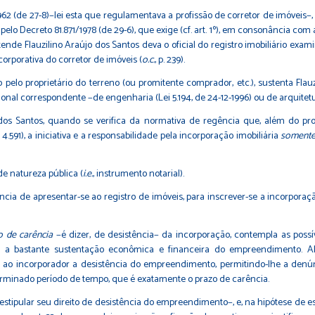
/1962 (de 27-8)−lei esta que regulamentava a profissão de corretor de imóveis
 pelo Decreto 81.871/1978 (de 29-6), que exige (cf. art. 1º), em consonância com a le
nde Flauzilino Araújo dos Santos deva o oficial do registro imobiliário exami
orporativa do corretor de imóveis (
o.c.
, p. 239).
o proprietário do terreno (ou promitente comprador, etc.), sustenta Flauzil
al correspondente −de engenharia (Lei 5.194, de 24-12-1996) ou de arquitetura 
dos Santos, quando se verifica da normativa de regência que, além do pro
 4.591), a iniciativa e a responsabilidade pela incorporação imobiliária
soment
e natureza pública (
i.e.
, instrumento notarial).
ência de apresentar-se ao registro de imóveis, para inscrever-se a incorporaçã
o de carência
−é dizer, de desistência− da incorporação, contempla as possí
er a bastante sustentação econômica e financeira do empreendimento. Al
ulte ao incorporador a desistência do empreendimento, permitindo-lhe a denú
terminado período de tempo, que é exatamente o prazo de carência.
estipular seu direito de desistência do empreendimento−, e, na hipótese de es