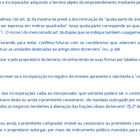
enha o incorporador adquirido o terreno objeto do empreendimento median
a alínea
l
do art. 32 da mesma lei prevê a discriminação da “quota-parte da 
ser expressa em metros quadrados” (essa quota-parte corresponde ao que, 
). O inciso I do mencionado art. 39 dispõe que se indique também o pagamen
 Fioranelli, para evitar conflitos futuros com os condôminos que aderirem
ir as unidades destinadas ao antigo dono do terreno” (o.c., p. 69).
tor e pelo proprietário do terreno, reconhecendo-se suas firmas por tabelião 
inscrever-se a incorporação no registro de imóveis, apresente o solicitante a 
de das incorporações caiba ao
incorporador
, que somente poderá ser o
constr
onário deste ou ainda o promitente cessionário− de
mandato outorgado por in
todos os negócios tendentes à alienação das frações ideais de terreno” (§ 2º do
ou ainda o promitente comprador imóvel ou cessionário ou promitente cessi
o proprietário outorgar, por meio de instrumento público, mandato para 