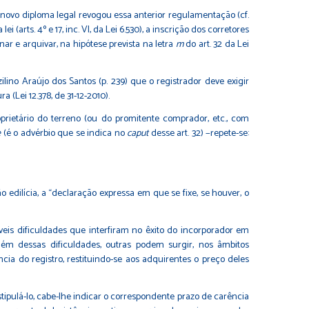
−, novo diploma legal revogou essa anterior regulamentação (cf.
i (arts. 4º e 17, inc. VI, da Lei 6.530), a inscrição dos corretores
nar e arquivar, na hipótese prevista na letra
m
do art. 32 da Lei
ino Araújo dos Santos (p. 239) que o registrador deve exigir
(Lei 12.378, de 31-12-2010).
prietário do terreno (ou do promitente comprador, etc., com
e
(é o advérbio que se indica no
caput
desse art. 32) −repete-se:
o edilícia, a “declaração expressa em que se fixe, se houver, o
veis dificuldades que interfiram no êxito do incorporador em
ém dessas dificuldades, outras podem surgir, nos âmbitos
ncia do registro, restituindo-se aos adquirentes o preço deles
tipulá-lo, cabe-lhe indicar o correspondente prazo de carência