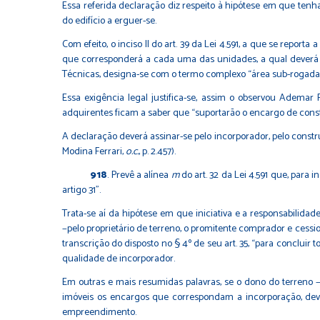
Essa referida declaração diz respeito à hipótese em que t
do edifício a erguer-se.
Com efeito, o inciso II do art. 39 da Lei 4.591, a que se reporta 
que corresponderá a cada uma das unidades, a qual deverá 
Técnicas, designa-se com o termo complexo “área sub-rogada”
Essa exigência legal justifica-se, assim o observou Ademar
adquirentes ficam a saber que “suportarão o encargo de constru
A declaração deverá assinar-se pelo incorporador, pelo constru
Modina Ferrari,
o.c.
, p. 2.457).
918
. Prevê a alínea
m
do art. 32 da Lei 4.591 que, para 
artigo 31”.
Trata-se aí da hipótese em que iniciativa e a responsabilida
−pelo proprietário de terreno, o promitente comprador e cessi
transcrição do disposto no § 4º de seu art. 35, “para concluir 
qualidade de incorporador.
Em outras e mais resumidas palavras, se o dono do terreno −
imóveis os encargos que correspondam a incorporação, deve 
empreendimento.