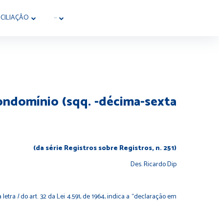
CILIAÇÃO
···
condomínio (sqq. -décima-sexta
(da série Registros sobre Registros, n. 251)
Des. Ricardo Dip
 letra
l
do art. 32 da Lei 4.591, de 1964, indica a “declaração em