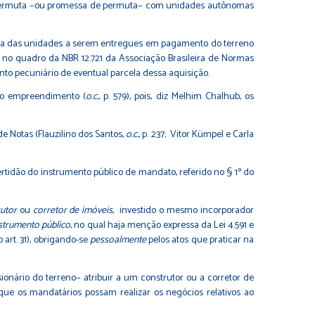
te permuta −ou promessa de permuta− com unidades autônomas
área das unidades a serem entregues em pagamento do terreno
no quadro da NBR 12.721 da Associação Brasileira de Normas
to pecuniário de eventual parcela dessa aquisição.
 ao empreendimento (
o.c.
, p. 579), pois, diz Melhim Chalhub, os
de Notas (Flauzilino dos Santos,
o.c.
, p. 237; Vitor Kümpel e Carla
“certidão do instrumento público de mandato, referido no § 1º do
utor
ou
corretor de imóveis
, investido o mesmo incorporador
strumento público
, no qual haja menção expressa da Lei 4.591 e
 art. 31), obrigando-se
pessoalmente
pelos atos que praticar na
onário do terreno− atribuir a um construtor ou a corretor de
que os mandatários possam realizar os negócios relativos ao