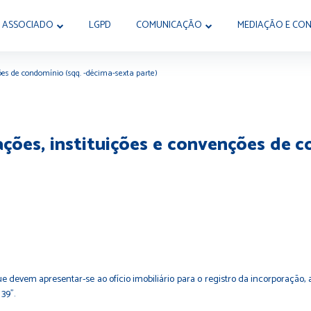
 ASSOCIADO
LGPD
COMUNICAÇÃO
MEDIAÇÃO E CON
ções de condomínio (sqq. -décima-sexta parte)
ações, instituições e convenções de 
evem apresentar-se ao ofício imobiliário para o registro da incorporação, a
 39”.