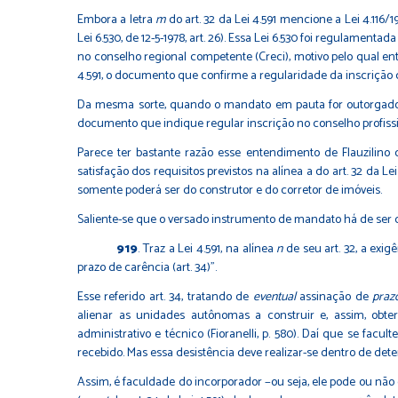
Embora a letra
m
do art. 32 da Lei 4.591 mencione a Lei 4.116
Lei 6.530, de 12-5-1978, art. 26). Essa Lei 6.530 foi regulamentada
no conselho regional competente (Creci), motivo pelo qual ente
4.591, o documento que confirme a regularidade da inscrição c
Da mesma sorte, quando o mandato em pauta for outorgado pel
documento que indique regular inscrição no conselho profission
Parece ter bastante razão esse entendimento de Flauzilino 
satisfação dos requisitos previstos na alínea a do art. 32 da Lei
somente poderá ser do construtor e do corretor de imóveis.
Saliente-se que o versado instrumento de mandato há de ser d
919
. Traz a Lei 4.591, na alínea
n
de seu art. 32, a exig
prazo de carência (art. 34)”.
Esse referido art. 34, tratando de
eventual
assinação de
praz
alienar as unidades autônomas a construir e, assim, obt
administrativo e técnico (Fioranelli, p. 580). Daí que se fac
recebido. Mas essa desistência deve realizar-se dentro de de
Assim, é faculdade do incorporador −ou seja, ele pode ou não 