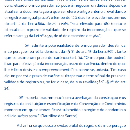
concretizado, o incorporador só poderá negociar unidades depois de
atualizar a documentação a que se refere o artigo anterior, revalidando
o registro por igual prazo”; o tempo de 120 dias foi elevado, nos termos
do art. 12 da Lei 4.864, de 29-11-1965: “Fica elevado para 180 (cento e
oitenta) dias o prazo de validade de registro da incorporação a que se
refere o art. 33 da Lei nº 4.591, de 16 de dezembro de 1964”);
(
ii
) admite a potencialidade de o incorporador desistir da
incorporação –ou vê-la denunciada (§ 3º do art. 35 da Lei 4.591)–, tanto
que se assine um prazo de carência (art. 34: “O incorporador poderá
fixar, para efetivação da incorporação, prazo de carência, dentro do qual
lhe é lícito desistir do empreendimento”; sublinhe-se, todavia: “Em caso
algum poderá o prazo de carência ultrapassar o termo final do prazo da
validade do registro ou, se for o caso, de sua revalidação” -§ 2º do art.
34);
(
iii
) suporta exaurimento “com a averbação da construção e os
registros da instituição e especificação e da Convenção de Condomínio,
momento em que o imóvel ficará submetido ao regime do condomínio
edilício
stricto sensu
” (Flauzilino dos Santos).
Adivinha-se que essa brevidade vital do registro da incorporação