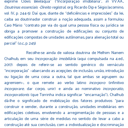
exprime Clóvis Beviláqua” (“Incorporação imobiliária”,
in
VV.AA.,
Doutrinas essenciais -Direito registral
, org. Ricardo Dip e Ségio Jacomino,
vol. IV, p. 244-5). Daí que, diante de “deficiências e imprecisões” da lei,
caiba ao doutrinador construir a noção adequada, assim a formulou
Caio Mário: “contrato por via do qual uma pessoa física ou jurídica se
obriga a promover a construção de edificações ou conjunto de
edificações compostas de unidades autônomas, para alienação total ou
parcial” (
o.c.
, p. 245)
Recolhe-se ainda de valiosa doutrina de Melhim Nanem
Chalhub, em seu
Incorporação imobiliári
a (aqui compulsada na 4.ed.,
2017): depois de referir-se ao sentido genérico do vernáculo
“incorporação” –abarcando as acepções de inclusão, união, introdução
ou ligação de uma coisa a outra, tal que ambas se agrupem ou
agremiem–, o que remete ao verbo latino
incorporo
(infinitivo
incorporare
; dar corpo, unir) e ainda ao nominativo
incorporatio,
incorporationis
(que Torrinha indica significar “encarnação”), Chalhub
dá-lhe o significado de mobilização dos fatores produtivos “para
construir e vender, durante a construção, unidades imobiliárias em
edificações coletivas, envolvendo a arregimentação de pessoas e a
articulação de uma série de medidas no sentido de levar a cabo a
construção até sua conclusão, com a individualização e discriminação