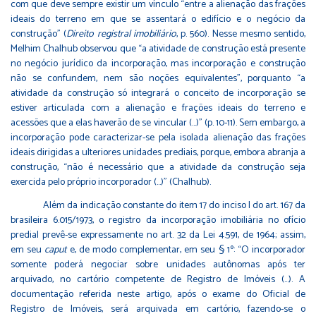
com que deve sempre existir um vínculo “entre a alienação das frações
ideais do terreno em que se assentará o edifício e o negócio da
construção” (
Direito registral imobiliário
, p. 560). Nesse mesmo sentido,
Melhim Chalhub observou que “a atividade de construção está presente
no negócio jurídico da incorporação, mas incorporação e construção
não se confundem, nem são noções equivalentes”, porquanto “a
atividade da construção só integrará o conceito de incorporação se
estiver articulada com a alienação e frações ideais do terreno e
acessões que a elas haverão de se vincular (…)” (p. 10-11). Sem embargo, a
incorporação pode caracterizar-se pela isolada alienação das frações
ideais dirigidas a ulteriores unidades prediais, porque, embora abranja a
construção, “não é necessário que a atividade da construção seja
exercida pelo próprio incorporador (…)” (Chalhub).
Além da indicação constante do item 17 do inciso I do art. 167 da
brasileira 6.015/1973, o registro da incorporação imobiliária no ofício
predial prevê-se expressamente no art. 32 da Lei 4.591, de 1964; assim,
em seu
caput
e, de modo complementar, em seu § 1º: “O incorporador
somente poderá negociar sobre unidades autônomas após ter
arquivado, no cartório competente de Registro de Imóveis (…). A
documentação referida neste artigo, após o exame do Oficial de
Registro de Imóveis, será arquivada em cartório, fazendo-se o