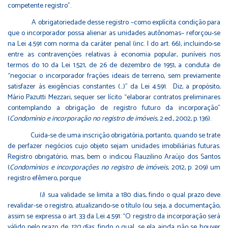
competente registro”.
A obrigatoriedade desse registro –como explícita condição para
que o incorporador possa alienar as unidades autônomas– reforçou-se
na Lei 4.591 com norma da caráter penal (inc. I do art. 66), incluindo-se
entre as contravenções relativas à economia popular, puníveis nos
termos do 10 da Lei 1.521, de 26 de dezembro de 1951, a conduta de
“negociar o incorporador frações ideais de terreno, sem previamente
satisfazer às exigências constantes (…)” da Lei 4.591. Diz, a propósito,
Mário Pazutti Mezzari, sequer ser lícito “elaborar contratos preliminares
contemplando a obrigação de registro futuro da incorporação”
(
Condomínio e incorporação no registro de imóveis
, 2.ed., 2002, p. 136).
Cuida-se de uma inscrição obrigatória, portanto, quando se trate
de perfazer negócios cujo objeto sejam unidades imobiliárias futuras.
Registro obrigatório, mas, bem o indicou Flauzilino Araújo dos Santos
(
Condomínios e incorporações no registro de imóveis
, 2012, p. 209) um
registro efêmero, porque
(
i
) sua validade se limita a 180 dias, findo o qual prazo deve
revalidar-se o registro, atualizando-se o título (ou seja, a documentação,
assim se expressa o art. 33 da Lei 4.591: “O registro da incorporação será
válido pelo prazo de
120 dias
, findo o qual, se ela ainda não se houver