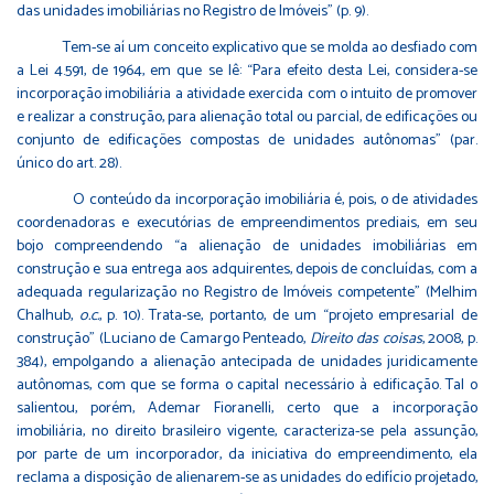
das unidades imobiliárias no Registro de Imóveis” (p. 9).
Tem-se aí um conceito explicativo que se molda ao desfiado com
a Lei 4.591, de 1964, em que se lê: “Para efeito desta Lei, considera-se
incorporação imobiliária a atividade exercida com o intuito de promover
e realizar a construção, para alienação total ou parcial, de edificações ou
conjunto de edificações compostas de unidades autônomas” (par.
único do art. 28).
O conteúdo da incorporação imobiliária é, pois, o de atividades
coordenadoras e executórias de empreendimentos prediais, em seu
bojo compreendendo “a alienação de unidades imobiliárias em
construção e sua entrega aos adquirentes, depois de concluídas, com a
adequada regularização no Registro de Imóveis competente” (Melhim
Chalhub,
o.c.
, p. 10). Trata-se, portanto, de um “projeto empresarial de
construção” (Luciano de Camargo Penteado,
Direito das coisas
, 2008, p.
384), empolgando a alienação antecipada de unidades juridicamente
autônomas, com que se forma o capital necessário à edificação. Tal o
salientou, porém, Ademar Fioranelli, certo que a incorporação
imobiliária, no direito brasileiro vigente, caracteriza-se pela assunção,
por parte de um incorporador, da iniciativa do empreendimento, ela
reclama a disposição de alienarem-se as unidades do edifício projetado,