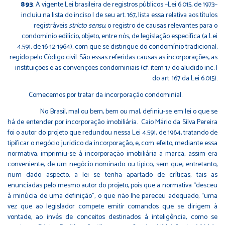
893
. A vigente Lei brasileira de registros públicos –Lei 6.015, de 1973–
incluiu na lista do inciso I de seu art. 167, lista essa relativa aos títulos
registráveis
stricto sensu
, o registro de causas relevantes para o
condomínio edilício, objeto, entre nós, de legislação específica (a Lei
4.591, de 16-12-1964), com que se distingue do condomínio tradicional,
regido pelo Código civil. São essas referidas causas as incorporações, as
instituições e as convenções condominiais (cf. item 17 do aludido inc. I
do art. 167 da Lei 6.015).
Comecemos por tratar da incorporação condominial.
No Brasil, mal ou bem, bem ou mal, definiu-se em lei o que se
há de entender por incorporação imobiliária. Caio Mário da Silva Pereira
foi o autor do projeto que redundou nessa Lei 4.591, de 1964, tratando de
tipificar o negócio jurídico da incorporação, e, com efeito, mediante essa
normativa, imprimiu-se à incorporação imobiliária a marca, assim era
conveniente, de um negócio nominado ou típico, sem que, entretanto,
num dado aspecto, a lei se tenha apartado de críticas, tais as
enunciadas pelo mesmo autor do projeto, pois que a normativa “desceu
à minúcia de uma definição”, o que não lhe pareceu adequado, “uma
vez que ao legislador compete emitir comandos que se dirigem à
vontade, ao invés de conceitos destinados à inteligência, como se