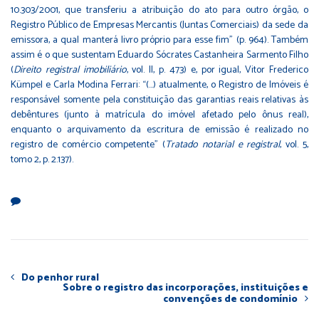
10.303/2001, que transferiu a atribuição do ato para outro órgão, o
Registro Público de Empresas Mercantis (Juntas Comerciais) da sede da
emissora, a qual manterá livro próprio para esse fim” (p. 964). Também
assim é o que sustentam Eduardo Sócrates Castanheira Sarmento Filho
(
Direito registral imobiliário
, vol. II, p. 473) e, por igual, Vitor Frederico
Kümpel e Carla Modina Ferrari: “(…) atualmente, o Registro de Imóveis é
responsável somente pela constituição das garantias reais relativas às
debêntures (junto à matrícula do imóvel afetado pelo ônus real),
enquanto o arquivamento da escritura de emissão é realizado no
registro de comércio competente” (
Tratado notarial e registral
, vol. 5,
tomo 2, p. 2.137).
Do penhor rural
Sobre o registro das incorporações, instituições e
convenções de condomínio