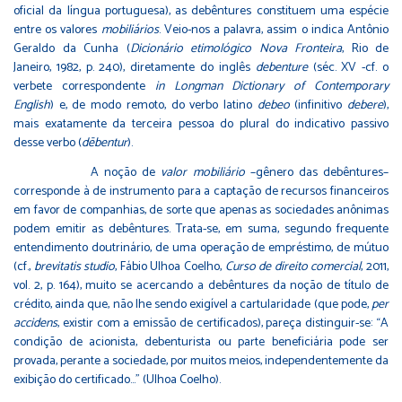
oficial da língua portuguesa), as debêntures constituem uma espécie
entre os valores
mobiliários
. Veio-nos a palavra, assim o indica Antônio
Geraldo da Cunha (
Dicionário etimológico Nova Fronteira
, Rio de
Janeiro, 1982, p. 240), diretamente do inglês
debenture
(séc. XV -cf. o
verbete correspondente
in
Longman Dictionary of Contemporary
English
) e, de modo remoto, do verbo latino
debeo
(infinitivo
debere
),
mais exatamente da terceira pessoa do plural do indicativo passivo
desse verbo (
d
ēbentur
).
A noção de
valor mobiliário
–gênero das debêntures–
corresponde à de instrumento para a captação de recursos financeiros
em favor de companhias, de sorte que apenas as sociedades anônimas
podem emitir as debêntures. Trata-se, em suma, segundo frequente
entendimento doutrinário, de uma operação de empréstimo, de mútuo
(cf.,
brevitatis studio
, Fábio Ulhoa Coelho,
Curso de direito comercial
, 2011,
vol. 2, p. 164), muito se acercando a debêntures da noção de título de
crédito, ainda que, não lhe sendo exigível a cartularidade (que pode,
per
accidens
, existir com a emissão de certificados), pareça distinguir-se: “A
condição de acionista, debenturista ou parte beneficiária pode ser
provada, perante a sociedade, por muitos meios, independentemente da
exibição do certificado…” (Ulhoa Coelho).