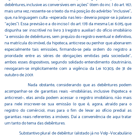
debêntures, inclusive as conversíveis em ações” (item do inc. I do art. 167;
mais uma vez, ressente-se o texto da má posição do advérbio “inclusive”,
que, na linguagem culta –esperada nas leis– deveria pospor-se à palavra
“ações”). Essa previsão e a do inciso I do art. 178 da mesma Lei 6.015, que
dispunha ser inscritível no livro 3 (registro auxiliar) do ofício imobiliário
“a emissão de debêntures, sem prejuízo do registro eventual e definitivo,
na matrícula do imóvel, da hipoteca, anticrese ou penhor que abonarem
especialmente tais emissões, firmando-se pela ordem do registro a
prioridade entre as séries de obrigações emitidas pela sociedade”,
ambos esses dispositivos, segundo solidado entendimento doutrinário,
revogaram-se implicitamente com a vigência da Lei 10.303, de 31 de
outubro de 2001.
Nada obstante, considerando que as debêntures podem
acompanhar-se de garantias reais –imobiliárias, inclusive (hipoteca e
anticrese)–, elas ainda podem acessar o registro imobiliário, não mais
para nele inscrever-se sua emissão (o que é, agora, atraído para o
registro do comércio), mas para o fim de levar ao ofício predial as
garantias reais referentes a imóveis. Daí a conveniência de aqui tratar
um tanto do tema das debêntures.
Substantivo plural de debêntur (alistado já no Volp -Vocabulário