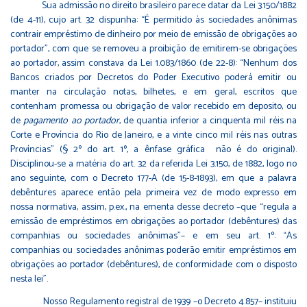
Sua admissão no direito brasileiro parece datar da Lei 3.150/1882
(de 4-11), cujo art. 32 dispunha: “É permitido às sociedades anônimas
contrair empréstimo de dinheiro por meio de emissão de obrigações ao
portador”, com que se removeu a proibição de emitirem-se obrigações
ao portador, assim constava da Lei 1.083/1860 (de 22-8): “Nenhum dos
Bancos criados por Decretos do Poder Executivo poderá emitir ou
manter na circulação notas, bilhetes, e em geral, escritos que
contenham promessa ou obrigação de valor recebido em deposito, ou
de
pagamento ao portador
, de quantia inferior a cinquenta mil réis na
Corte e Província do Rio de Janeiro, e a vinte cinco mil réis nas outras
Províncias” (§ 2º do art. 1º, a ênfase gráfica não é do original).
Disciplinou-se a matéria do art. 32 da referida Lei 3.150, de 1882, logo no
ano seguinte, com o Decreto 177-A (de 15-8-1893), em que a palavra
debêntures aparece então pela primeira vez de modo expresso em
nossa normativa, assim, p.ex., na ementa desse decreto –que “regula a
emissão de empréstimos em obrigações ao portador (debêntures) das
companhias ou sociedades anônimas”– e em seu art. 1º: “As
companhias ou sociedades anônimas poderão emitir empréstimos em
obrigações ao portador (debêntures), de conformidade com o disposto
nesta lei”.
Nosso Regulamento registral de 1939 –o Decreto 4.857– instituiu