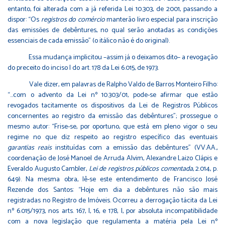
entanto, foi alterada com a já referida Lei 10.303, de 2001, passando a
dispor: “Os
registros do comércio
manterão livro especial para inscrição
das emissões de debêntures, no qual serão anotadas as condições
essenciais de cada emissão” (o itálico não é do original).
Essa mudança implicitou –assim já o deixamos dito– a revogação
do preceito do inciso I do art. 178 da Lei 6.015, de 1973.
Vale dizer, em palavras de Ralpho Valdo de Barros Monteiro Filho:
“…com o advento da Lei nº 10.303/01, pode-se afirmar que estão
revogados tacitamente os dispositivos da Lei de Registros Públicos
concernentes ao registro da emissão das debêntures”; prossegue o
mesmo autor: “Frise-se, por oportuno, que está em pleno vigor o seu
regime no que diz respeito ao registro específico das eventuais
garantias reais
instituídas com a emissão das debêntures” (VV.AA.,
coordenação de José Manoel de Arruda Alvim, Alexandre Laizo Clápis e
Everaldo Augusto Cambler,
Lei de registros públicos comentada
, 2.014, p.
649). Na mesma obra, lê-se este entendimento de Francisco José
Rezende dos Santos: “Hoje em dia a debêntures não são mais
registradas no Registro de Imóveis. Ocorreu a derrogação tácita da Lei
nº 6.015/1973, nos arts. 167, I, 16, e 178, I, por absoluta incompatibilidade
com a nova legislação que regulamenta a matéria pela Lei nº