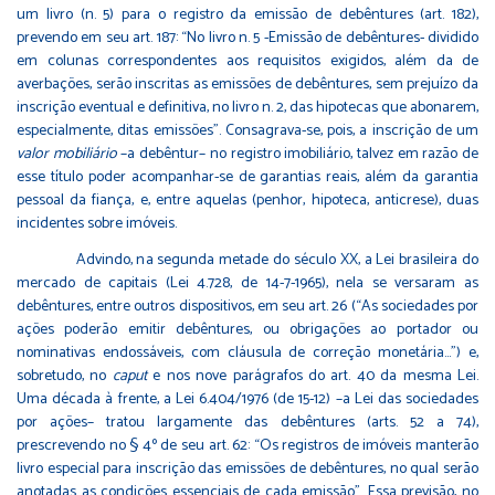
um livro (n. 5) para o registro da emissão de debêntures (art. 182),
prevendo em seu art. 187: “No livro n. 5 -Emissão de debêntures- dividido
em colunas correspondentes aos requisitos exigidos, além da de
averbações, serão inscritas as emissões de debêntures, sem prejuízo da
inscrição eventual e definitiva, no livro n. 2, das hipotecas que abonarem,
especialmente, ditas emissões”. Consagrava-se, pois, a inscrição de um
valor mobiliário
–a debêntur– no registro imobiliário, talvez em razão de
esse título poder acompanhar-se de garantias reais, além da garantia
pessoal da fiança, e, entre aquelas (penhor, hipoteca, anticrese), duas
incidentes sobre imóveis.
Advindo, na segunda metade do século XX, a Lei brasileira do
mercado de capitais (Lei 4.728, de 14-7-1965), nela se versaram as
debêntures, entre outros dispositivos, em seu art. 26 (“As sociedades por
ações poderão emitir debêntures, ou obrigações ao portador ou
nominativas endossáveis, com cláusula de correção monetária…”) e,
sobretudo, no
caput
e nos nove parágrafos do art. 40 da mesma Lei.
Uma década à frente, a Lei 6.404/1976 (de 15-12) –a Lei das sociedades
por ações– tratou largamente das debêntures (arts. 52 a 74),
prescrevendo no § 4º de seu art. 62: “Os registros de imóveis manterão
livro especial para inscrição das emissões de debêntures, no qual serão
anotadas as condições essenciais de cada emissão”. Essa previsão, no