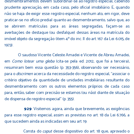
desmembramentos devem subordinar-se ao registro especial, cabendo
prudente apreciação, em cada caso, pelo oficial imobiliário. E, quando
não se haja de exigir esse registro especial, nenhum ato, em rigor, deve
praticar-se no ofício predial quanto ao desmembramento, salvo que, ao
se abrirem matrículas para as áreas segregadas, façam-se as
averbações de destaque (ou desfalque) dessas áreas na matrícula do
imóvel objeto da segregação (item 4º do inc. II do art. 167 da Lei 6.015, de
1973).
O saudoso Vicente Celeste Amadei e Vicente de Abreu Amadei,
em
Como lotear uma gleba
(cita-se pela ed. 2012, que foi a terceira),
resumiram bem essa questão (p. 353-356), observando ser necessário,
para o
discrimen
acerca da necessidade do registro especial, “associar o
critério objetivo da quantidade de unidades imobiliárias resultante do
desmembramento com os outros elementos próprios de cada caso
para, então, saber com precisão se estamos (ou não) diante de situação
de dispensa de registro especial” (p. 355).
929
. Visitemos agora, ainda que brevemente, as exigências
para esse registro especial, assim as previstas no art. 18 da Lei 6.766, a
que sucedem ainda as indicadas em seu art. 19.
Consta do
caput
desse dispositivo do art. 18 que, aprovado o