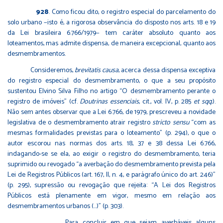
928
. Como ficou dito, o registro especial do parcelamento do
solo urbano −isto é, a rigorosa observância do disposto nos arts. 18 e 19
da Lei brasileira 6.766/1979− tem caráter absoluto quanto aos
loteamentos, mas admite dispensa, de maneira excepcional, quanto aos
desmembramentos.
Consideremos,
brevitatis causa
, acerca dessa dispensa exceptiva
do registro especial do desmembramento, o que a seu propósito
sustentou Elvino Silva Filho no artigo “O desmembramento perante o
registro de imóveis” (cf.
Doutrinas essenciais
, cit., vol. IV, p. 285
et sqq.
).
Não sem antes observar que a Lei 6.766, de 1979, prescreveu a novidade
legislativa de o desmembramento atrair registro
stricto sensu
“com as
mesmas formalidades previstas para o loteamento” (p. 294), o que o
autor escorou nas normas dos arts. 18, 37 e 38 dessa Lei 6.766,
indagando-se se ela, ao exigir o registro do desmembramento, teria
suprimido ou revogado “a averbação do desmembramento prevista pela
Lei de Registros Públicos (art. 167, II, n. 4, e parágrafo único do art. 246)”
(p. 295), supressão ou revogação que rejeita: “A Lei dos Registros
Públicos está plenamente em vigor, mesmo em relação aos
desmembramentos urbanos (…)” (p. 303).
Para concluir em que sejam averbáveis alguns