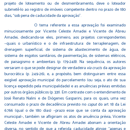
projeto de loteamento ou de desmembramento, deve o loteador
submetê-lo ao registro de imóveis competente dentro no prazo de 180
dias, “sob pena de caducidade da aprovação”.
O tema referente a essa aprovação foi examinado
minuciosamente por Vicente Celeste Amadei e Vicente de Abreu
Amadei, dedicando-se eles, primeiro, aos projetos correspondentes
−quais o urbanístico e o de infraestrutura: de terraplenagem, de
drenagem superficial, de sistema de abastecimento de água, de
sistema de esgotos sanitários, de pavimentação, de sistemas elétricos,
de paisagismo e ambientais (p. 179-248). Na sequência, os autores
versaram o que se pode designar de verdadeira
via crucis
da aprovação
burocrática (p. 249-26), e, a propósito, bem distinguiram entre essa
exigível aprovação municipal do parcelamento (ou seja, o ato de sua
licença expedido pela municipalidade) e as anuências prévias emitidas
por outros órgãos públicos (p. 331). Em contraste com o entendimento de
José Renato Nalini e de Diógenes Gasparini, para os quais, uma vez
consumado o prazo de decadência previsto no
caput
do art. 18 da Lei
6.766 (qual o de 180 dias) −prazo esse que se conta da aprovação
municipal−, também se afligiriam os atos de anuência prévia, Vicente
Celeste Amadei e Vicente de Abreu Amadei abonam a orientação
diversa, no sentido de que a referida caducidade atinge “apenas e