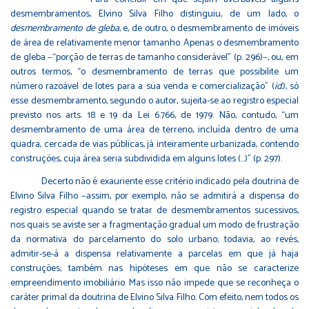
desmembramentos, Elvino Silva Filho distinguiu, de um lado, o
desmembramento de gleba
, e, de outro, o desmembramento de imóveis
de área de relativamente menor tamanho. Apenas o desmembramento
de gleba −“porção de terras de tamanho considerável” (p. 296)−, ou, em
outros termos, “o desmembramento de terras que possibilite um
número razoável de lotes para a sua venda e comercialização” (
id.
), só
esse desmembramento, segundo o autor, sujeita-se ao registro especial
previsto nos arts. 18 e 19 da Lei 6.766, de 1979. Não, contudo, “um
desmembramento de uma área de terreno, incluída dentro de uma
quadra, cercada de vias públicas, já inteiramente urbanizada, contendo
construções, cuja área seria subdividida em alguns lotes (…)” (p. 297).
Decerto não é exauriente esse critério indicado pela doutrina de
Elvino Silva Filho −assim, por exemplo, não se admitirá a dispensa do
registro especial quando se tratar de desmembramentos sucessivos,
nos quais se aviste ser a fragmentação gradual um modo de frustração
da normativa do parcelamento do solo urbano; todavia, ao revés,
admitir-se-á a dispensa relativamente a parcelas em que já haja
construções; também nas hipóteses em que não se caracterize
empreendimento imobiliário. Mas isso não impede que se reconheça o
caráter primal da doutrina de Elvino Silva Filho. Com efeito, nem todos os