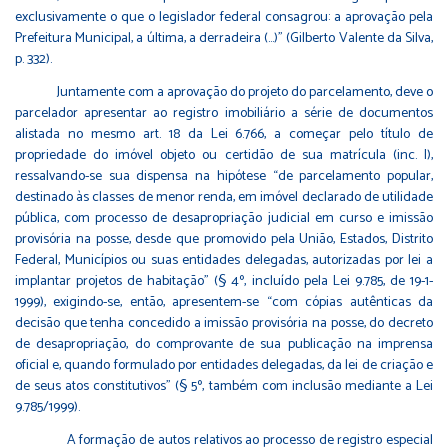
exclusivamente o que o legislador federal consagrou: a aprovação pela
Prefeitura Municipal, a última, a derradeira (…)” (Gilberto Valente da Silva,
p. 332).
Juntamente com a aprovação do projeto do parcelamento, deve o
parcelador apresentar ao registro imobiliário a série de documentos
alistada no mesmo art. 18 da Lei 6.766, a começar pelo título de
propriedade do imóvel objeto ou certidão de sua matrícula (inc. I),
ressalvando-se sua dispensa na hipótese “de parcelamento popular,
destinado às classes de menor renda, em imóvel declarado de utilidade
pública, com processo de desapropriação judicial em curso e imissão
provisória na posse, desde que promovido pela União, Estados, Distrito
Federal, Municípios ou suas entidades delegadas, autorizadas por lei a
implantar projetos de habitação” (§ 4º, incluído pela Lei 9.785, de 19-1-
1999), exigindo-se, então, apresentem-se “com cópias autênticas da
decisão que tenha concedido a imissão provisória na posse, do decreto
de desapropriação, do comprovante de sua publicação na imprensa
oficial e, quando formulado por entidades delegadas, da lei de criação e
de seus atos constitutivos” (§ 5º, também com inclusão mediante a Lei
9.785/1999).
A formação de autos relativos ao processo de registro especial