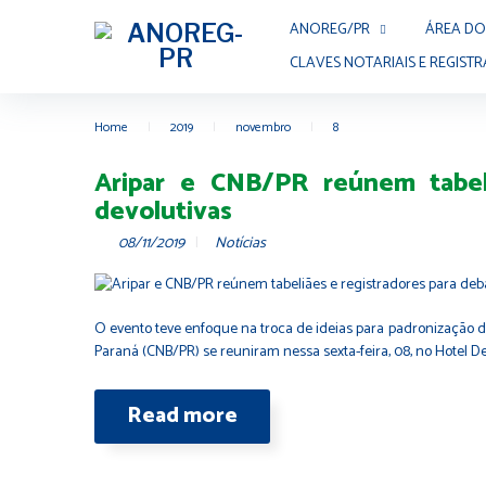
ANOREG/PR
ÁREA DO
CLAVES NOTARIAIS E REGISTR
Home
|
2019
|
novembro
|
8
Aripar e CNB/PR reúnem tabeli
devolutivas
08/11/2019
Notícias
O evento teve enfoque na troca de ideias para padronização de
Paraná (CNB/PR) se reuniram nessa sexta-feira, 08, no Hotel D
Read more