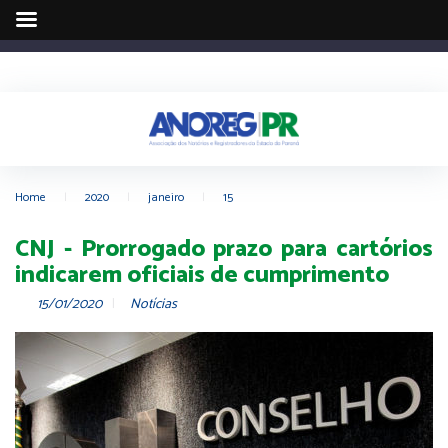
Home
|
2020
|
janeiro
|
15
CNJ - Prorrogado prazo para cartórios
indicarem oficiais de cumprimento
15/01/2020
Notícias